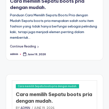
Cara memilih Sepatu boots pria
dengan mudah.
Panduan Cara Memilih Sepatu Boots Pria dengan
Mudah Sepatu boots pria merupakan salah satu item
fashion yang tidak hanya berfungsi sebagai pelindung
kaki, tetapi juga menjadi elemen penting dalam
membentuk…
Continue Reading
admin
June 19, 2026
Posted
by
Cara memilih Sepatu boots pria dengan mudah.
Cara memilih Sepatu boots pria
dengan mudah.
BY
ADMIN
/ JUNE 19, 2026