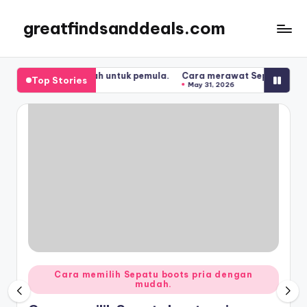
greatfindsanddeals.com
Skip
to
content
langkah untuk pemula.
Cara merawat Sepatu converse high untuk 
Top Stories
May 31, 2026
Posted
Cara memilih Sepatu boots pria dengan
mudah.
in