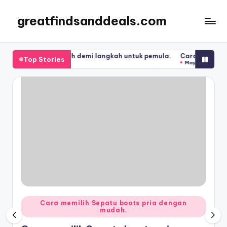
greatfindsanddeals.com
Skip
to
content
langkah demi langkah untuk pemula.
Cara merawat Sepatu convers
Top Stories
May 31, 2026
Posted
Cara memilih Sepatu boots pria dengan
mudah.
in