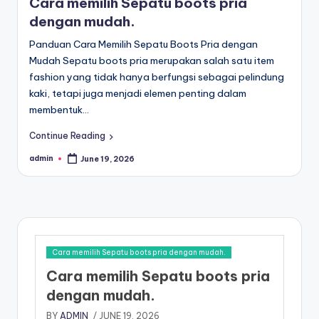
Cara memilih Sepatu boots pria
dengan mudah.
Panduan Cara Memilih Sepatu Boots Pria dengan
Mudah Sepatu boots pria merupakan salah satu item
fashion yang tidak hanya berfungsi sebagai pelindung
kaki, tetapi juga menjadi elemen penting dalam
membentuk…
Continue Reading
admin
June 19, 2026
Posted
by
Cara memilih Sepatu boots pria dengan mudah.
Cara memilih Sepatu boots pria
dengan mudah.
BY
ADMIN
/ JUNE 19, 2026