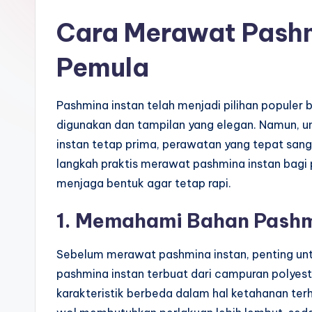
Cara Merawat Pashm
Pemula
Pashmina instan telah menjadi pilihan popule
digunakan dan tampilan yang elegan. Namun, u
instan tetap prima, perawatan yang tepat sang
langkah praktis merawat pashmina instan bagi
menjaga bentuk agar tetap rapi.
1. Memahami Bahan Pashm
Sebelum merawat pashmina instan, penting 
pashmina instan terbuat dari campuran polyeste
karakteristik berbeda dalam hal ketahanan ter