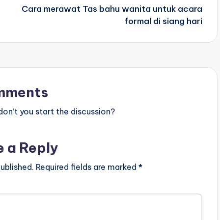
Cara merawat Tas bahu wanita untuk acara
formal di siang hari
mments
n’t you start the discussion?
e a Reply
ublished.
Required fields are marked
*