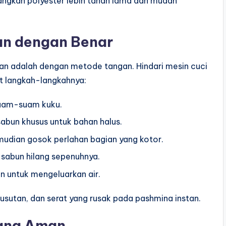
angkan polyester lebih tahan lama dan mudah
an dengan Benar
an adalah dengan metode tangan. Hindari mesin cuci
ut langkah-langkahnya:
 suam-suam kuku.
abun khusus untuk bahan halus.
udian gosok perlahan bagian yang kotor.
a sabun hilang sepenuhnya.
n untuk mengeluarkan air.
utan, dan serat yang rusak pada pashmina instan.
yang Aman