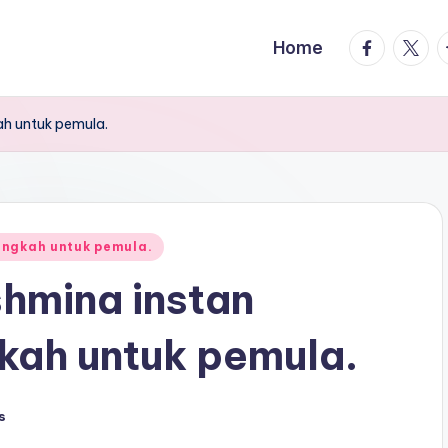
facebook.
twitte
t
Home
ah untuk pemula.
angkah untuk pemula.
hmina instan
kah untuk pemula.
s