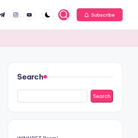
com
r.com
.me
instagram.com
youtube.com
Subscribe
Search
Search