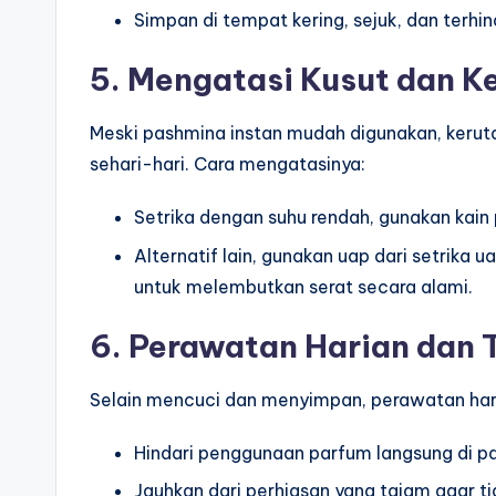
Simpan di tempat kering, sejuk, dan terhin
5. Mengatasi Kusut dan K
Meski pashmina instan mudah digunakan, kerut
sehari-hari. Cara mengatasinya:
Setrika dengan suhu rendah, gunakan kain 
Alternatif lain, gunakan uap dari setrika
untuk melembutkan serat secara alami.
6. Perawatan Harian dan
Selain mencuci dan menyimpan, perawatan hari
Hindari penggunaan parfum langsung di p
Jauhkan dari perhiasan yang tajam agar t