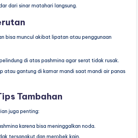
dar dari sinar matahari langsung.
erutan
an bisa muncul akibat lipatan atau penggunaan
pelindung di atas pashmina agar serat tidak rusak.
 uap atau gantung di kamar mandi saat mandi air panas
 Tips Tambahan
an juga penting:
ashmina karena bisa meninggalkan noda.
idak tersangkut dan merobek kain.