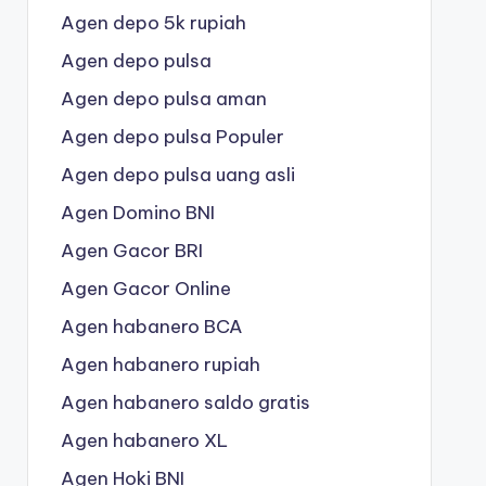
Agen depo 5k rupiah
Agen depo pulsa
Agen depo pulsa aman
Agen depo pulsa Populer
Agen depo pulsa uang asli
Agen Domino BNI
Agen Gacor BRI
Agen Gacor Online
Agen habanero BCA
Agen habanero rupiah
Agen habanero saldo gratis
Agen habanero XL
Agen Hoki BNI