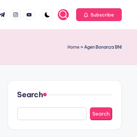
com
r.com
.me
instagram.com
youtube.com
Subscribe
Home
»
Agen Bonanza BNI
Search
Search