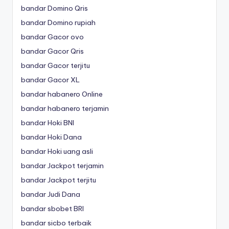
bandar Domino Qris
bandar Domino rupiah
bandar Gacor ovo
bandar Gacor Qris
bandar Gacor terjitu
bandar Gacor XL
bandar habanero Online
bandar habanero terjamin
bandar Hoki BNI
bandar Hoki Dana
bandar Hoki uang asli
bandar Jackpot terjamin
bandar Jackpot terjitu
bandar Judi Dana
bandar sbobet BRI
bandar sicbo terbaik