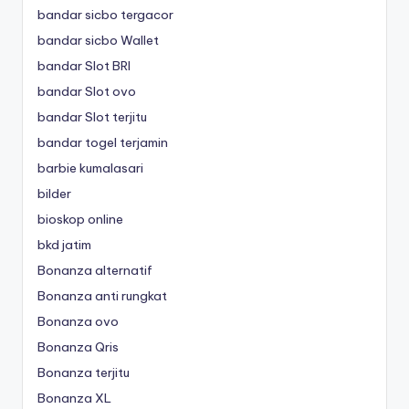
bandar sicbo tergacor
bandar sicbo Wallet
bandar Slot BRI
bandar Slot ovo
bandar Slot terjitu
bandar togel terjamin
barbie kumalasari
bilder
bioskop online
bkd jatim
Bonanza alternatif
Bonanza anti rungkat
Bonanza ovo
Bonanza Qris
Bonanza terjitu
Bonanza XL