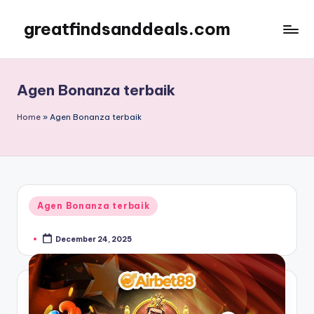
greatfindsanddeals.com
Skip
to
content
Agen Bonanza terbaik
Home
»
Agen Bonanza terbaik
Posted
Agen Bonanza terbaik
in
December 24, 2025
Posted
by