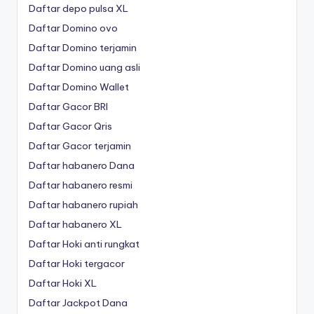
Daftar depo pulsa XL
Daftar Domino ovo
Daftar Domino terjamin
Daftar Domino uang asli
Daftar Domino Wallet
Daftar Gacor BRI
Daftar Gacor Qris
Daftar Gacor terjamin
Daftar habanero Dana
Daftar habanero resmi
Daftar habanero rupiah
Daftar habanero XL
Daftar Hoki anti rungkat
Daftar Hoki tergacor
Daftar Hoki XL
Daftar Jackpot Dana