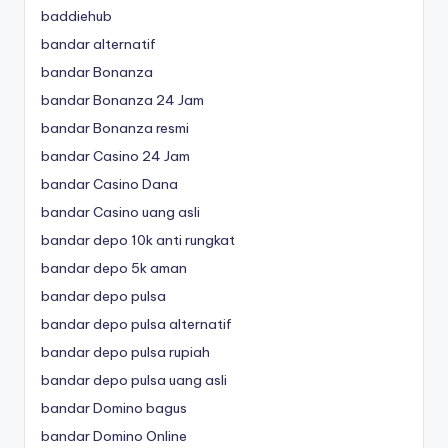
baddiehub
bandar alternatif
bandar Bonanza
bandar Bonanza 24 Jam
bandar Bonanza resmi
bandar Casino 24 Jam
bandar Casino Dana
bandar Casino uang asli
bandar depo 10k anti rungkat
bandar depo 5k aman
bandar depo pulsa
bandar depo pulsa alternatif
bandar depo pulsa rupiah
bandar depo pulsa uang asli
bandar Domino bagus
bandar Domino Online