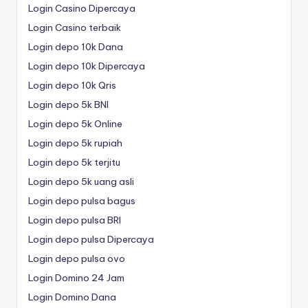
Login Casino Dipercaya
Login Casino terbaik
Login depo 10k Dana
Login depo 10k Dipercaya
Login depo 10k Qris
Login depo 5k BNI
Login depo 5k Online
Login depo 5k rupiah
Login depo 5k terjitu
Login depo 5k uang asli
Login depo pulsa bagus
Login depo pulsa BRI
Login depo pulsa Dipercaya
Login depo pulsa ovo
Login Domino 24 Jam
Login Domino Dana