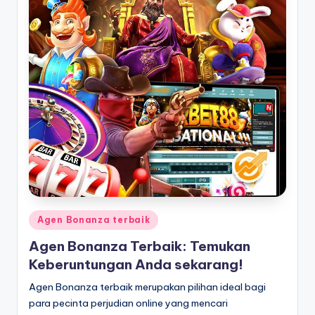
Posted
Agen Bonanza terbaik
in
Agen Bonanza Terbaik: Temukan
Keberuntungan Anda sekarang!
Agen Bonanza terbaik merupakan pilihan ideal bagi
para pecinta perjudian online yang mencari