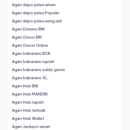
Agen depo pulsa aman
Agen depo pulsa Populer
Agen depo pulsa uang asli
Agen Domino BNI
Agen Gacor BRI
Agen Gacor Online
Agen habanero BCA
Agen habanero rupiah
Agen habanero saldo gratis
Agen habanero XL
Agen Hoki BNI
Agen Hoki MANDIRI
Agen Hoki rupiah
Agen Hoki terbaik
Agen Hoki Wallet
Agen Jackpot aman