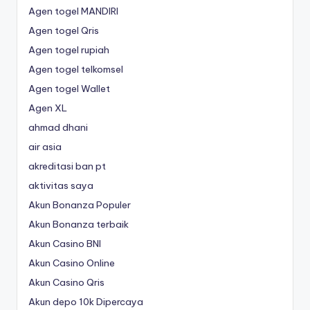
Agen togel MANDIRI
Agen togel Qris
Agen togel rupiah
Agen togel telkomsel
Agen togel Wallet
Agen XL
ahmad dhani
air asia
akreditasi ban pt
aktivitas saya
Akun Bonanza Populer
Akun Bonanza terbaik
Akun Casino BNI
Akun Casino Online
Akun Casino Qris
Akun depo 10k Dipercaya