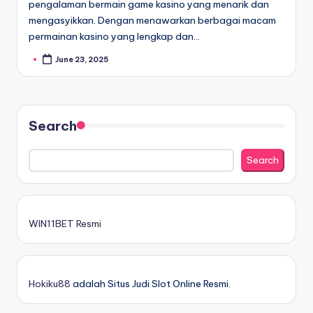
pengalaman bermain game kasino yang menarik dan
mengasyikkan. Dengan menawarkan berbagai macam
permainan kasino yang lengkap dan…
June 23, 2025
Posted
by
Search
Search
WIN11BET Resmi
Hokiku88
adalah Situs Judi Slot Online Resmi.