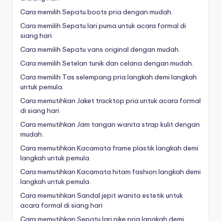
Cara memilih Sepatu boots pria dengan mudah.
Cara memilih Sepatu lari puma untuk acara formal di
siang hari
Cara memilih Sepatu vans original dengan mudah.
Cara memilih Setelan tunik dan celana dengan mudah.
Cara memilih Tas selempang pria langkah demi langkah
untuk pemula.
Cara memutihkan Jaket tracktop pria untuk acara formal
di siang hari
Cara memutihkan Jam tangan wanita strap kulit dengan
mudah.
Cara memutihkan Kacamata frame plastik langkah demi
langkah untuk pemula.
Cara memutihkan Kacamata hitam fashion langkah demi
langkah untuk pemula.
Cara memutihkan Sandal jepit wanita estetik untuk
acara formal di siang hari
Cara memutihkan Sepatu lari nike pria langkah demi