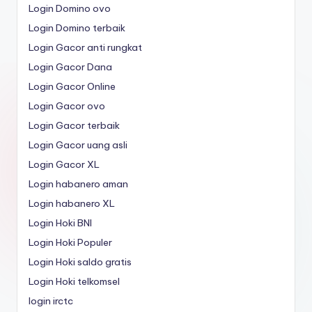
Login Domino ovo
Login Domino terbaik
Login Gacor anti rungkat
Login Gacor Dana
Login Gacor Online
Login Gacor ovo
Login Gacor terbaik
Login Gacor uang asli
Login Gacor XL
Login habanero aman
Login habanero XL
Login Hoki BNI
Login Hoki Populer
Login Hoki saldo gratis
Login Hoki telkomsel
login irctc