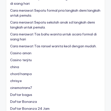
di siang hari
Cara merawat Sepatu formal pria langkah demi langkah
untuk pemula.
Cara merawat Sepatu sekolah anak sd langkah demi
langkah untuk pemula.
Cara merawat Tas bahu wanita untuk acara formal di
siang hari
Cara merawat Tas ransel wanita kecil dengan mudah.
Casino aman
Casino terjitu
china
chord hampa
chrisye
cinematrans7
Daftar bagus
Daftar Bonanza
Daftar Bonanza 24 Jam