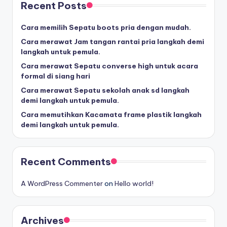
Recent Posts
Cara memilih Sepatu boots pria dengan mudah.
Cara merawat Jam tangan rantai pria langkah demi
langkah untuk pemula.
Cara merawat Sepatu converse high untuk acara
formal di siang hari
Cara merawat Sepatu sekolah anak sd langkah
demi langkah untuk pemula.
Cara memutihkan Kacamata frame plastik langkah
demi langkah untuk pemula.
Recent Comments
A WordPress Commenter
on
Hello world!
Archives