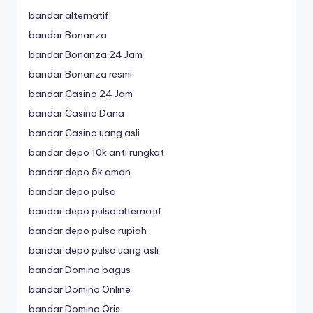
bandar alternatif
bandar Bonanza
bandar Bonanza 24 Jam
bandar Bonanza resmi
bandar Casino 24 Jam
bandar Casino Dana
bandar Casino uang asli
bandar depo 10k anti rungkat
bandar depo 5k aman
bandar depo pulsa
bandar depo pulsa alternatif
bandar depo pulsa rupiah
bandar depo pulsa uang asli
bandar Domino bagus
bandar Domino Online
bandar Domino Qris