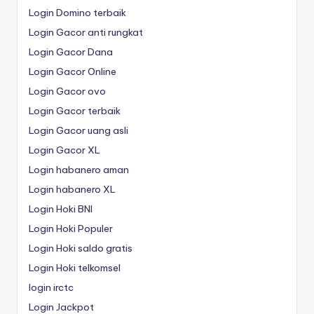
Login Domino terbaik
Login Gacor anti rungkat
Login Gacor Dana
Login Gacor Online
Login Gacor ovo
Login Gacor terbaik
Login Gacor uang asli
Login Gacor XL
Login habanero aman
Login habanero XL
Login Hoki BNI
Login Hoki Populer
Login Hoki saldo gratis
Login Hoki telkomsel
login irctc
Login Jackpot