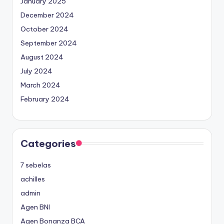
January 2025
December 2024
October 2024
September 2024
August 2024
July 2024
March 2024
February 2024
Categories
7 sebelas
achilles
admin
Agen BNI
Agen Bonanza BCA