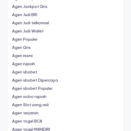
Agen Jackpot Qris
Agen Judi BRI
Agen Judi telkomsel
Agen Judi Wallet
Agen Populer
Agen Qris
Agen resmi
Agen rupiah
Agen sbobet
Agen sbobet Dipercaya
Agen sbobet Populer
Agen sicbo rupiah
Agen Slot uang asli
Agen terjamin
Agen togel BCA
Agen togel MANDIRI