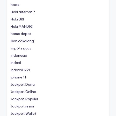
hoax
Hoki alternatif
Hoki BRI
Hoki MANDIRI
home depot
ikan cakalang
impôts gouv
indonesia
indoxi
indoxxi lk21
iphone 11
Jackpot Dana
Jackpot Online
Jackpot Populer
Jackpot resmi
Jackpot Wallet