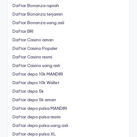
Daftar Bonanza rupiah
Daftar Bonanza terjamin
Daftar Bonanza uang asli
Daftar BRI
Daftar Casino aman
Daftar Casino Populer
Daftar Casino resmi
Daftar Casino uang asli
Daftar depo 10k MANDIRI
Daftar depo 10k Wallet
Daftar depo 5k
Daftar depo 5k aman
Daftar depo pulsa MANDIRI
Daftar depo pulsa resmi
Daftar depo pulsa uang asli
Daftar depo pulsa XL