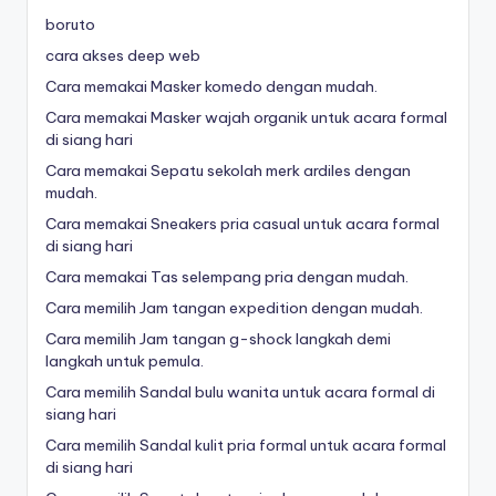
boruto
cara akses deep web
Cara memakai Masker komedo dengan mudah.
Cara memakai Masker wajah organik untuk acara formal
di siang hari
Cara memakai Sepatu sekolah merk ardiles dengan
mudah.
Cara memakai Sneakers pria casual untuk acara formal
di siang hari
Cara memakai Tas selempang pria dengan mudah.
Cara memilih Jam tangan expedition dengan mudah.
Cara memilih Jam tangan g-shock langkah demi
langkah untuk pemula.
Cara memilih Sandal bulu wanita untuk acara formal di
siang hari
Cara memilih Sandal kulit pria formal untuk acara formal
di siang hari