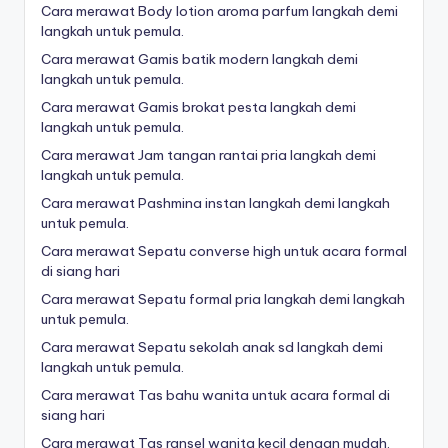
Cara merawat Body lotion aroma parfum langkah demi
langkah untuk pemula.
Cara merawat Gamis batik modern langkah demi
langkah untuk pemula.
Cara merawat Gamis brokat pesta langkah demi
langkah untuk pemula.
Cara merawat Jam tangan rantai pria langkah demi
langkah untuk pemula.
Cara merawat Pashmina instan langkah demi langkah
untuk pemula.
Cara merawat Sepatu converse high untuk acara formal
di siang hari
Cara merawat Sepatu formal pria langkah demi langkah
untuk pemula.
Cara merawat Sepatu sekolah anak sd langkah demi
langkah untuk pemula.
Cara merawat Tas bahu wanita untuk acara formal di
siang hari
Cara merawat Tas ransel wanita kecil dengan mudah.