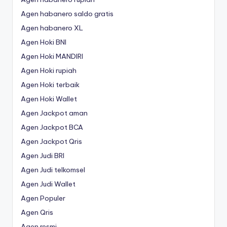
Agen habanero saldo gratis
Agen habanero XL
Agen Hoki BNI
Agen Hoki MANDIRI
Agen Hoki rupiah
Agen Hoki terbaik
Agen Hoki Wallet
Agen Jackpot aman
Agen Jackpot BCA
Agen Jackpot Qris
Agen Judi BRI
Agen Judi telkomsel
Agen Judi Wallet
Agen Populer
Agen Qris
Agen resmi