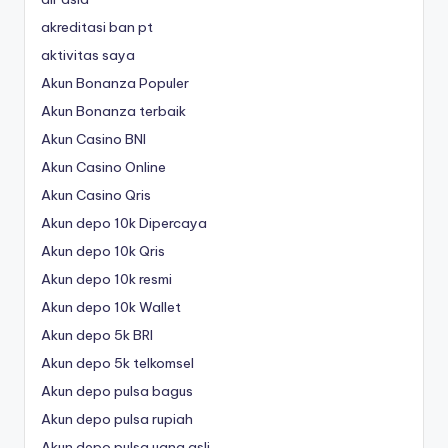
akreditasi ban pt
aktivitas saya
Akun Bonanza Populer
Akun Bonanza terbaik
Akun Casino BNI
Akun Casino Online
Akun Casino Qris
Akun depo 10k Dipercaya
Akun depo 10k Qris
Akun depo 10k resmi
Akun depo 10k Wallet
Akun depo 5k BRI
Akun depo 5k telkomsel
Akun depo pulsa bagus
Akun depo pulsa rupiah
Akun depo pulsa uang asli