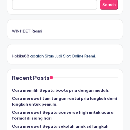
Search
WIN11BET Resmi
Hokiku88
adalah Situs Judi Slot Online Resmi.
Recent Posts
Cara memilih Sepatu boots pria dengan mudah.
Cara merawat Jam tangan rantai pria langkah demi
langkah untuk pemula.
Cara merawat Sepatu converse high untuk acara
formal di siang hari
Cara merawat Sepatu sekolah anak sd langkah