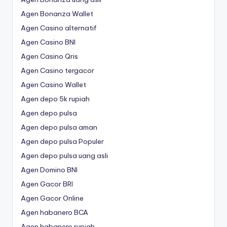
Agen Bonanza Wallet
Agen Casino alternatif
Agen Casino BNI
Agen Casino Qris
Agen Casino tergacor
Agen Casino Wallet
Agen depo 5k rupiah
Agen depo pulsa
Agen depo pulsa aman
Agen depo pulsa Populer
Agen depo pulsa uang asli
Agen Domino BNI
Agen Gacor BRI
Agen Gacor Online
Agen habanero BCA
Agen habanero rupiah