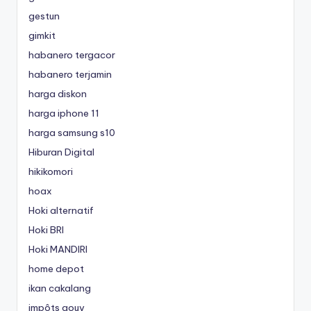
gestun
gimkit
habanero tergacor
habanero terjamin
harga diskon
harga iphone 11
harga samsung s10
Hiburan Digital
hikikomori
hoax
Hoki alternatif
Hoki BRI
Hoki MANDIRI
home depot
ikan cakalang
impôts gouv