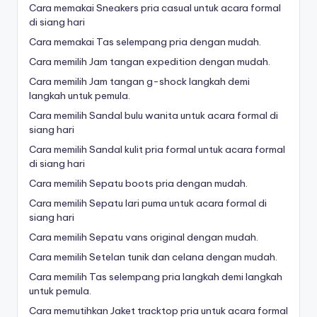
Cara memakai Sneakers pria casual untuk acara formal
di siang hari
Cara memakai Tas selempang pria dengan mudah.
Cara memilih Jam tangan expedition dengan mudah.
Cara memilih Jam tangan g-shock langkah demi
langkah untuk pemula.
Cara memilih Sandal bulu wanita untuk acara formal di
siang hari
Cara memilih Sandal kulit pria formal untuk acara formal
di siang hari
Cara memilih Sepatu boots pria dengan mudah.
Cara memilih Sepatu lari puma untuk acara formal di
siang hari
Cara memilih Sepatu vans original dengan mudah.
Cara memilih Setelan tunik dan celana dengan mudah.
Cara memilih Tas selempang pria langkah demi langkah
untuk pemula.
Cara memutihkan Jaket tracktop pria untuk acara formal