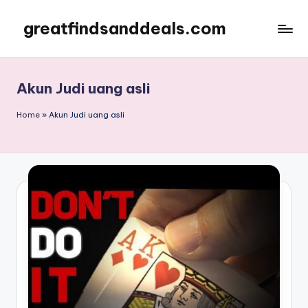
greatfindsanddeals.com
Skip
to
content
Akun Judi uang asli
Home
»
Akun Judi uang asli