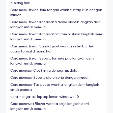
di siang hari
Cara memutihkan Jam tangan wanita strap kulit dengan
mudah.
Cara memutihkan Kacamata frame plastik langkah demi
langkah untuk pemula.
Cara memutihkan Kacamata hitam fashion langkah demi
langkah untuk pemula.
Cara memutihkan Sandal jepit wanita estetik untuk
acara formal di siang hari
Cara memutihkan Sepatu lari nike pria langkah demi
langkah untuk pemula.
Cara mencuci Ciput ninja dengan mudah.
Cara mencuci Sepatu slip on pria dengan mudah.
Cara mencuci Tas pesta wanita langkah demi langkah
untuk pemula.
cara mengatasi laptop lemot windows 10
Cara merawat Blazer wanita kerja langkah demi
langkah untuk pemula.