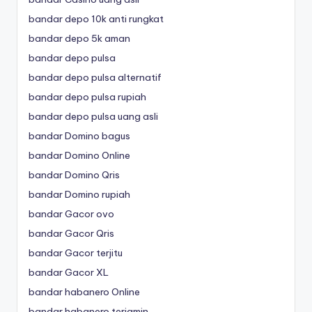
bandar depo 10k anti rungkat
bandar depo 5k aman
bandar depo pulsa
bandar depo pulsa alternatif
bandar depo pulsa rupiah
bandar depo pulsa uang asli
bandar Domino bagus
bandar Domino Online
bandar Domino Qris
bandar Domino rupiah
bandar Gacor ovo
bandar Gacor Qris
bandar Gacor terjitu
bandar Gacor XL
bandar habanero Online
bandar habanero terjamin