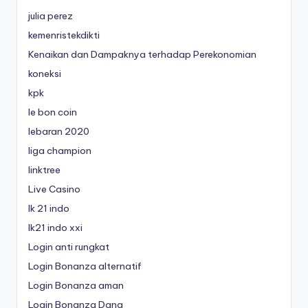
julia perez
kemenristekdikti
Kenaikan dan Dampaknya terhadap Perekonomian
koneksi
kpk
le bon coin
lebaran 2020
liga champion
linktree
Live Casino
lk 21 indo
lk21 indo xxi
Login anti rungkat
Login Bonanza alternatif
Login Bonanza aman
Login Bonanza Dana