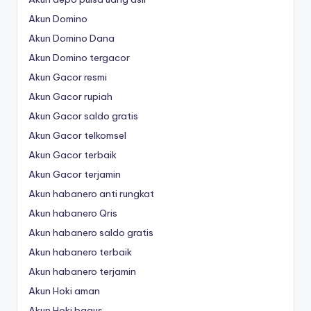
Akun Domino
Akun Domino Dana
Akun Domino tergacor
Akun Gacor resmi
Akun Gacor rupiah
Akun Gacor saldo gratis
Akun Gacor telkomsel
Akun Gacor terbaik
Akun Gacor terjamin
Akun habanero anti rungkat
Akun habanero Qris
Akun habanero saldo gratis
Akun habanero terbaik
Akun habanero terjamin
Akun Hoki aman
Akun Hoki bagus