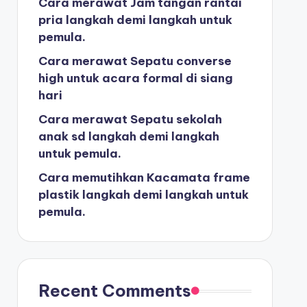
Cara merawat Jam tangan rantai
pria langkah demi langkah untuk
pemula.
Cara merawat Sepatu converse
high untuk acara formal di siang
hari
Cara merawat Sepatu sekolah
anak sd langkah demi langkah
untuk pemula.
Cara memutihkan Kacamata frame
plastik langkah demi langkah untuk
pemula.
Recent Comments