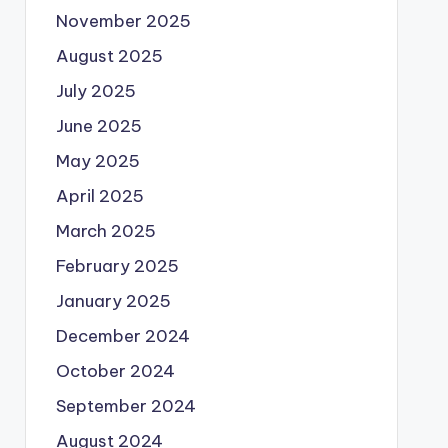
November 2025
August 2025
July 2025
June 2025
May 2025
April 2025
March 2025
February 2025
January 2025
December 2024
October 2024
September 2024
August 2024