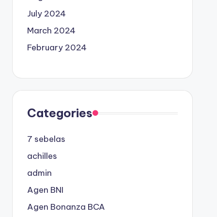
July 2024
March 2024
February 2024
Categories
7 sebelas
achilles
admin
Agen BNI
Agen Bonanza BCA