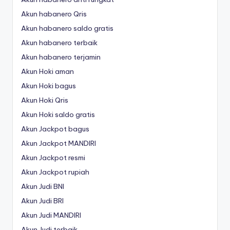
Akun habanero Qris
Akun habanero saldo gratis
Akun habanero terbaik
Akun habanero terjamin
Akun Hoki aman
Akun Hoki bagus
Akun Hoki Qris
Akun Hoki saldo gratis
Akun Jackpot bagus
Akun Jackpot MANDIRI
Akun Jackpot resmi
Akun Jackpot rupiah
Akun Judi BNI
Akun Judi BRI
Akun Judi MANDIRI
Akun Judi terbaik