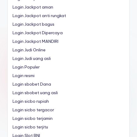
Login Jackpot aman
Login Jackpot anti rungkat
Login Jackpot bagus
Login Jackpot Dipercaya
Login Jackpot MANDIRI
Login Judi Online
Login Judi uang asli
Login Populer
Login resmi
Login sbobet Dana
Login sbobet uang asli
Login sicbo rupiah
Login sicbo tergacor
Login sicbo terjamin
Login sicbo terjitu
Login Slot BNI