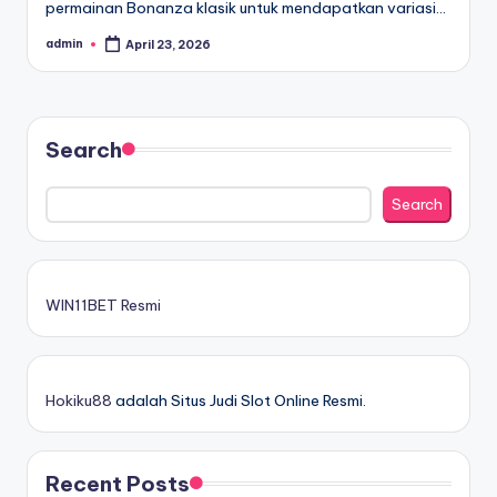
permainan Bonanza klasik untuk mendapatkan variasi…
admin
April 23, 2026
Posted
by
Search
Search
WIN11BET Resmi
Hokiku88
adalah Situs Judi Slot Online Resmi.
Recent Posts