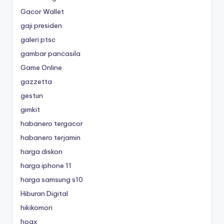
Gacor Wallet
gaji presiden
galeri ptsc
gambar pancasila
Game Online
gazzetta
gestun
gimkit
habanero tergacor
habanero terjamin
harga diskon
harga iphone 11
harga samsung s10
Hiburan Digital
hikikomori
hoax