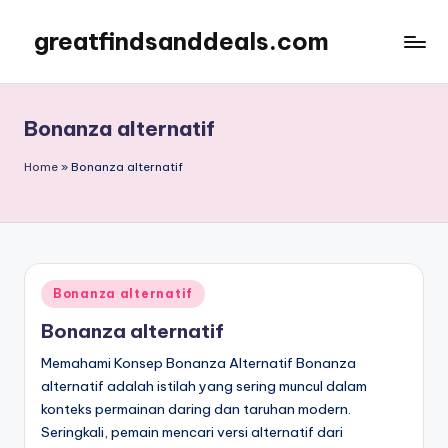
greatfindsanddeals.com
Skip
to
content
Bonanza alternatif
Home
»
Bonanza alternatif
Posted
Bonanza alternatif
in
Bonanza alternatif
Memahami Konsep Bonanza Alternatif Bonanza
alternatif adalah istilah yang sering muncul dalam
konteks permainan daring dan taruhan modern.
Seringkali, pemain mencari versi alternatif dari