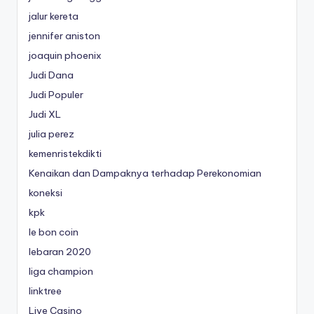
jalur kereta
jennifer aniston
joaquin phoenix
Judi Dana
Judi Populer
Judi XL
julia perez
kemenristekdikti
Kenaikan dan Dampaknya terhadap Perekonomian
koneksi
kpk
le bon coin
lebaran 2020
liga champion
linktree
Live Casino