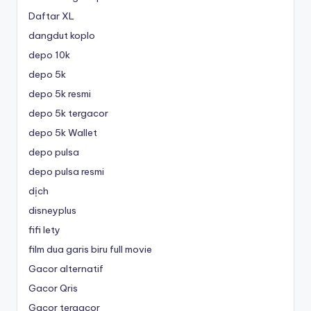
Daftar XL
dangdut koplo
depo 10k
depo 5k
depo 5k resmi
depo 5k tergacor
depo 5k Wallet
depo pulsa
depo pulsa resmi
dịch
disneyplus
fifi lety
film dua garis biru full movie
Gacor alternatif
Gacor Qris
Gacor tergacor