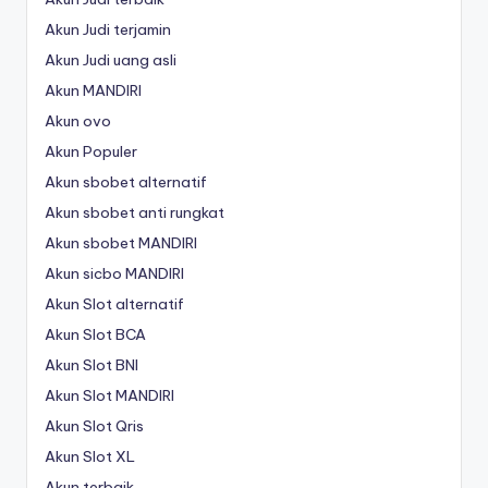
Akun Judi terjamin
Akun Judi uang asli
Akun MANDIRI
Akun ovo
Akun Populer
Akun sbobet alternatif
Akun sbobet anti rungkat
Akun sbobet MANDIRI
Akun sicbo MANDIRI
Akun Slot alternatif
Akun Slot BCA
Akun Slot BNI
Akun Slot MANDIRI
Akun Slot Qris
Akun Slot XL
Akun terbaik