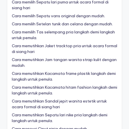
Cara memilih Sepatu lari puma untuk acara formal di
siang hari
Cara memilih Sepatu vans original dengan mudah.
Cara memilih Setelan tunik dan celana dengan mudah.
Cara memilih Tas selempang pria langkah demi langkah
untuk pemula.
Cara memutihkan Jaket tracktop pria untuk acara formal
di siang hari
Cara memutihkan Jam tangan wanita strap kulit dengan
mudah.
Cara memutihkan Kacamata frame plastik langkah demi
langkah untuk pemula.
Cara memutihkan Kacamata hitam fashion langkah demi
langkah untuk pemula.
Cara memutihkan Sandal jepit wanita estetik untuk
acara formal di siang hari
Cara memutihkan Sepatu lari nike pria langkah demi
langkah untuk pemula.
Cara mencuci Ciput ninja dengan mudah.