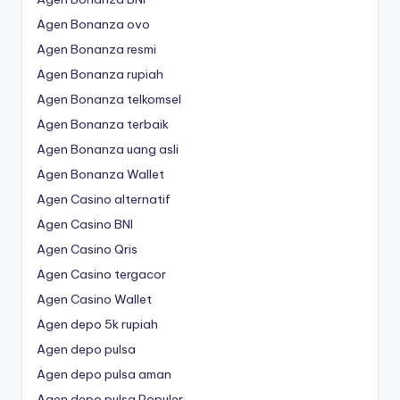
Agen Bonanza ovo
Agen Bonanza resmi
Agen Bonanza rupiah
Agen Bonanza telkomsel
Agen Bonanza terbaik
Agen Bonanza uang asli
Agen Bonanza Wallet
Agen Casino alternatif
Agen Casino BNI
Agen Casino Qris
Agen Casino tergacor
Agen Casino Wallet
Agen depo 5k rupiah
Agen depo pulsa
Agen depo pulsa aman
Agen depo pulsa Populer