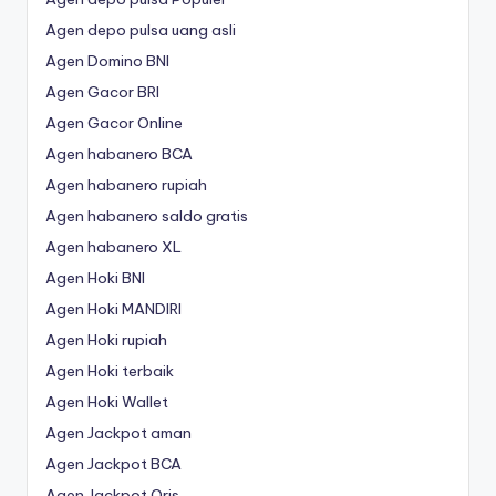
Agen depo pulsa uang asli
Agen Domino BNI
Agen Gacor BRI
Agen Gacor Online
Agen habanero BCA
Agen habanero rupiah
Agen habanero saldo gratis
Agen habanero XL
Agen Hoki BNI
Agen Hoki MANDIRI
Agen Hoki rupiah
Agen Hoki terbaik
Agen Hoki Wallet
Agen Jackpot aman
Agen Jackpot BCA
Agen Jackpot Qris