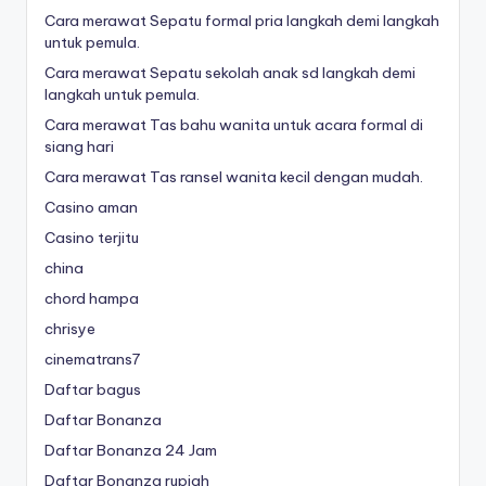
Cara merawat Sepatu formal pria langkah demi langkah
untuk pemula.
Cara merawat Sepatu sekolah anak sd langkah demi
langkah untuk pemula.
Cara merawat Tas bahu wanita untuk acara formal di
siang hari
Cara merawat Tas ransel wanita kecil dengan mudah.
Casino aman
Casino terjitu
china
chord hampa
chrisye
cinematrans7
Daftar bagus
Daftar Bonanza
Daftar Bonanza 24 Jam
Daftar Bonanza rupiah