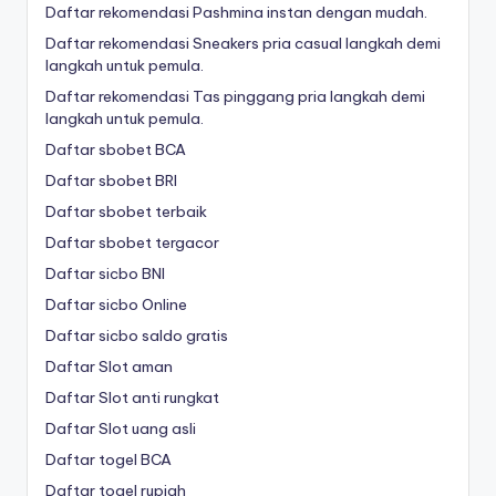
Daftar rekomendasi Pashmina instan dengan mudah.
Daftar rekomendasi Sneakers pria casual langkah demi
langkah untuk pemula.
Daftar rekomendasi Tas pinggang pria langkah demi
langkah untuk pemula.
Daftar sbobet BCA
Daftar sbobet BRI
Daftar sbobet terbaik
Daftar sbobet tergacor
Daftar sicbo BNI
Daftar sicbo Online
Daftar sicbo saldo gratis
Daftar Slot aman
Daftar Slot anti rungkat
Daftar Slot uang asli
Daftar togel BCA
Daftar togel rupiah