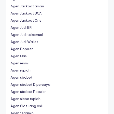
Agen Jackpot aman
Agen Jackpot BCA
Agen Jackpot Qris
Agen Judi BRI
Agen Judi telkomsel
Agen Judi Wallet
Agen Populer
Agen Qris
Agen resmi
Agen rupiah
Agen sbobet
Agen sbobet Dipercaya
Agen sbobet Populer
Agen sicbo rupiah
Agen Slot uang asli
Agen terjamin