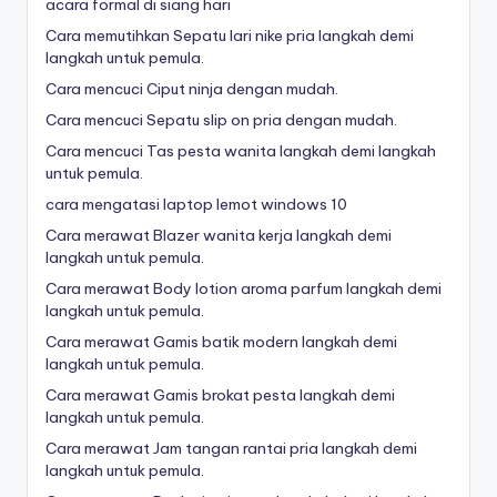
acara formal di siang hari
Cara memutihkan Sepatu lari nike pria langkah demi
langkah untuk pemula.
Cara mencuci Ciput ninja dengan mudah.
Cara mencuci Sepatu slip on pria dengan mudah.
Cara mencuci Tas pesta wanita langkah demi langkah
untuk pemula.
cara mengatasi laptop lemot windows 10
Cara merawat Blazer wanita kerja langkah demi
langkah untuk pemula.
Cara merawat Body lotion aroma parfum langkah demi
langkah untuk pemula.
Cara merawat Gamis batik modern langkah demi
langkah untuk pemula.
Cara merawat Gamis brokat pesta langkah demi
langkah untuk pemula.
Cara merawat Jam tangan rantai pria langkah demi
langkah untuk pemula.