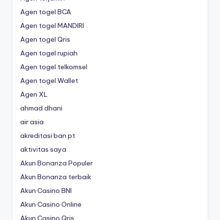
Agen togel BCA
Agen togel MANDIRI
Agen togel Qris
Agen togel rupiah
Agen togel telkomsel
Agen togel Wallet
Agen XL
ahmad dhani
air asia
akreditasi ban pt
aktivitas saya
Akun Bonanza Populer
Akun Bonanza terbaik
Akun Casino BNI
Akun Casino Online
Akun Casino Qris