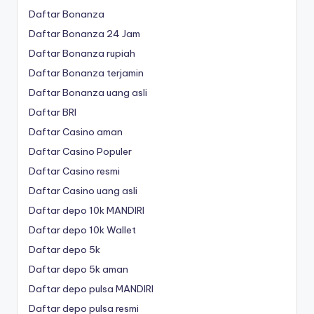
Daftar Bonanza
Daftar Bonanza 24 Jam
Daftar Bonanza rupiah
Daftar Bonanza terjamin
Daftar Bonanza uang asli
Daftar BRI
Daftar Casino aman
Daftar Casino Populer
Daftar Casino resmi
Daftar Casino uang asli
Daftar depo 10k MANDIRI
Daftar depo 10k Wallet
Daftar depo 5k
Daftar depo 5k aman
Daftar depo pulsa MANDIRI
Daftar depo pulsa resmi