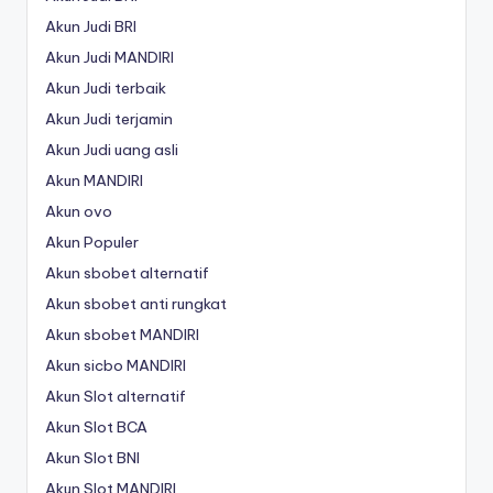
Akun Judi BRI
Akun Judi MANDIRI
Akun Judi terbaik
Akun Judi terjamin
Akun Judi uang asli
Akun MANDIRI
Akun ovo
Akun Populer
Akun sbobet alternatif
Akun sbobet anti rungkat
Akun sbobet MANDIRI
Akun sicbo MANDIRI
Akun Slot alternatif
Akun Slot BCA
Akun Slot BNI
Akun Slot MANDIRI