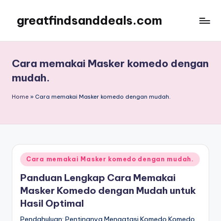
greatfindsanddeals.com
Skip
to
content
Cara memakai Masker komedo dengan
mudah.
Home
»
Cara memakai Masker komedo dengan mudah.
Posted
Cara memakai Masker komedo dengan mudah.
in
Panduan Lengkap Cara Memakai
Masker Komedo dengan Mudah untuk
Hasil Optimal
Pendahuluan: Pentingnya Mengatasi Komedo Komedo