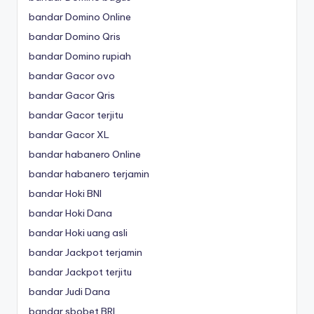
bandar Domino Online
bandar Domino Qris
bandar Domino rupiah
bandar Gacor ovo
bandar Gacor Qris
bandar Gacor terjitu
bandar Gacor XL
bandar habanero Online
bandar habanero terjamin
bandar Hoki BNI
bandar Hoki Dana
bandar Hoki uang asli
bandar Jackpot terjamin
bandar Jackpot terjitu
bandar Judi Dana
bandar sbobet BRI