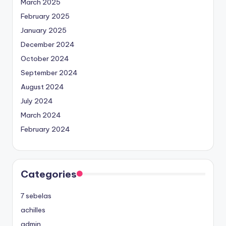
March 2025
February 2025
January 2025
December 2024
October 2024
September 2024
August 2024
July 2024
March 2024
February 2024
Categories
7 sebelas
achilles
admin