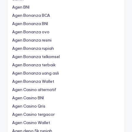
Agen BNI
Agen Bonanza BCA
Agen Bonanza BNI
Agen Bonanza ovo
Agen Bonanza resmi
Agen Bonanza rupiah
Agen Bonanza telkomsel
Agen Bonanza terbaik
Agen Bonanza uang asli
Agen Bonanza Wallet
Agen Casino alternatif
Agen Casino BNI
Agen Casino Qris
Agen Casino tergacor
Agen Casino Wallet
Agen depo 5k rupiah