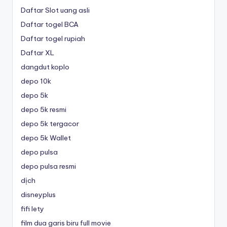
Daftar Slot uang asli
Daftar togel BCA
Daftar togel rupiah
Daftar XL
dangdut koplo
depo 10k
depo 5k
depo 5k resmi
depo 5k tergacor
depo 5k Wallet
depo pulsa
depo pulsa resmi
dịch
disneyplus
fifi lety
film dua garis biru full movie