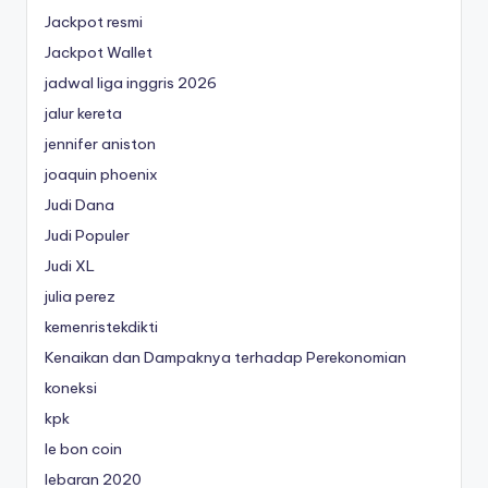
Jackpot resmi
Jackpot Wallet
jadwal liga inggris 2026
jalur kereta
jennifer aniston
joaquin phoenix
Judi Dana
Judi Populer
Judi XL
julia perez
kemenristekdikti
Kenaikan dan Dampaknya terhadap Perekonomian
koneksi
kpk
le bon coin
lebaran 2020