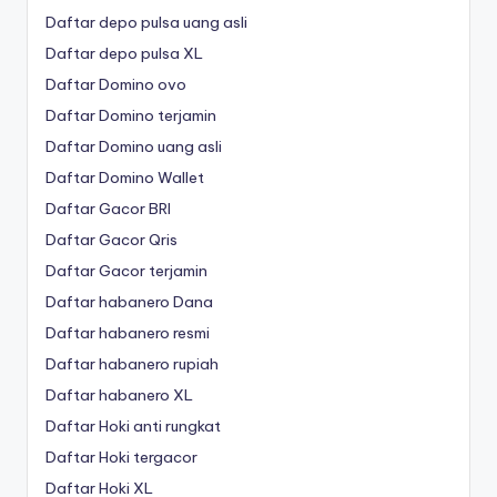
Daftar depo pulsa uang asli
Daftar depo pulsa XL
Daftar Domino ovo
Daftar Domino terjamin
Daftar Domino uang asli
Daftar Domino Wallet
Daftar Gacor BRI
Daftar Gacor Qris
Daftar Gacor terjamin
Daftar habanero Dana
Daftar habanero resmi
Daftar habanero rupiah
Daftar habanero XL
Daftar Hoki anti rungkat
Daftar Hoki tergacor
Daftar Hoki XL