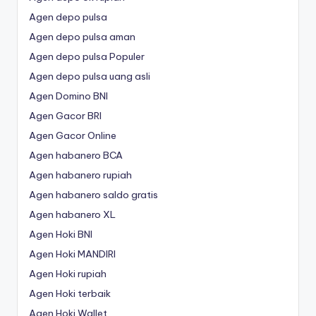
Agen depo pulsa
Agen depo pulsa aman
Agen depo pulsa Populer
Agen depo pulsa uang asli
Agen Domino BNI
Agen Gacor BRI
Agen Gacor Online
Agen habanero BCA
Agen habanero rupiah
Agen habanero saldo gratis
Agen habanero XL
Agen Hoki BNI
Agen Hoki MANDIRI
Agen Hoki rupiah
Agen Hoki terbaik
Agen Hoki Wallet