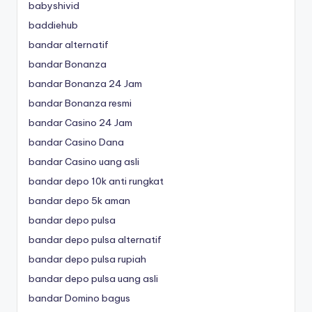
babyshivid
baddiehub
bandar alternatif
bandar Bonanza
bandar Bonanza 24 Jam
bandar Bonanza resmi
bandar Casino 24 Jam
bandar Casino Dana
bandar Casino uang asli
bandar depo 10k anti rungkat
bandar depo 5k aman
bandar depo pulsa
bandar depo pulsa alternatif
bandar depo pulsa rupiah
bandar depo pulsa uang asli
bandar Domino bagus