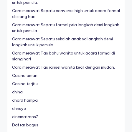
untuk pemula.
Cara merawat Sepatu converse high untuk acara formal
di siang hari
Cara merawat Sepatu formal pria langkah demi langkah
untuk pemula.
Cara merawat Sepatu sekolah anak sd langkah demi
langkah untuk pemula.
Cara merawat Tas bahu wanita untuk acara formal di
siang hari
Cara merawat Tas ransel wanita kecil dengan mudah.
Casino aman
Casino terjitu
china
chord hampa
chrisye
cinematrans7
Daftar bagus