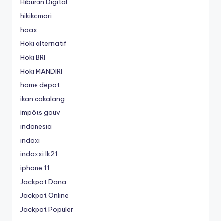
Hiburan Digital
hikikomori
hoax
Hoki alternatif
Hoki BRI
Hoki MANDIRI
home depot
ikan cakalang
impôts gouv
indonesia
indoxi
indoxxi lk21
iphone 11
Jackpot Dana
Jackpot Online
Jackpot Populer