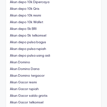
Akun depo 10k Dipercaya
Akun depo 10k Qris
Akun depo 10k resmi
Akun depo 10k Wallet
Akun depo 5k BRI
Akun depo 5k telkomsel
Akun depo pulsa bagus
Akun depo pulsa rupiah
Akun depo pulsa uang asli
Akun Domino
Akun Domino Dana
Akun Domino tergacor
Akun Gacor resmi
Akun Gacor rupiah
Akun Gacor saldo gratis
Akun Gacor telkomsel