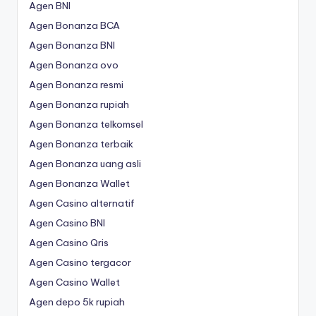
Agen BNI
Agen Bonanza BCA
Agen Bonanza BNI
Agen Bonanza ovo
Agen Bonanza resmi
Agen Bonanza rupiah
Agen Bonanza telkomsel
Agen Bonanza terbaik
Agen Bonanza uang asli
Agen Bonanza Wallet
Agen Casino alternatif
Agen Casino BNI
Agen Casino Qris
Agen Casino tergacor
Agen Casino Wallet
Agen depo 5k rupiah