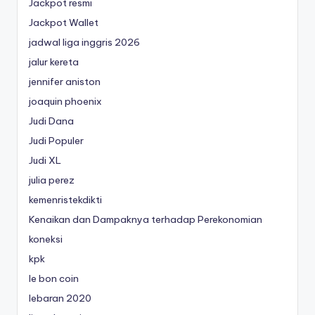
Jackpot resmi
Jackpot Wallet
jadwal liga inggris 2026
jalur kereta
jennifer aniston
joaquin phoenix
Judi Dana
Judi Populer
Judi XL
julia perez
kemenristekdikti
Kenaikan dan Dampaknya terhadap Perekonomian
koneksi
kpk
le bon coin
lebaran 2020