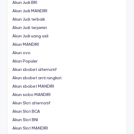
Akun Judi BRI
Akun Judi MANDIRI
Akun Judi terbaik
Akun Judi terjamin
Akun Judi uang asli
Akun MANDIRI
Akun ovo
Akun Populer
Akun sbobet alternatif
Akun sbobet anti rungkat
Akun sbobet MANDIRI
Akun sicbo MANDIRI
Akun Slot alternatif
Akun Slot BCA
Akun Slot BNI
Akun Slot MANDIRI