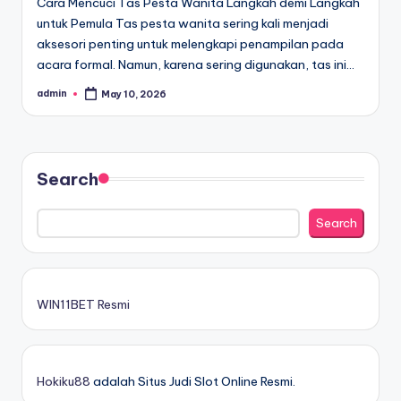
Cara Mencuci Tas Pesta Wanita Langkah demi Langkah
untuk Pemula Tas pesta wanita sering kali menjadi
aksesori penting untuk melengkapi penampilan pada
acara formal. Namun, karena sering digunakan, tas ini…
admin
May 10, 2026
Posted
by
Search
Search
WIN11BET Resmi
Hokiku88
adalah Situs Judi Slot Online Resmi.