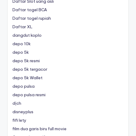
Daftar Slot uang asli
Daftar togel BCA
Daftar togel rupiah
Daftar XL
dangdut koplo
depo 10k
depo 5k
depo 5k resmi
depo 5k tergacor
depo 5k Wallet
depo pulsa
depo pulsa resmi
dịch
disneyplus
fifi lety
film dua garis biru full movie