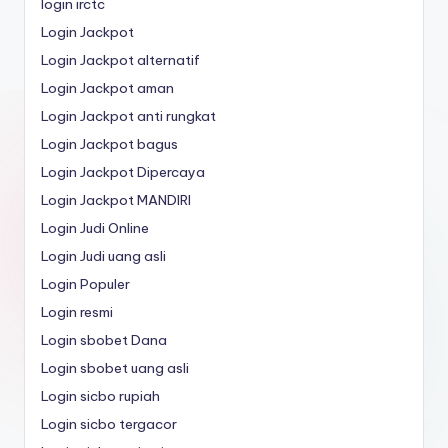
login irctc
Login Jackpot
Login Jackpot alternatif
Login Jackpot aman
Login Jackpot anti rungkat
Login Jackpot bagus
Login Jackpot Dipercaya
Login Jackpot MANDIRI
Login Judi Online
Login Judi uang asli
Login Populer
Login resmi
Login sbobet Dana
Login sbobet uang asli
Login sicbo rupiah
Login sicbo tergacor