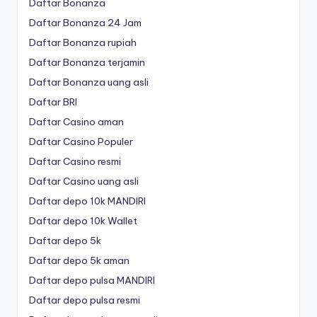
Daftar Bonanza
Daftar Bonanza 24 Jam
Daftar Bonanza rupiah
Daftar Bonanza terjamin
Daftar Bonanza uang asli
Daftar BRI
Daftar Casino aman
Daftar Casino Populer
Daftar Casino resmi
Daftar Casino uang asli
Daftar depo 10k MANDIRI
Daftar depo 10k Wallet
Daftar depo 5k
Daftar depo 5k aman
Daftar depo pulsa MANDIRI
Daftar depo pulsa resmi