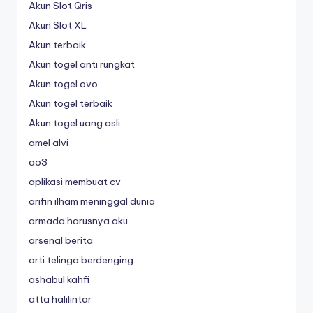
Akun Slot Qris
Akun Slot XL
Akun terbaik
Akun togel anti rungkat
Akun togel ovo
Akun togel terbaik
Akun togel uang asli
amel alvi
ao3
aplikasi membuat cv
arifin ilham meninggal dunia
armada harusnya aku
arsenal berita
arti telinga berdenging
ashabul kahfi
atta halilintar