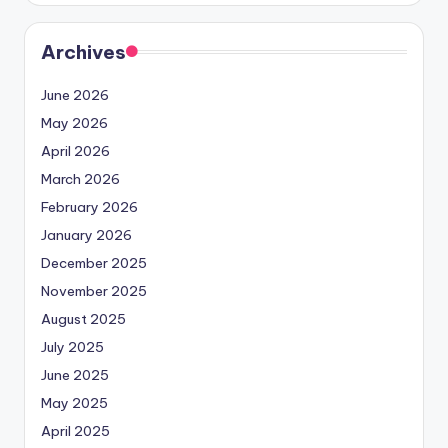
Archives
June 2026
May 2026
April 2026
March 2026
February 2026
January 2026
December 2025
November 2025
August 2025
July 2025
June 2025
May 2025
April 2025