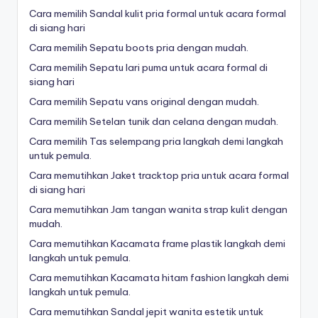
Cara memilih Sandal kulit pria formal untuk acara formal
di siang hari
Cara memilih Sepatu boots pria dengan mudah.
Cara memilih Sepatu lari puma untuk acara formal di
siang hari
Cara memilih Sepatu vans original dengan mudah.
Cara memilih Setelan tunik dan celana dengan mudah.
Cara memilih Tas selempang pria langkah demi langkah
untuk pemula.
Cara memutihkan Jaket tracktop pria untuk acara formal
di siang hari
Cara memutihkan Jam tangan wanita strap kulit dengan
mudah.
Cara memutihkan Kacamata frame plastik langkah demi
langkah untuk pemula.
Cara memutihkan Kacamata hitam fashion langkah demi
langkah untuk pemula.
Cara memutihkan Sandal jepit wanita estetik untuk