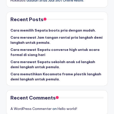
Hokiku88
adalah Situs Judi Slot Online Resmi.
Recent Posts
Cara memilih Sepatu boots pria dengan mudah.
Cara merawat Jam tangan rantai pria langkah demi
langkah untuk pemula.
Cara merawat Sepatu converse high untuk acara
formal di siang hari
Cara merawat Sepatu sekolah anak sd langkah
demi langkah untuk pemula.
Cara memutihkan Kacamata frame plastik langkah
demi langkah untuk pemula.
Recent Comments
A WordPress Commenter
on
Hello world!