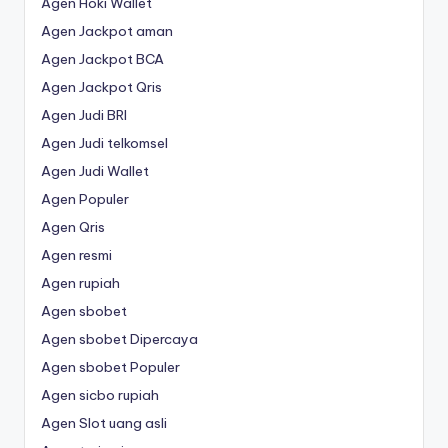
Agen Hoki Wallet
Agen Jackpot aman
Agen Jackpot BCA
Agen Jackpot Qris
Agen Judi BRI
Agen Judi telkomsel
Agen Judi Wallet
Agen Populer
Agen Qris
Agen resmi
Agen rupiah
Agen sbobet
Agen sbobet Dipercaya
Agen sbobet Populer
Agen sicbo rupiah
Agen Slot uang asli