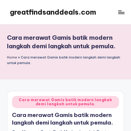
greatfindsanddeals.com
Skip
to
content
Cara merawat Gamis batik modern
langkah demi langkah untuk pemula.
Home
»
Cara merawat Gamis batik modern langkah demi langkah
untuk pemula.
Posted
Cara merawat Gamis batik modern langkah
demi langkah untuk pemula.
in
Cara merawat Gamis batik modern
langkah demi langkah untuk pemula.