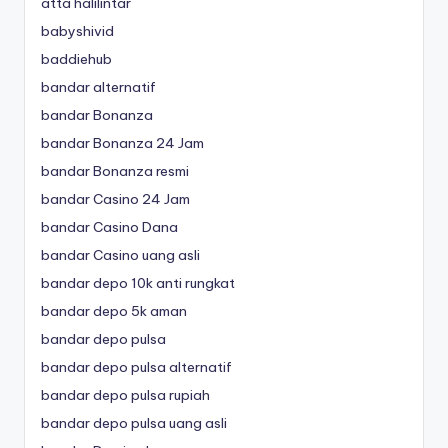
atta halilintar
babyshivid
baddiehub
bandar alternatif
bandar Bonanza
bandar Bonanza 24 Jam
bandar Bonanza resmi
bandar Casino 24 Jam
bandar Casino Dana
bandar Casino uang asli
bandar depo 10k anti rungkat
bandar depo 5k aman
bandar depo pulsa
bandar depo pulsa alternatif
bandar depo pulsa rupiah
bandar depo pulsa uang asli