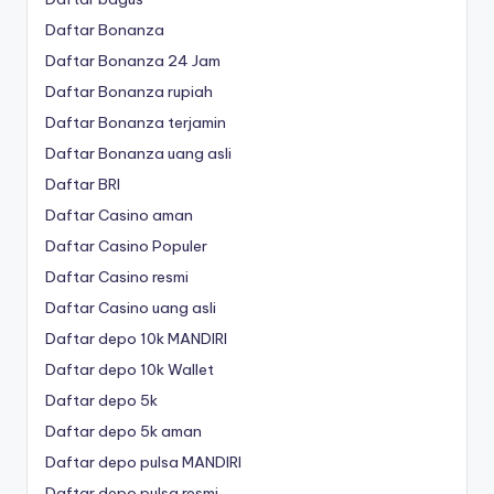
Daftar Bonanza
Daftar Bonanza 24 Jam
Daftar Bonanza rupiah
Daftar Bonanza terjamin
Daftar Bonanza uang asli
Daftar BRI
Daftar Casino aman
Daftar Casino Populer
Daftar Casino resmi
Daftar Casino uang asli
Daftar depo 10k MANDIRI
Daftar depo 10k Wallet
Daftar depo 5k
Daftar depo 5k aman
Daftar depo pulsa MANDIRI
Daftar depo pulsa resmi