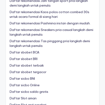
Daftar rekomendasi Jam tangan sport pria langkah
demi langkah untuk pemula.
Daftar rekomendasi Kaos polos cotton combed 30s
untuk acara formal di siang hari
Daftar rekomendasi Pashmina instan dengan mudah.
Daftar rekomendasi Sneakers pria casual langkah demi
langkah untuk pemula.
Daftar rekomendasi Tas pinggang pria langkah demi
langkah untuk pemula.
Daftar sbobet BCA
Daftar sbobet BRI
Daftar sbobet terbaik
Daftar sbobet tergacor
Daftar sicbo BNI
Daftar sicbo Online
Daftar sicbo saldo gratis
Daftar Slot aman
Daftar Slot anti rungkat