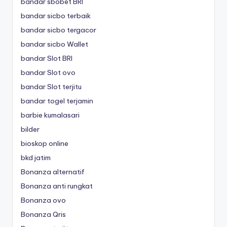
bandar sbobet BRI
bandar sicbo terbaik
bandar sicbo tergacor
bandar sicbo Wallet
bandar Slot BRI
bandar Slot ovo
bandar Slot terjitu
bandar togel terjamin
barbie kumalasari
bilder
bioskop online
bkd jatim
Bonanza alternatif
Bonanza anti rungkat
Bonanza ovo
Bonanza Qris