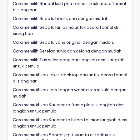
Cara memilih Sandal kulit pria formal untuk acara formal
di siang hari
Cara memilih Sepatu boots pria dengan mudah.
Cara memilih Sepatu lari puma untuk acara formal di
siang hari
Cara memilih Sepatu vans original dengan mudah.
Cara memilih Setelan tunik dan celana dengan mudah.
Cara memilih Tas selempang pria langkah demi langkah
untuk pemula.
Cara memutihkan Jaket tracktop pria untuk acara formal
di siang hari
Cara memutihkan Jam tangan wanita strap kulit dengan
mudah.
Cara memutihkan Kacamata frame plastik langkah demi
langkah untuk pemula.
Cara memutihkan Kacamata hitam fashion langkah demi
langkah untuk pemula.
Cara memutihkan Sandal jepit wanita estetik untuk