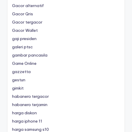
Gacor alternatif
Gacor Qris
Gacor tergacor
Gacor Wallet
gaji presiden
galeri ptsc
gambar pancasila
Game Online
gazzetta
gestun
gimkit
habanero tergacor
habanero terjamin
harga diskon
harga iphone 11
harga samsung s10