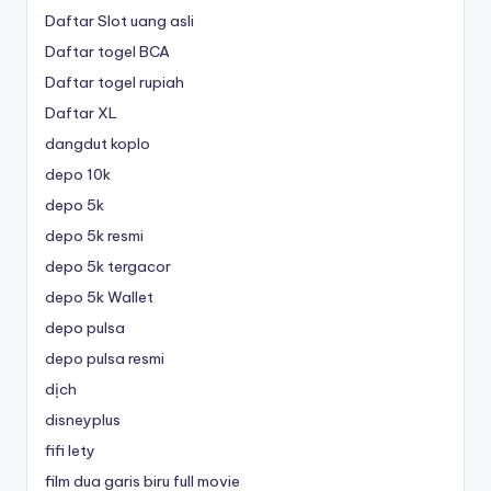
Daftar Slot uang asli
Daftar togel BCA
Daftar togel rupiah
Daftar XL
dangdut koplo
depo 10k
depo 5k
depo 5k resmi
depo 5k tergacor
depo 5k Wallet
depo pulsa
depo pulsa resmi
dịch
disneyplus
fifi lety
film dua garis biru full movie