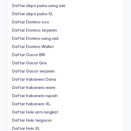
Daftar depo pulsa uang asli
Daftar depo pulsa XL
Daftar Domino ovo
Daftar Domino terjamin
Daftar Domino uang asli
Daftar Domino Wallet
Daftar Gacor BRI
Daftar Gacor Qris
Daftar Gacor terjamin
Daftar habanero Dana
Daftar habanero resmi
Daftar habanero rupiah
Daftar habanero XL
Daftar Hoki anti rungkat
Daftar Hoki tergacor
Daftar Hoki XL