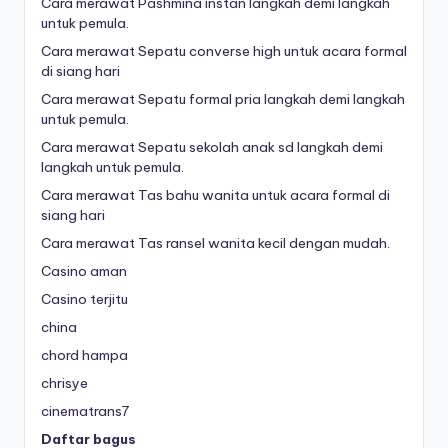
Cara merawat Pashmina instan langkah demi langkah
untuk pemula.
Cara merawat Sepatu converse high untuk acara formal
di siang hari
Cara merawat Sepatu formal pria langkah demi langkah
untuk pemula.
Cara merawat Sepatu sekolah anak sd langkah demi
langkah untuk pemula.
Cara merawat Tas bahu wanita untuk acara formal di
siang hari
Cara merawat Tas ransel wanita kecil dengan mudah.
Casino aman
Casino terjitu
china
chord hampa
chrisye
cinematrans7
Daftar bagus