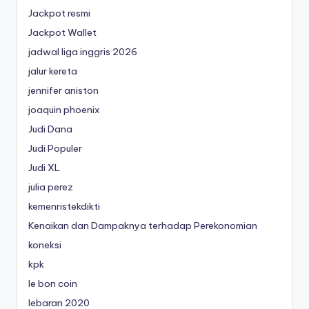
Jackpot resmi
Jackpot Wallet
jadwal liga inggris 2026
jalur kereta
jennifer aniston
joaquin phoenix
Judi Dana
Judi Populer
Judi XL
julia perez
kemenristekdikti
Kenaikan dan Dampaknya terhadap Perekonomian
koneksi
kpk
le bon coin
lebaran 2020