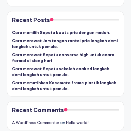
Recent Posts
Cara memilih Sepatu boots pria dengan mudah.
Cara merawat Jam tangan rantai pria langkah demi
langkah untuk pemula.
Cara merawat Sepatu converse high untuk acara
formal di siang hari
Cara merawat Sepatu sekolah anak sd langkah
demi langkah untuk pemula.
Cara memutihkan Kacamata frame plastik langkah
demi langkah untuk pemula.
Recent Comments
A WordPress Commenter
on
Hello world!