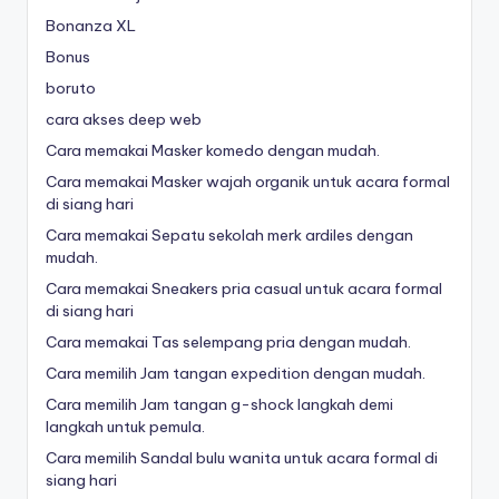
Bonanza XL
Bonus
boruto
cara akses deep web
Cara memakai Masker komedo dengan mudah.
Cara memakai Masker wajah organik untuk acara formal
di siang hari
Cara memakai Sepatu sekolah merk ardiles dengan
mudah.
Cara memakai Sneakers pria casual untuk acara formal
di siang hari
Cara memakai Tas selempang pria dengan mudah.
Cara memilih Jam tangan expedition dengan mudah.
Cara memilih Jam tangan g-shock langkah demi
langkah untuk pemula.
Cara memilih Sandal bulu wanita untuk acara formal di
siang hari