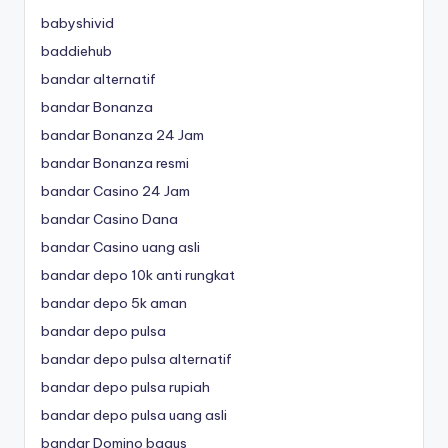
babyshivid
baddiehub
bandar alternatif
bandar Bonanza
bandar Bonanza 24 Jam
bandar Bonanza resmi
bandar Casino 24 Jam
bandar Casino Dana
bandar Casino uang asli
bandar depo 10k anti rungkat
bandar depo 5k aman
bandar depo pulsa
bandar depo pulsa alternatif
bandar depo pulsa rupiah
bandar depo pulsa uang asli
bandar Domino bagus