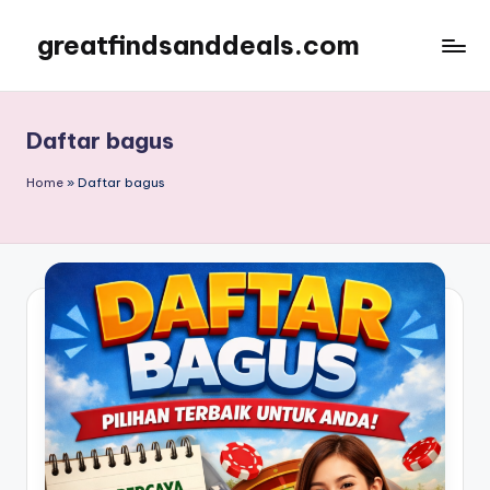
greatfindsanddeals.com
Skip
to
content
Daftar bagus
Home
»
Daftar bagus