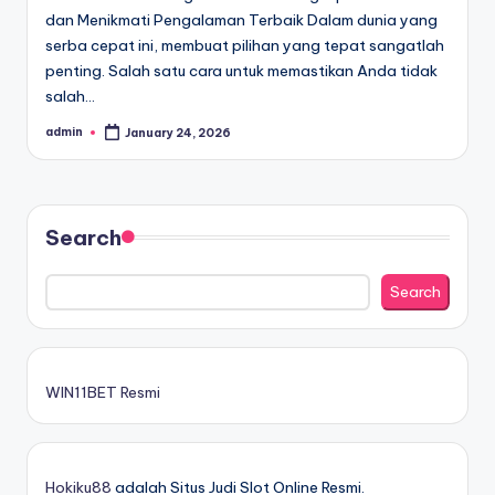
dan Menikmati Pengalaman Terbaik Dalam dunia yang
serba cepat ini, membuat pilihan yang tepat sangatlah
penting. Salah satu cara untuk memastikan Anda tidak
salah…
admin
January 24, 2026
Posted
by
Search
Search
WIN11BET Resmi
Hokiku88
adalah Situs Judi Slot Online Resmi.