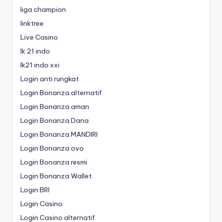
liga champion
linktree
Live Casino
lk 21 indo
lk21 indo xxi
Login anti rungkat
Login Bonanza alternatif
Login Bonanza aman
Login Bonanza Dana
Login Bonanza MANDIRI
Login Bonanza ovo
Login Bonanza resmi
Login Bonanza Wallet
Login BRI
Login Casino
Login Casino alternatif