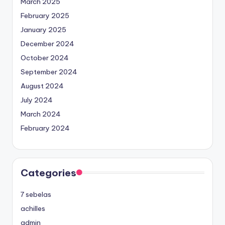
March 2025
February 2025
January 2025
December 2024
October 2024
September 2024
August 2024
July 2024
March 2024
February 2024
Categories
7 sebelas
achilles
admin