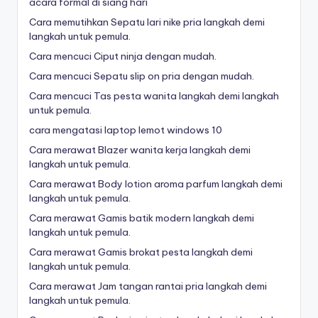
acara formal di siang hari
Cara memutihkan Sepatu lari nike pria langkah demi
langkah untuk pemula.
Cara mencuci Ciput ninja dengan mudah.
Cara mencuci Sepatu slip on pria dengan mudah.
Cara mencuci Tas pesta wanita langkah demi langkah
untuk pemula.
cara mengatasi laptop lemot windows 10
Cara merawat Blazer wanita kerja langkah demi
langkah untuk pemula.
Cara merawat Body lotion aroma parfum langkah demi
langkah untuk pemula.
Cara merawat Gamis batik modern langkah demi
langkah untuk pemula.
Cara merawat Gamis brokat pesta langkah demi
langkah untuk pemula.
Cara merawat Jam tangan rantai pria langkah demi
langkah untuk pemula.