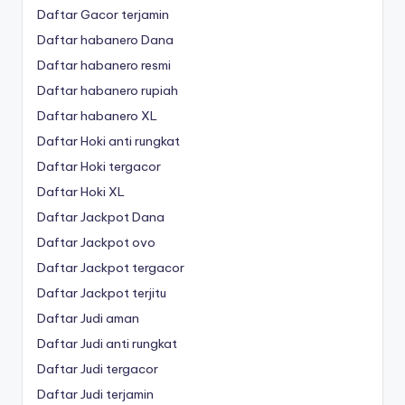
Daftar Gacor terjamin
Daftar habanero Dana
Daftar habanero resmi
Daftar habanero rupiah
Daftar habanero XL
Daftar Hoki anti rungkat
Daftar Hoki tergacor
Daftar Hoki XL
Daftar Jackpot Dana
Daftar Jackpot ovo
Daftar Jackpot tergacor
Daftar Jackpot terjitu
Daftar Judi aman
Daftar Judi anti rungkat
Daftar Judi tergacor
Daftar Judi terjamin