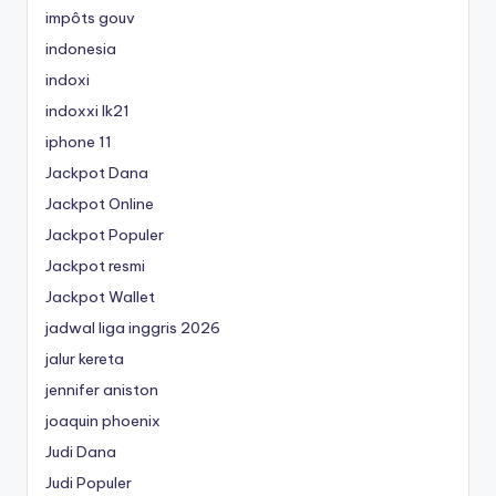
impôts gouv
indonesia
indoxi
indoxxi lk21
iphone 11
Jackpot Dana
Jackpot Online
Jackpot Populer
Jackpot resmi
Jackpot Wallet
jadwal liga inggris 2026
jalur kereta
jennifer aniston
joaquin phoenix
Judi Dana
Judi Populer