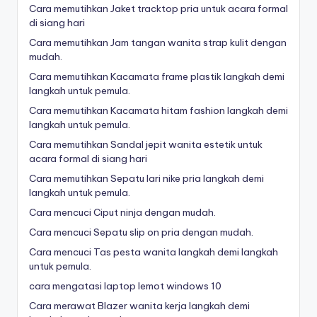
Cara memutihkan Jaket tracktop pria untuk acara formal
di siang hari
Cara memutihkan Jam tangan wanita strap kulit dengan
mudah.
Cara memutihkan Kacamata frame plastik langkah demi
langkah untuk pemula.
Cara memutihkan Kacamata hitam fashion langkah demi
langkah untuk pemula.
Cara memutihkan Sandal jepit wanita estetik untuk
acara formal di siang hari
Cara memutihkan Sepatu lari nike pria langkah demi
langkah untuk pemula.
Cara mencuci Ciput ninja dengan mudah.
Cara mencuci Sepatu slip on pria dengan mudah.
Cara mencuci Tas pesta wanita langkah demi langkah
untuk pemula.
cara mengatasi laptop lemot windows 10
Cara merawat Blazer wanita kerja langkah demi