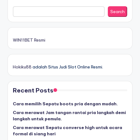
Search
WIN11BET Resmi
Hokiku88
adalah Situs Judi Slot Online Resmi.
Recent Posts
Cara memilih Sepatu boots pria dengan mudah.
Cara merawat Jam tangan rantai pria langkah demi
langkah untuk pemula.
Cara merawat Sepatu converse high untuk acara
formal di siang hari