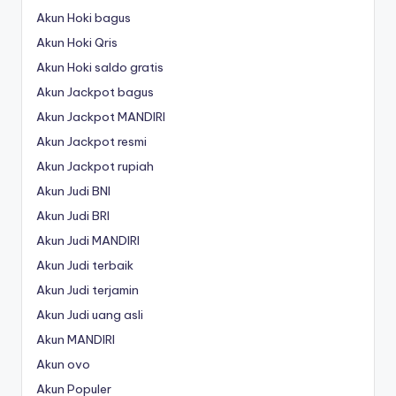
Akun Hoki bagus
Akun Hoki Qris
Akun Hoki saldo gratis
Akun Jackpot bagus
Akun Jackpot MANDIRI
Akun Jackpot resmi
Akun Jackpot rupiah
Akun Judi BNI
Akun Judi BRI
Akun Judi MANDIRI
Akun Judi terbaik
Akun Judi terjamin
Akun Judi uang asli
Akun MANDIRI
Akun ovo
Akun Populer