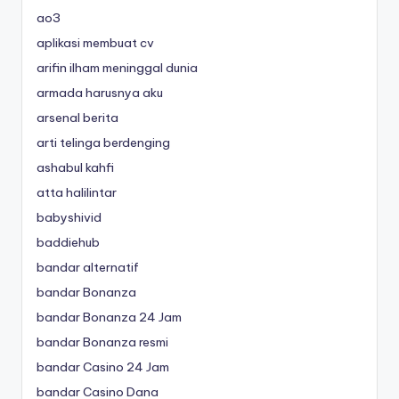
ao3
aplikasi membuat cv
arifin ilham meninggal dunia
armada harusnya aku
arsenal berita
arti telinga berdenging
ashabul kahfi
atta halilintar
babyshivid
baddiehub
bandar alternatif
bandar Bonanza
bandar Bonanza 24 Jam
bandar Bonanza resmi
bandar Casino 24 Jam
bandar Casino Dana