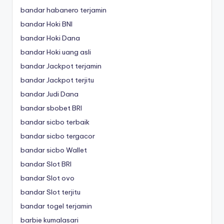
bandar habanero terjamin
bandar Hoki BNI
bandar Hoki Dana
bandar Hoki uang asli
bandar Jackpot terjamin
bandar Jackpot terjitu
bandar Judi Dana
bandar sbobet BRI
bandar sicbo terbaik
bandar sicbo tergacor
bandar sicbo Wallet
bandar Slot BRI
bandar Slot ovo
bandar Slot terjitu
bandar togel terjamin
barbie kumalasari