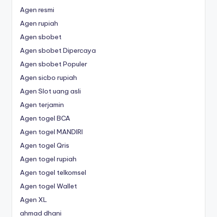
Agen resmi
Agen rupiah
Agen sbobet
Agen sbobet Dipercaya
Agen sbobet Populer
Agen sicbo rupiah
Agen Slot uang asli
Agen terjamin
Agen togel BCA
Agen togel MANDIRI
Agen togel Qris
Agen togel rupiah
Agen togel telkomsel
Agen togel Wallet
Agen XL
ahmad dhani