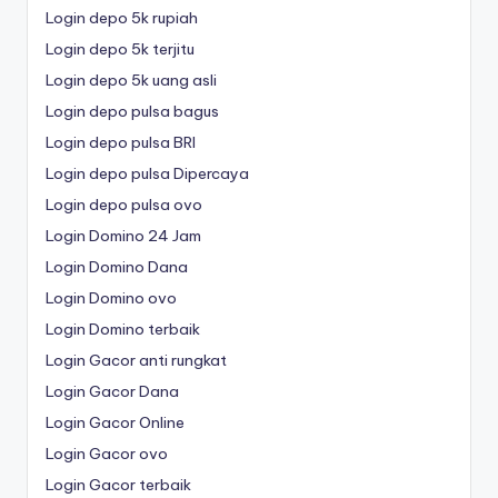
Login depo 5k rupiah
Login depo 5k terjitu
Login depo 5k uang asli
Login depo pulsa bagus
Login depo pulsa BRI
Login depo pulsa Dipercaya
Login depo pulsa ovo
Login Domino 24 Jam
Login Domino Dana
Login Domino ovo
Login Domino terbaik
Login Gacor anti rungkat
Login Gacor Dana
Login Gacor Online
Login Gacor ovo
Login Gacor terbaik