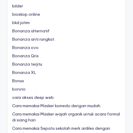
bilder
bioskop online
bkd jatim
Bonanza alternatif
Bonanza anti rungkat
Bonanza ovo
Bonanza Qris
Bonanza terjitu
Bonanza XL
Bonus
boruto
cara akses deep web
Cara memakai Masker komedo dengan mudah.
Cara memakai Masker wajah organik untuk acara formal
di siang hari
Cara memakai Sepatu sekolah merk ardiles dengan