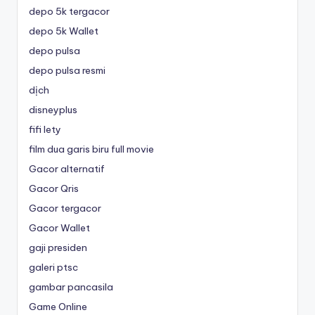
depo 5k tergacor
depo 5k Wallet
depo pulsa
depo pulsa resmi
dịch
disneyplus
fifi lety
film dua garis biru full movie
Gacor alternatif
Gacor Qris
Gacor tergacor
Gacor Wallet
gaji presiden
galeri ptsc
gambar pancasila
Game Online