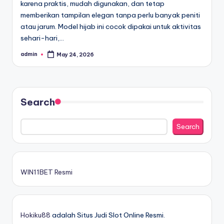
karena praktis, mudah digunakan, dan tetap
memberikan tampilan elegan tanpa perlu banyak peniti
atau jarum. Model hijab ini cocok dipakai untuk aktivitas
sehari-hari,…
admin
May 24, 2026
Posted
by
Search
Search
WIN11BET Resmi
Hokiku88
adalah Situs Judi Slot Online Resmi.