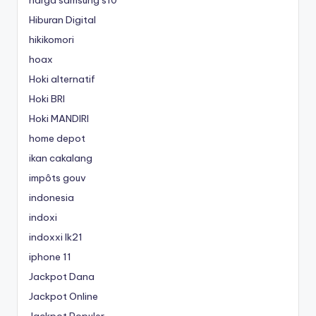
Hiburan Digital
hikikomori
hoax
Hoki alternatif
Hoki BRI
Hoki MANDIRI
home depot
ikan cakalang
impôts gouv
indonesia
indoxi
indoxxi lk21
iphone 11
Jackpot Dana
Jackpot Online
Jackpot Populer