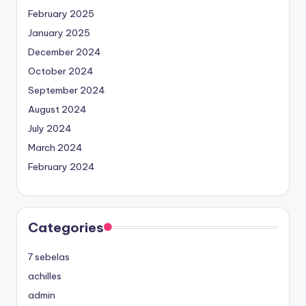
February 2025
January 2025
December 2024
October 2024
September 2024
August 2024
July 2024
March 2024
February 2024
Categories
7 sebelas
achilles
admin