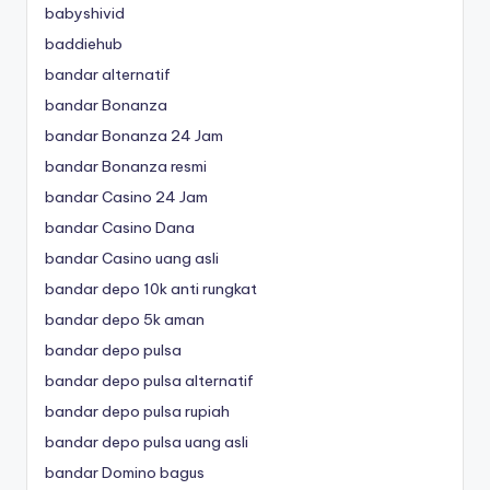
babyshivid
baddiehub
bandar alternatif
bandar Bonanza
bandar Bonanza 24 Jam
bandar Bonanza resmi
bandar Casino 24 Jam
bandar Casino Dana
bandar Casino uang asli
bandar depo 10k anti rungkat
bandar depo 5k aman
bandar depo pulsa
bandar depo pulsa alternatif
bandar depo pulsa rupiah
bandar depo pulsa uang asli
bandar Domino bagus