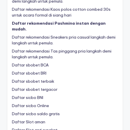
demi langkah untuk pemula.
Daftar rekomendasi Kaos polos cotton combed 30s
untuk acara formal di siang hari
Daftar rekomendasi Pashmina instan dengan
mudah.
Daftar rekomendasi Sneakers pria casual langkah demi
langkah untuk pemula.
Daftar rekomendasi Tas pinggang pria langkah demi
langkah untuk pemula.
Daftar sbobet BCA
Daftar sbobet BRI
Daftar sbobet terbaik
Daftar sbobet tergacor
Daftar sicbo BNI
Daftar sicbo Online
Daftar sicbo saldo gratis
Daftar Slot aman
Daftar Slot anti rungkat