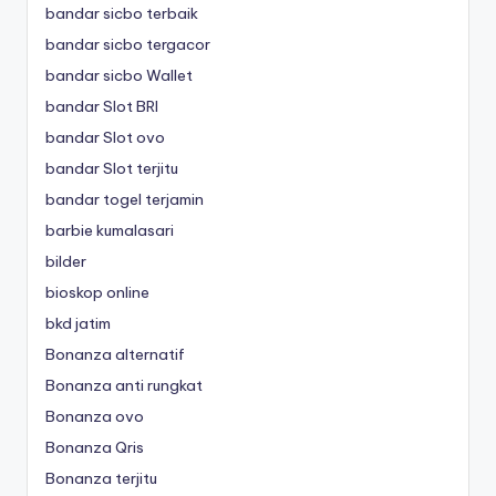
bandar sicbo terbaik
bandar sicbo tergacor
bandar sicbo Wallet
bandar Slot BRI
bandar Slot ovo
bandar Slot terjitu
bandar togel terjamin
barbie kumalasari
bilder
bioskop online
bkd jatim
Bonanza alternatif
Bonanza anti rungkat
Bonanza ovo
Bonanza Qris
Bonanza terjitu