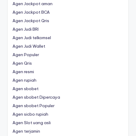
Agen Jackpot aman
Agen Jackpot BCA
Agen Jackpot Qris
Agen Judi BRI
Agen Judi telkomsel
Agen Judi Wallet
Agen Populer
Agen Qris
Agen resmi
Agen rupiah
Agen sbobet
Agen sbobet Dipercaya
Agen sbobet Populer
Agen sicbo rupiah
Agen Slot uang asli
Agen terjamin