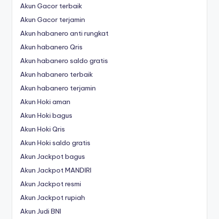
Akun Gacor terbaik
Akun Gacor terjamin
Akun habanero anti rungkat
Akun habanero Qris
Akun habanero saldo gratis
Akun habanero terbaik
Akun habanero terjamin
Akun Hoki aman
Akun Hoki bagus
Akun Hoki Qris
Akun Hoki saldo gratis
Akun Jackpot bagus
Akun Jackpot MANDIRI
Akun Jackpot resmi
Akun Jackpot rupiah
Akun Judi BNI