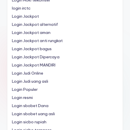
login irctc
Login Jackpot
Login Jackpot alternatif
Login Jackpot aman
Login Jackpot anti rungkat
Login Jackpot bagus
Login Jackpot Dipercaya
Login Jackpot MANDIRI
Login Judi Online
Login Judi uang asli
Login Populer
Login resmi
Login sbobet Dana
Login sbobet uang asli
Login sicbo rupiah
Login sicbo tergacor