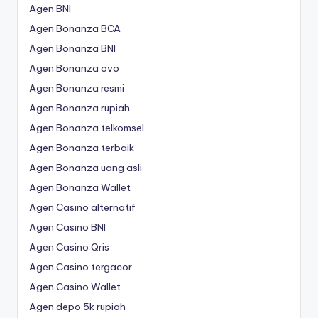
Agen BNI
Agen Bonanza BCA
Agen Bonanza BNI
Agen Bonanza ovo
Agen Bonanza resmi
Agen Bonanza rupiah
Agen Bonanza telkomsel
Agen Bonanza terbaik
Agen Bonanza uang asli
Agen Bonanza Wallet
Agen Casino alternatif
Agen Casino BNI
Agen Casino Qris
Agen Casino tergacor
Agen Casino Wallet
Agen depo 5k rupiah