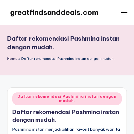
greatfindsanddeals.com
Skip
to
content
Daftar rekomendasi Pashmina instan
dengan mudah.
Home
»
Daftar rekomendasi Pashmina instan dengan mudah.
Posted
Daftar rekomendasi Pashmina instan dengan
mudah.
in
Daftar rekomendasi Pashmina instan
dengan mudah.
Pashmina instan menjadi pilihan favorit banyak wanita