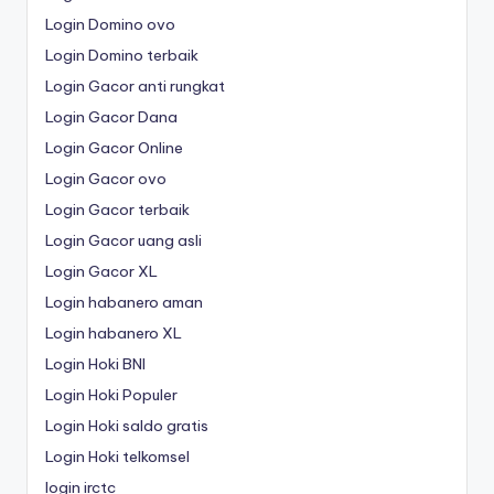
Login Domino ovo
Login Domino terbaik
Login Gacor anti rungkat
Login Gacor Dana
Login Gacor Online
Login Gacor ovo
Login Gacor terbaik
Login Gacor uang asli
Login Gacor XL
Login habanero aman
Login habanero XL
Login Hoki BNI
Login Hoki Populer
Login Hoki saldo gratis
Login Hoki telkomsel
login irctc