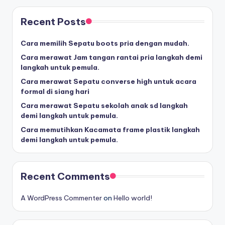
Recent Posts
Cara memilih Sepatu boots pria dengan mudah.
Cara merawat Jam tangan rantai pria langkah demi
langkah untuk pemula.
Cara merawat Sepatu converse high untuk acara
formal di siang hari
Cara merawat Sepatu sekolah anak sd langkah
demi langkah untuk pemula.
Cara memutihkan Kacamata frame plastik langkah
demi langkah untuk pemula.
Recent Comments
A WordPress Commenter
on
Hello world!