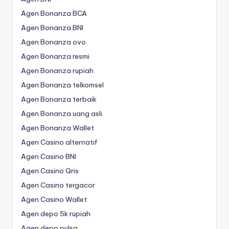
Agen Bonanza BCA
Agen Bonanza BNI
Agen Bonanza ovo
Agen Bonanza resmi
Agen Bonanza rupiah
Agen Bonanza telkomsel
Agen Bonanza terbaik
Agen Bonanza uang asli
Agen Bonanza Wallet
Agen Casino alternatif
Agen Casino BNI
Agen Casino Qris
Agen Casino tergacor
Agen Casino Wallet
Agen depo 5k rupiah
Agen depo pulsa