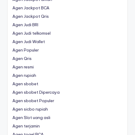
Agen Jackpot BCA
Agen Jackpot Qris
Agen Judi BRI
Agen Judi telkomsel
Agen Judi Wallet
Agen Populer
Agen Qris
Agen resmi
Agen rupiah
Agen sbobet
Agen sbobet Dipercaya
Agen sbobet Populer
Agen sicbo rupiah
Agen Slot uang asli
Agen terjamin
Agen togel BCA