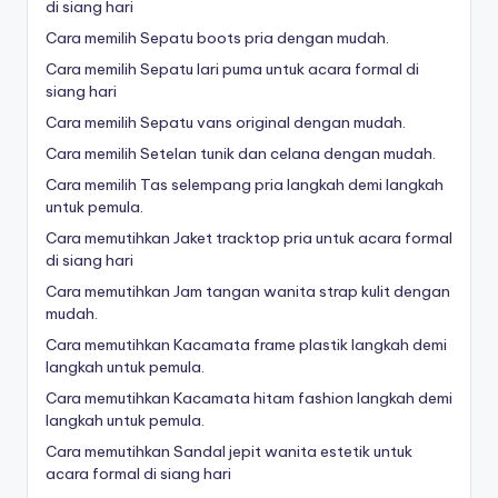
di siang hari
Cara memilih Sepatu boots pria dengan mudah.
Cara memilih Sepatu lari puma untuk acara formal di
siang hari
Cara memilih Sepatu vans original dengan mudah.
Cara memilih Setelan tunik dan celana dengan mudah.
Cara memilih Tas selempang pria langkah demi langkah
untuk pemula.
Cara memutihkan Jaket tracktop pria untuk acara formal
di siang hari
Cara memutihkan Jam tangan wanita strap kulit dengan
mudah.
Cara memutihkan Kacamata frame plastik langkah demi
langkah untuk pemula.
Cara memutihkan Kacamata hitam fashion langkah demi
langkah untuk pemula.
Cara memutihkan Sandal jepit wanita estetik untuk
acara formal di siang hari