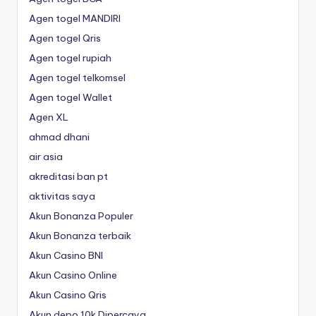
Agen togel MANDIRI
Agen togel Qris
Agen togel rupiah
Agen togel telkomsel
Agen togel Wallet
Agen XL
ahmad dhani
air asia
akreditasi ban pt
aktivitas saya
Akun Bonanza Populer
Akun Bonanza terbaik
Akun Casino BNI
Akun Casino Online
Akun Casino Qris
Akun depo 10k Dipercaya