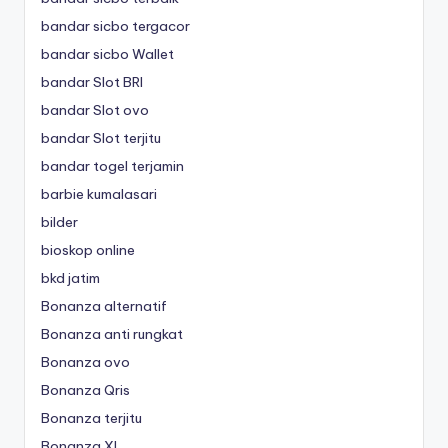
bandar sicbo tergacor
bandar sicbo Wallet
bandar Slot BRI
bandar Slot ovo
bandar Slot terjitu
bandar togel terjamin
barbie kumalasari
bilder
bioskop online
bkd jatim
Bonanza alternatif
Bonanza anti rungkat
Bonanza ovo
Bonanza Qris
Bonanza terjitu
Bonanza XL