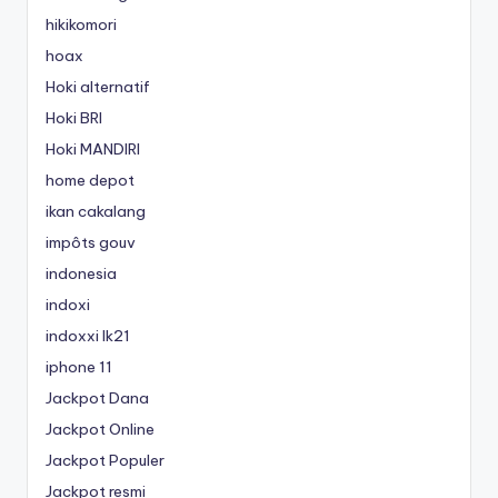
hikikomori
hoax
Hoki alternatif
Hoki BRI
Hoki MANDIRI
home depot
ikan cakalang
impôts gouv
indonesia
indoxi
indoxxi lk21
iphone 11
Jackpot Dana
Jackpot Online
Jackpot Populer
Jackpot resmi