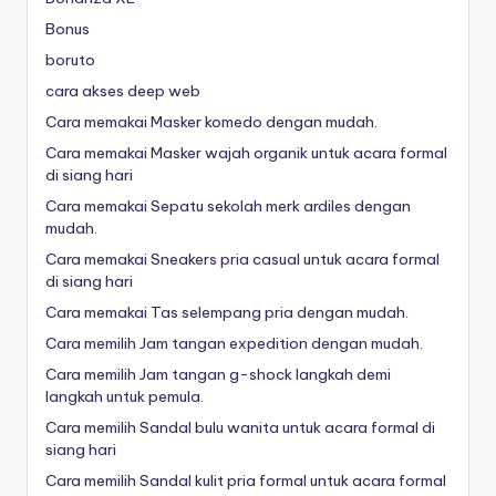
Bonus
boruto
cara akses deep web
Cara memakai Masker komedo dengan mudah.
Cara memakai Masker wajah organik untuk acara formal
di siang hari
Cara memakai Sepatu sekolah merk ardiles dengan
mudah.
Cara memakai Sneakers pria casual untuk acara formal
di siang hari
Cara memakai Tas selempang pria dengan mudah.
Cara memilih Jam tangan expedition dengan mudah.
Cara memilih Jam tangan g-shock langkah demi
langkah untuk pemula.
Cara memilih Sandal bulu wanita untuk acara formal di
siang hari
Cara memilih Sandal kulit pria formal untuk acara formal