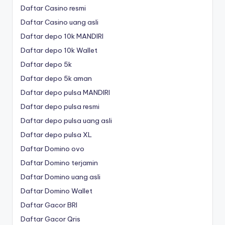
Daftar Casino resmi
Daftar Casino uang asli
Daftar depo 10k MANDIRI
Daftar depo 10k Wallet
Daftar depo 5k
Daftar depo 5k aman
Daftar depo pulsa MANDIRI
Daftar depo pulsa resmi
Daftar depo pulsa uang asli
Daftar depo pulsa XL
Daftar Domino ovo
Daftar Domino terjamin
Daftar Domino uang asli
Daftar Domino Wallet
Daftar Gacor BRI
Daftar Gacor Qris