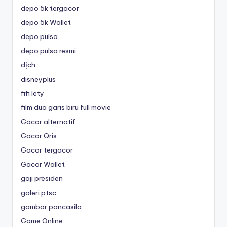
depo 5k tergacor
depo 5k Wallet
depo pulsa
depo pulsa resmi
dịch
disneyplus
fifi lety
film dua garis biru full movie
Gacor alternatif
Gacor Qris
Gacor tergacor
Gacor Wallet
gaji presiden
galeri ptsc
gambar pancasila
Game Online