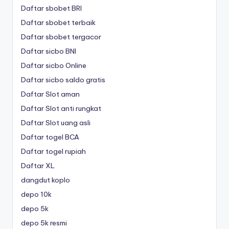
Daftar sbobet BRI
Daftar sbobet terbaik
Daftar sbobet tergacor
Daftar sicbo BNI
Daftar sicbo Online
Daftar sicbo saldo gratis
Daftar Slot aman
Daftar Slot anti rungkat
Daftar Slot uang asli
Daftar togel BCA
Daftar togel rupiah
Daftar XL
dangdut koplo
depo 10k
depo 5k
depo 5k resmi