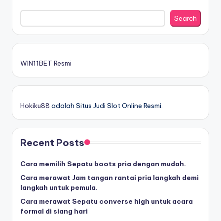
Search
WIN11BET Resmi
Hokiku88
adalah Situs Judi Slot Online Resmi.
Recent Posts
Cara memilih Sepatu boots pria dengan mudah.
Cara merawat Jam tangan rantai pria langkah demi
langkah untuk pemula.
Cara merawat Sepatu converse high untuk acara
formal di siang hari