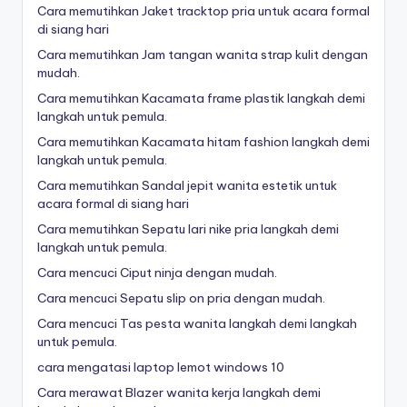
Cara memutihkan Jaket tracktop pria untuk acara formal
di siang hari
Cara memutihkan Jam tangan wanita strap kulit dengan
mudah.
Cara memutihkan Kacamata frame plastik langkah demi
langkah untuk pemula.
Cara memutihkan Kacamata hitam fashion langkah demi
langkah untuk pemula.
Cara memutihkan Sandal jepit wanita estetik untuk
acara formal di siang hari
Cara memutihkan Sepatu lari nike pria langkah demi
langkah untuk pemula.
Cara mencuci Ciput ninja dengan mudah.
Cara mencuci Sepatu slip on pria dengan mudah.
Cara mencuci Tas pesta wanita langkah demi langkah
untuk pemula.
cara mengatasi laptop lemot windows 10
Cara merawat Blazer wanita kerja langkah demi