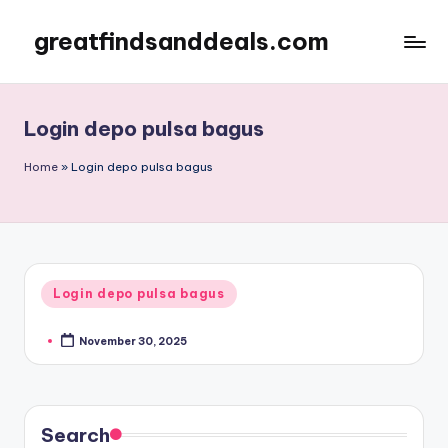
greatfindsanddeals.com
Skip
to
content
Login depo pulsa bagus
Home
»
Login depo pulsa bagus
Posted
Login depo pulsa bagus
in
November 30, 2025
Posted
by
Search