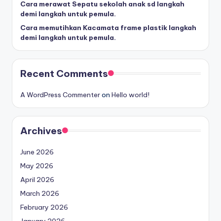
Cara merawat Sepatu sekolah anak sd langkah
demi langkah untuk pemula.
Cara memutihkan Kacamata frame plastik langkah
demi langkah untuk pemula.
Recent Comments
A WordPress Commenter
on
Hello world!
Archives
June 2026
May 2026
April 2026
March 2026
February 2026
January 2026