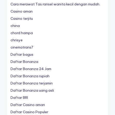
Cara merawat Tas ransel wanita kecil dengan mudah.
Casino aman
Casino terjitu
china
chord hampa
chrisye
cinematrans7
Daftar bagus
Daftar Bonanza
Daftar Bonanza 24 Jam
Daftar Bonanza rupiah
Daftar Bonanza terjamin
Daftar Bonanza uang asli
Daftar BRI
Daftar Casino aman
Daftar Casino Populer