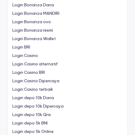
Login Bonanza Dana
Login Bonanza MANDIRI
Login Bonanza ovo
Login Bonanza resmi
Login Bonanza Wallet
Login BRI
Login Casino
Login Casino alternatif
Login Casino BRI
Login Casino Dipercaya
Login Casino terbaik
Login depo 10k Dana
Login depo 10k Dipercaya
Login depo 10k Qris
Login depo 5k BNI
Login depo 5k Online