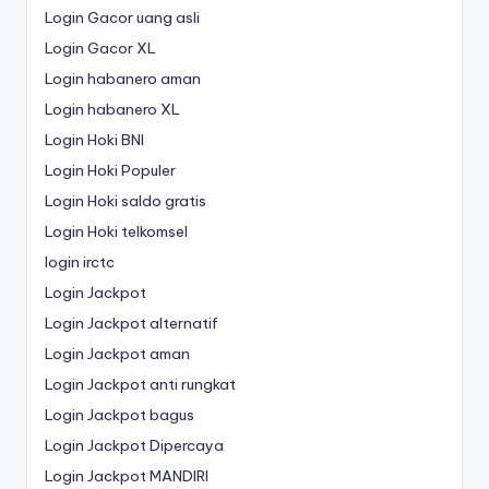
Login Gacor uang asli
Login Gacor XL
Login habanero aman
Login habanero XL
Login Hoki BNI
Login Hoki Populer
Login Hoki saldo gratis
Login Hoki telkomsel
login irctc
Login Jackpot
Login Jackpot alternatif
Login Jackpot aman
Login Jackpot anti rungkat
Login Jackpot bagus
Login Jackpot Dipercaya
Login Jackpot MANDIRI