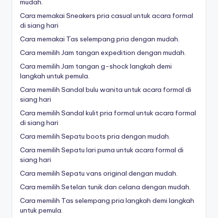
mudah.
Cara memakai Sneakers pria casual untuk acara formal
di siang hari
Cara memakai Tas selempang pria dengan mudah.
Cara memilih Jam tangan expedition dengan mudah.
Cara memilih Jam tangan g-shock langkah demi
langkah untuk pemula.
Cara memilih Sandal bulu wanita untuk acara formal di
siang hari
Cara memilih Sandal kulit pria formal untuk acara formal
di siang hari
Cara memilih Sepatu boots pria dengan mudah.
Cara memilih Sepatu lari puma untuk acara formal di
siang hari
Cara memilih Sepatu vans original dengan mudah.
Cara memilih Setelan tunik dan celana dengan mudah.
Cara memilih Tas selempang pria langkah demi langkah
untuk pemula.