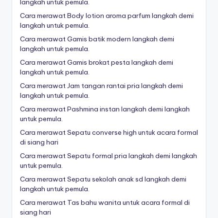
langkah untuk pemula.
Cara merawat Body lotion aroma parfum langkah demi
langkah untuk pemula.
Cara merawat Gamis batik modern langkah demi
langkah untuk pemula.
Cara merawat Gamis brokat pesta langkah demi
langkah untuk pemula.
Cara merawat Jam tangan rantai pria langkah demi
langkah untuk pemula.
Cara merawat Pashmina instan langkah demi langkah
untuk pemula.
Cara merawat Sepatu converse high untuk acara formal
di siang hari
Cara merawat Sepatu formal pria langkah demi langkah
untuk pemula.
Cara merawat Sepatu sekolah anak sd langkah demi
langkah untuk pemula.
Cara merawat Tas bahu wanita untuk acara formal di
siang hari