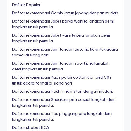
Daftar Populer
Daftar rekomendasi Gamis katun jepang dengan mudah.
Daftar rekomendasi Jaket parka wanita langkah demi
langkah untuk pemula.
Daftar rekomendasi Jaket varsity pria langkah demi
langkah untuk pemula.
Daftar rekomendasi Jam tangan automatic untuk acara
formal di siang hari
Daftar rekomendasi Jam tangan sport pria langkah
demi langkah untuk pemula.
Daftar rekomendasi Kaos polos cotton combed 30s
untuk acara formal di siang hari
Daftar rekomendasi Pashmina instan dengan mudah.
Daftar rekomendasi Sneakers pria casual langkah demi
langkah untuk pemula.
Daftar rekomendasi Tas pinggang pria langkah demi
langkah untuk pemula.
Daftar sbobet BCA