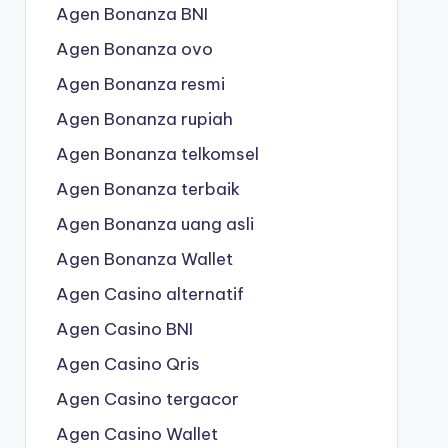
Agen Bonanza BNI
Agen Bonanza ovo
Agen Bonanza resmi
Agen Bonanza rupiah
Agen Bonanza telkomsel
Agen Bonanza terbaik
Agen Bonanza uang asli
Agen Bonanza Wallet
Agen Casino alternatif
Agen Casino BNI
Agen Casino Qris
Agen Casino tergacor
Agen Casino Wallet