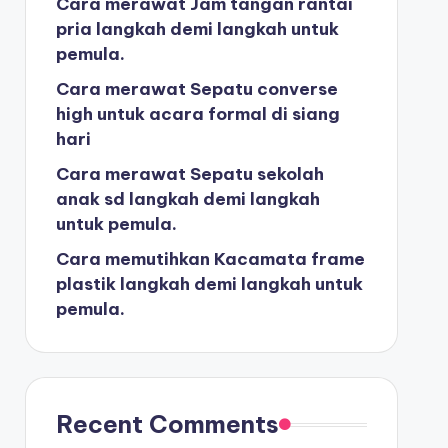
Cara merawat Jam tangan rantai
pria langkah demi langkah untuk
pemula.
Cara merawat Sepatu converse
high untuk acara formal di siang
hari
Cara merawat Sepatu sekolah
anak sd langkah demi langkah
untuk pemula.
Cara memutihkan Kacamata frame
plastik langkah demi langkah untuk
pemula.
Recent Comments