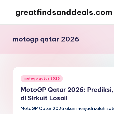
greatfindsanddeals.com
Skip
to
content
motogp qatar 2026
Posted
motogp qatar 2026
in
MotoGP Qatar 2026: Prediksi, 
di Sirkuit Losail
MotoGP Qatar 2026 akan menjadi salah satu