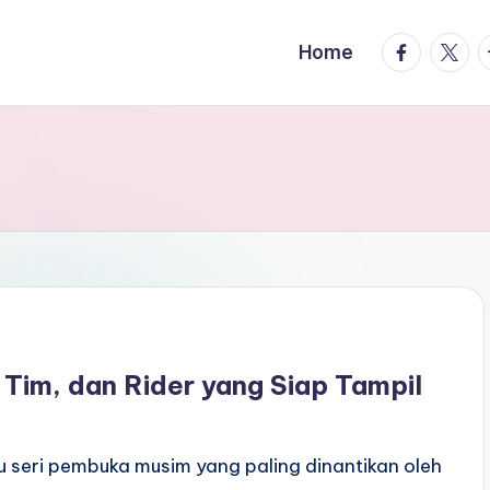
facebook.
twitte
t
Home
Tim, dan Rider yang Siap Tampil
 seri pembuka musim yang paling dinantikan oleh