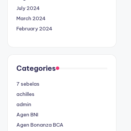
July 2024
March 2024
February 2024
Categories
7 sebelas
achilles
admin
Agen BNI
Agen Bonanza BCA