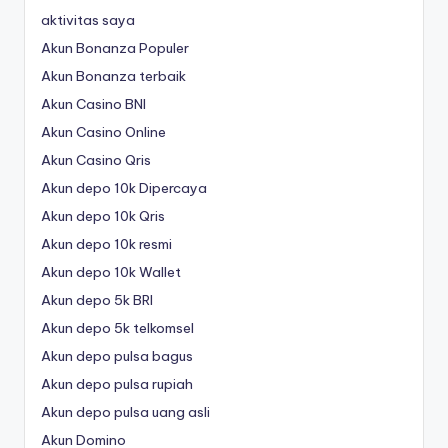
aktivitas saya
Akun Bonanza Populer
Akun Bonanza terbaik
Akun Casino BNI
Akun Casino Online
Akun Casino Qris
Akun depo 10k Dipercaya
Akun depo 10k Qris
Akun depo 10k resmi
Akun depo 10k Wallet
Akun depo 5k BRI
Akun depo 5k telkomsel
Akun depo pulsa bagus
Akun depo pulsa rupiah
Akun depo pulsa uang asli
Akun Domino