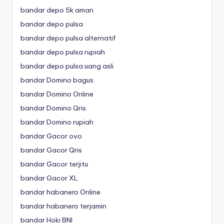
bandar depo 5k aman
bandar depo pulsa
bandar depo pulsa alternatif
bandar depo pulsa rupiah
bandar depo pulsa uang asli
bandar Domino bagus
bandar Domino Online
bandar Domino Qris
bandar Domino rupiah
bandar Gacor ovo
bandar Gacor Qris
bandar Gacor terjitu
bandar Gacor XL
bandar habanero Online
bandar habanero terjamin
bandar Hoki BNI