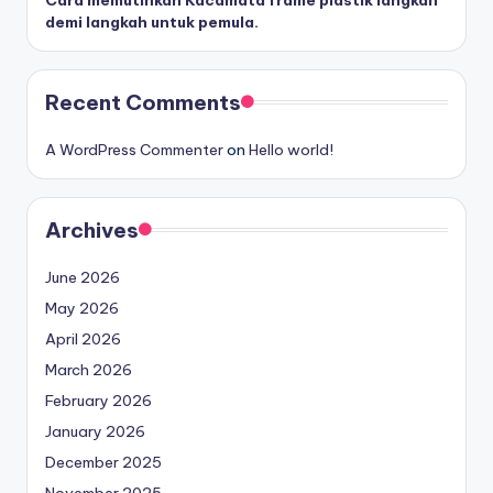
Cara memutihkan Kacamata frame plastik langkah
demi langkah untuk pemula.
Recent Comments
A WordPress Commenter
on
Hello world!
Archives
June 2026
May 2026
April 2026
March 2026
February 2026
January 2026
December 2025