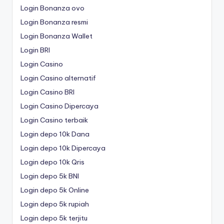
Login Bonanza ovo
Login Bonanza resmi
Login Bonanza Wallet
Login BRI
Login Casino
Login Casino alternatif
Login Casino BRI
Login Casino Dipercaya
Login Casino terbaik
Login depo 10k Dana
Login depo 10k Dipercaya
Login depo 10k Qris
Login depo 5k BNI
Login depo 5k Online
Login depo 5k rupiah
Login depo 5k terjitu