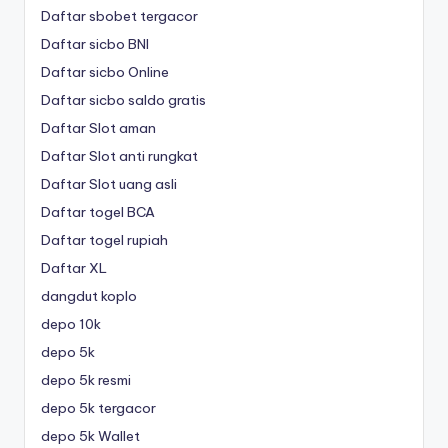
Daftar sbobet tergacor
Daftar sicbo BNI
Daftar sicbo Online
Daftar sicbo saldo gratis
Daftar Slot aman
Daftar Slot anti rungkat
Daftar Slot uang asli
Daftar togel BCA
Daftar togel rupiah
Daftar XL
dangdut koplo
depo 10k
depo 5k
depo 5k resmi
depo 5k tergacor
depo 5k Wallet