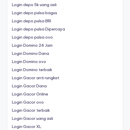
Login depo 5k uang asli
Login depo pulsa bagus
Login depo pulsa BRI
Login depo pulsa Dipercaya
Login depo pulsa ovo
Login Domino 24 Jam
Login Domino Dana
Login Domino ovo
Login Domino terbaik
Login Gacor anti rungkat
Login Gacor Dana
Login Gacor Online
Login Gacor ovo
Login Gacor terbaik
Login Gacor uang asli
Login Gacor XL