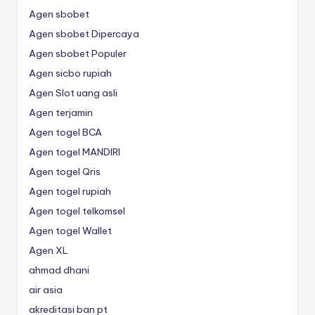
Agen sbobet
Agen sbobet Dipercaya
Agen sbobet Populer
Agen sicbo rupiah
Agen Slot uang asli
Agen terjamin
Agen togel BCA
Agen togel MANDIRI
Agen togel Qris
Agen togel rupiah
Agen togel telkomsel
Agen togel Wallet
Agen XL
ahmad dhani
air asia
akreditasi ban pt