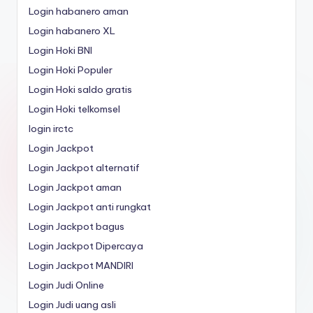
Login habanero aman
Login habanero XL
Login Hoki BNI
Login Hoki Populer
Login Hoki saldo gratis
Login Hoki telkomsel
login irctc
Login Jackpot
Login Jackpot alternatif
Login Jackpot aman
Login Jackpot anti rungkat
Login Jackpot bagus
Login Jackpot Dipercaya
Login Jackpot MANDIRI
Login Judi Online
Login Judi uang asli