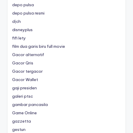
depo pulsa
depo pulsa resmi
dịch
disneyplus
fifi lety
film dua garis biru full movie
Gacor alternatif
Gacor Qris
Gacor tergacor
Gacor Wallet
gaji presiden
galeri ptsc
gambar pancasila
Game Online
gazzetta
gestun