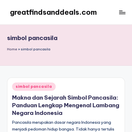
greatfindsanddeals.com
Skip
to
content
simbol pancasila
Home
»
simbol pancasila
Posted
simbol pancasila
in
Makna dan Sejarah Simbol Pancasila:
Panduan Lengkap Mengenal Lambang
Negara Indonesia
Pancasila merupakan dasar negara Indonesia yang
menjadi pedoman hidup bangsa. Tidak hanya tertulis