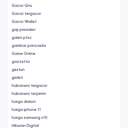
Gacor Qris
Gacor tergacor
Gacor Wallet
gaji presiden
galeri ptsc
gambar pancasila
Game Online
gazzetta
gestun
gimkit
habanero tergacor
habanero terjamin
harga diskon
harga iphone 11
harga samsung s10
Hiburan Digital