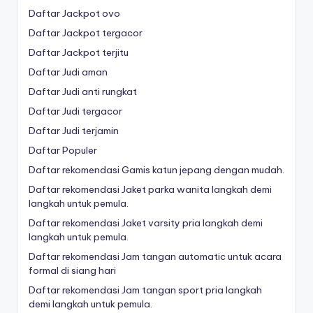
Daftar Jackpot ovo
Daftar Jackpot tergacor
Daftar Jackpot terjitu
Daftar Judi aman
Daftar Judi anti rungkat
Daftar Judi tergacor
Daftar Judi terjamin
Daftar Populer
Daftar rekomendasi Gamis katun jepang dengan mudah.
Daftar rekomendasi Jaket parka wanita langkah demi
langkah untuk pemula.
Daftar rekomendasi Jaket varsity pria langkah demi
langkah untuk pemula.
Daftar rekomendasi Jam tangan automatic untuk acara
formal di siang hari
Daftar rekomendasi Jam tangan sport pria langkah
demi langkah untuk pemula.