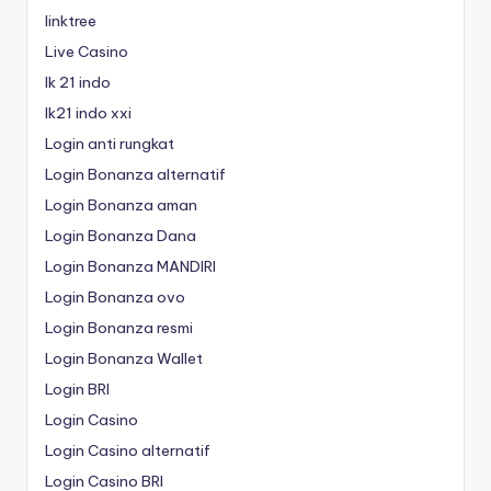
linktree
Live Casino
lk 21 indo
lk21 indo xxi
Login anti rungkat
Login Bonanza alternatif
Login Bonanza aman
Login Bonanza Dana
Login Bonanza MANDIRI
Login Bonanza ovo
Login Bonanza resmi
Login Bonanza Wallet
Login BRI
Login Casino
Login Casino alternatif
Login Casino BRI