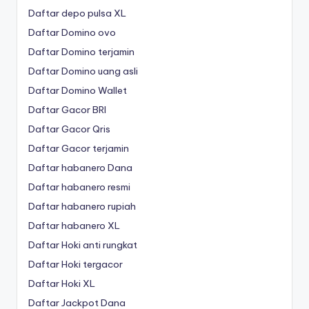
Daftar depo pulsa XL
Daftar Domino ovo
Daftar Domino terjamin
Daftar Domino uang asli
Daftar Domino Wallet
Daftar Gacor BRI
Daftar Gacor Qris
Daftar Gacor terjamin
Daftar habanero Dana
Daftar habanero resmi
Daftar habanero rupiah
Daftar habanero XL
Daftar Hoki anti rungkat
Daftar Hoki tergacor
Daftar Hoki XL
Daftar Jackpot Dana