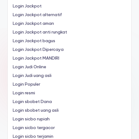
Login Jackpot
Login Jackpot alternatif
Login Jackpot aman
Login Jackpot anti rungkat
Login Jackpot bagus
Login Jackpot Dipercaya
Login Jackpot MANDIRI
Login Judi Online
Login Judi uang asli
Login Populer
Login resmi
Login sbobet Dana
Login sbobet uang asli
Login sicbo rupiah
Login sicbo tergacor
Login sicbo terjamin