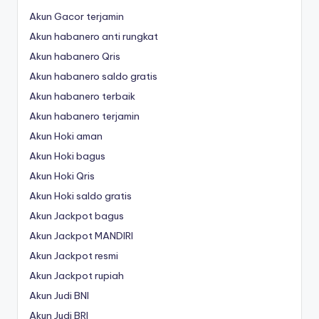
Akun Gacor terjamin
Akun habanero anti rungkat
Akun habanero Qris
Akun habanero saldo gratis
Akun habanero terbaik
Akun habanero terjamin
Akun Hoki aman
Akun Hoki bagus
Akun Hoki Qris
Akun Hoki saldo gratis
Akun Jackpot bagus
Akun Jackpot MANDIRI
Akun Jackpot resmi
Akun Jackpot rupiah
Akun Judi BNI
Akun Judi BRI