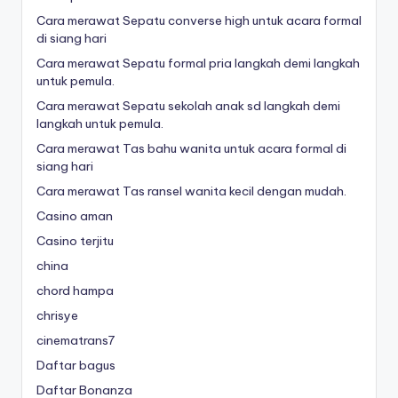
Cara merawat Sepatu converse high untuk acara formal
di siang hari
Cara merawat Sepatu formal pria langkah demi langkah
untuk pemula.
Cara merawat Sepatu sekolah anak sd langkah demi
langkah untuk pemula.
Cara merawat Tas bahu wanita untuk acara formal di
siang hari
Cara merawat Tas ransel wanita kecil dengan mudah.
Casino aman
Casino terjitu
china
chord hampa
chrisye
cinematrans7
Daftar bagus
Daftar Bonanza