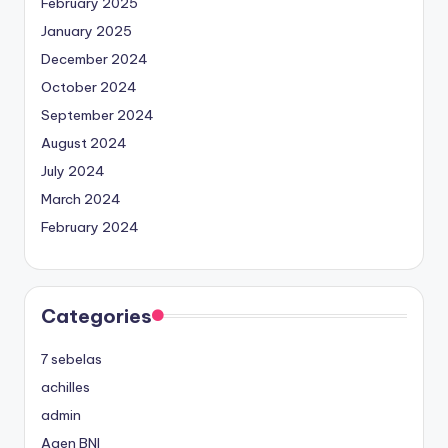
February 2025
January 2025
December 2024
October 2024
September 2024
August 2024
July 2024
March 2024
February 2024
Categories
7 sebelas
achilles
admin
Agen BNI