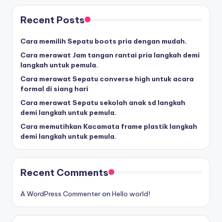
Recent Posts
Cara memilih Sepatu boots pria dengan mudah.
Cara merawat Jam tangan rantai pria langkah demi
langkah untuk pemula.
Cara merawat Sepatu converse high untuk acara
formal di siang hari
Cara merawat Sepatu sekolah anak sd langkah
demi langkah untuk pemula.
Cara memutihkan Kacamata frame plastik langkah
demi langkah untuk pemula.
Recent Comments
A WordPress Commenter
on
Hello world!