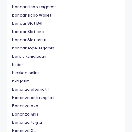
bandar sicbo tergacor
bandar sicbo Wallet
bandar Slot BRI
bandar Slot ovo
bandar Slot terjitu
bandar togel terjamin
barbie kumalasari
bilder
bioskop online
bkd jatim
Bonanza alternatif
Bonanza anti rungkat
Bonanza ovo
Bonanza Qris
Bonanza terjitu
Bonanza XL