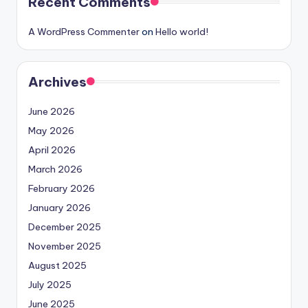
Recent Comments
A WordPress Commenter
on
Hello world!
Archives
June 2026
May 2026
April 2026
March 2026
February 2026
January 2026
December 2025
November 2025
August 2025
July 2025
June 2025