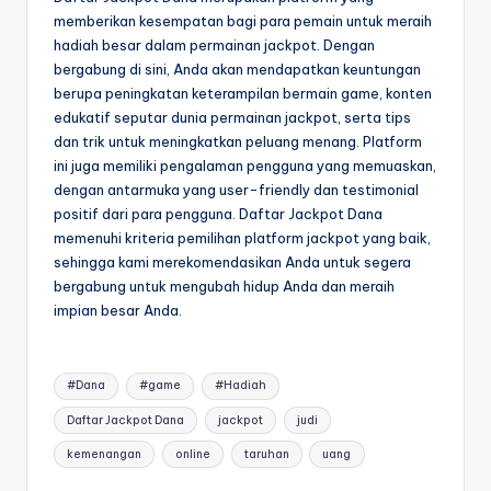
memberikan kesempatan bagi para pemain untuk meraih
hadiah besar dalam permainan jackpot. Dengan
bergabung di sini, Anda akan mendapatkan keuntungan
berupa peningkatan keterampilan bermain game, konten
edukatif seputar dunia permainan jackpot, serta tips
dan trik untuk meningkatkan peluang menang. Platform
ini juga memiliki pengalaman pengguna yang memuaskan,
dengan antarmuka yang user-friendly dan testimonial
positif dari para pengguna. Daftar Jackpot Dana
memenuhi kriteria pemilihan platform jackpot yang baik,
sehingga kami merekomendasikan Anda untuk segera
bergabung untuk mengubah hidup Anda dan meraih
impian besar Anda.
Tags:
#Dana
#game
#Hadiah
Daftar Jackpot Dana
jackpot
judi
kemenangan
online
taruhan
uang