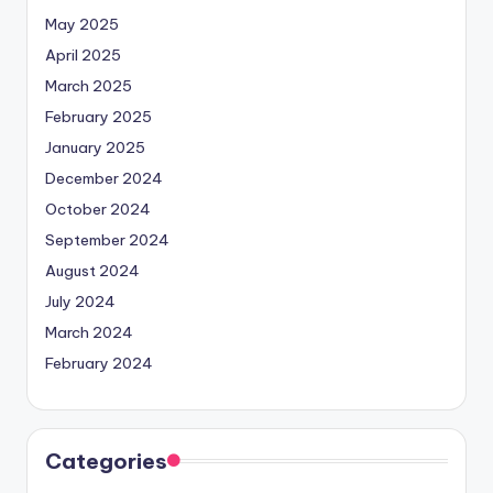
May 2025
April 2025
March 2025
February 2025
January 2025
December 2024
October 2024
September 2024
August 2024
July 2024
March 2024
February 2024
Categories