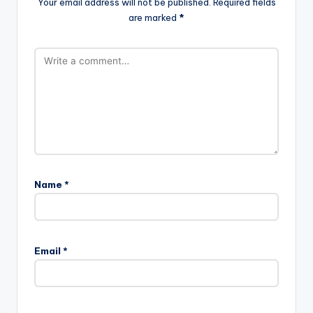
Your email address will not be published.
Required fields
are marked
*
Name
*
Email
*