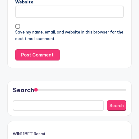
Website
Save my name, email, and website in this browser for the
next time I comment.
Search
Search
WIN11BET Resmi