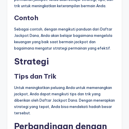
trik untuk meningkatkan keterampilan bermain Anda.
Contoh
Sebagai contoh, dengan mengikuti panduan dari Daftar
Jackpot Dana, Anda akan belajar bagaimana mengelola
keuangan yang baik saat bermain jackpot dan
bagaimana mengatur strategi permainan yang efektif.
Strategi
Tips dan Trik
Untuk meningkatkan peluang Anda untuk memenangkan
jackpot, Anda dapat mengikuti tips dan trik yang
diberikan oleh Daftar Jackpot Dana. Dengan menerapkan
strategi yang tepat, Anda bisa mendekati hadiah besar
tersebut.
Perbandingan dengan