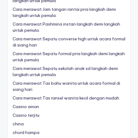
langkah untuk pemula.
Cara merawat Jam tangan rantai pria langkah demi
langkah untuk pemula.
Cara merawat Pashmina instan langkah demi langkah
untuk pemula.
Cara merawat Sepatu converse high untuk acara formal
di siang hari
Cara merawat Sepatu formal pria langkah demi langkah
untuk pemula.
Cara merawat Sepatu sekolah anak sd langkah demi
langkah untuk pemula.
Cara merawat Tas bahu wanita untuk acara formal di
siang hari
Cara merawat Tas ransel wanita kecil dengan mudah.
Casino aman
Casino terjitu
china
chord hampa