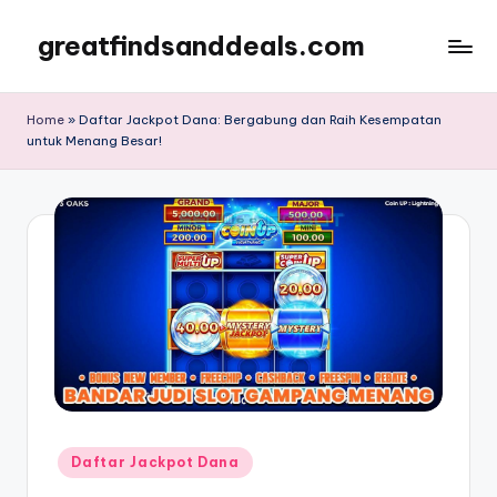
greatfindsanddeals.com
Skip
to
content
Home
»
Daftar Jackpot Dana: Bergabung dan Raih Kesempatan
untuk Menang Besar!
Posted
Daftar Jackpot Dana
in