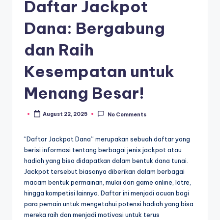
Daftar Jackpot
Dana: Bergabung
dan Raih
Kesempatan untuk
Menang Besar!
August 22, 2025
No Comments
Posted
by
“Daftar Jackpot Dana” merupakan sebuah daftar yang
berisi informasi tentang berbagai jenis jackpot atau
hadiah yang bisa didapatkan dalam bentuk dana tunai.
Jackpot tersebut biasanya diberikan dalam berbagai
macam bentuk permainan, mulai dari game online, lotre,
hingga kompetisi lainnya. Daftar ini menjadi acuan bagi
para pemain untuk mengetahui potensi hadiah yang bisa
mereka raih dan menjadi motivasi untuk terus