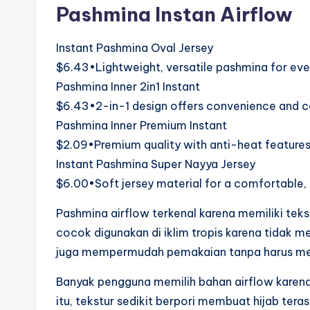
Pashmina Instan Airflow
Instant Pashmina Oval Jersey
$6.43•Lightweight, versatile pashmina for ev
Pashmina Inner 2in1 Instant
$6.43•2-in-1 design offers convenience and 
Pashmina Inner Premium Instant
$2.09•Premium quality with anti-heat features 
Instant Pashmina Super Nayya Jersey
$6.00•Soft jersey material for a comfortable, s
Pashmina airflow terkenal karena memiliki tekstu
cocok digunakan di iklim tropis karena tidak m
juga mempermudah pemakaian tanpa harus me
Banyak pengguna memilih bahan airflow karena
itu, tekstur sedikit berpori membuat hijab tera