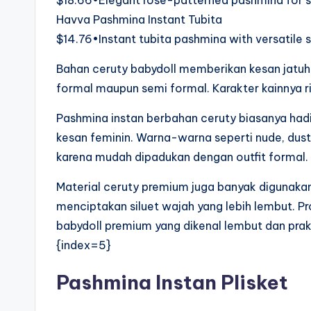
$18.66•Elegant rose-patterned pashmina for s
Havva Pashmina Instant Tubita
$14.76•Instant tubita pashmina with versatile s
Bahan ceruty babydoll memberikan kesan jatuh
formal maupun semi formal. Karakter kainnya r
Pashmina instan berbahan ceruty biasanya hadi
kesan feminin. Warna-warna seperti nude, dust
karena mudah dipadukan dengan outfit formal.
Material ceruty premium juga banyak digunak
menciptakan siluet wajah yang lebih lembut. P
babydoll premium yang dikenal lembut dan prak
{index=5}
Pashmina Instan Plisket