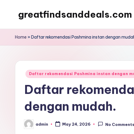
greatfindsanddeals.com
Skip
to
content
Home
»
Daftar rekomendasi Pashmina instan dengan muda
Posted
Daftar rekomendasi Pashmina instan dengan m
in
Daftar rekomenda
dengan mudah.
admin
May 24, 2026
No Comment
Posted
by