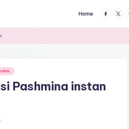
facebook.
twitte
t
Home
h.
udah.
si Pashmina instan
s