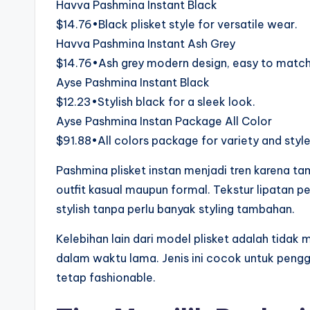
Havva Pashmina Instant Black
$14.76•Black plisket style for versatile wear.
Havva Pashmina Instant Ash Grey
$14.76•Ash grey modern design, easy to match
Ayse Pashmina Instant Black
$12.23•Stylish black for a sleek look.
Ayse Pashmina Instan Package All Color
$91.88•All colors package for variety and style
Pashmina plisket instan menjadi tren karena 
outfit kasual maupun formal. Tekstur lipatan p
stylish tanpa perlu banyak styling tambahan.
Kelebihan lain dari model plisket adalah tidak 
dalam waktu lama. Jenis ini cocok untuk peng
tetap fashionable.