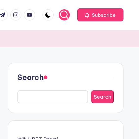
com
r.com
.me
instagram.com
youtube.com
Subscribe
Search
Search