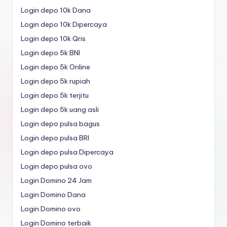
Login depo 10k Dana
Login depo 10k Dipercaya
Login depo 10k Qris
Login depo 5k BNI
Login depo 5k Online
Login depo 5k rupiah
Login depo 5k terjitu
Login depo 5k uang asli
Login depo pulsa bagus
Login depo pulsa BRI
Login depo pulsa Dipercaya
Login depo pulsa ovo
Login Domino 24 Jam
Login Domino Dana
Login Domino ovo
Login Domino terbaik