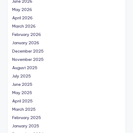
June 2026
May 2026
April 2026
March 2026
February 2026
January 2026
December 2025
November 2025
August 2025
July 2025
June 2025
May 2025
April 2025
March 2025
February 2025
January 2025