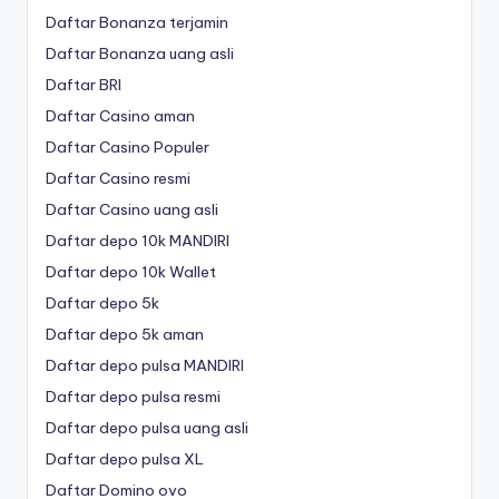
Daftar Bonanza terjamin
Daftar Bonanza uang asli
Daftar BRI
Daftar Casino aman
Daftar Casino Populer
Daftar Casino resmi
Daftar Casino uang asli
Daftar depo 10k MANDIRI
Daftar depo 10k Wallet
Daftar depo 5k
Daftar depo 5k aman
Daftar depo pulsa MANDIRI
Daftar depo pulsa resmi
Daftar depo pulsa uang asli
Daftar depo pulsa XL
Daftar Domino ovo