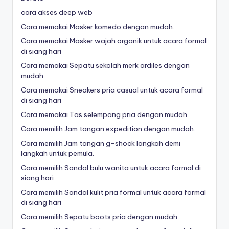
cara akses deep web
Cara memakai Masker komedo dengan mudah.
Cara memakai Masker wajah organik untuk acara formal
di siang hari
Cara memakai Sepatu sekolah merk ardiles dengan
mudah.
Cara memakai Sneakers pria casual untuk acara formal
di siang hari
Cara memakai Tas selempang pria dengan mudah.
Cara memilih Jam tangan expedition dengan mudah.
Cara memilih Jam tangan g-shock langkah demi
langkah untuk pemula.
Cara memilih Sandal bulu wanita untuk acara formal di
siang hari
Cara memilih Sandal kulit pria formal untuk acara formal
di siang hari
Cara memilih Sepatu boots pria dengan mudah.