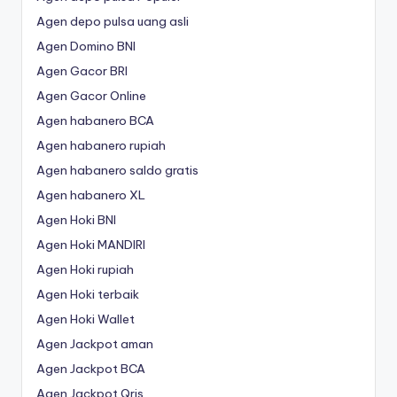
Agen depo pulsa uang asli
Agen Domino BNI
Agen Gacor BRI
Agen Gacor Online
Agen habanero BCA
Agen habanero rupiah
Agen habanero saldo gratis
Agen habanero XL
Agen Hoki BNI
Agen Hoki MANDIRI
Agen Hoki rupiah
Agen Hoki terbaik
Agen Hoki Wallet
Agen Jackpot aman
Agen Jackpot BCA
Agen Jackpot Qris