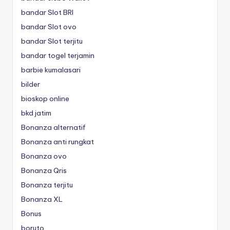
bandar Slot BRI
bandar Slot ovo
bandar Slot terjitu
bandar togel terjamin
barbie kumalasari
bilder
bioskop online
bkd jatim
Bonanza alternatif
Bonanza anti rungkat
Bonanza ovo
Bonanza Qris
Bonanza terjitu
Bonanza XL
Bonus
boruto