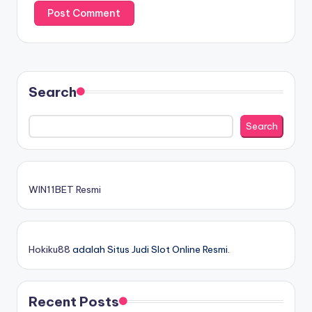
Search
Search
WIN11BET Resmi
Hokiku88
adalah Situs Judi Slot Online Resmi.
Recent Posts