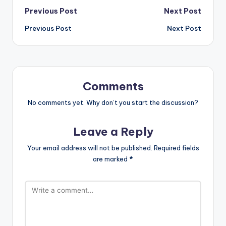
Post
Previous Post
Next Post
Previous Post
Next Post
navigation
Comments
No comments yet. Why don’t you start the discussion?
Leave a Reply
Your email address will not be published.
Required fields
are marked
*