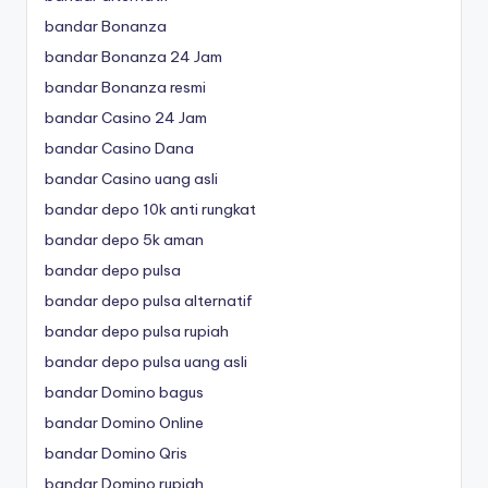
bandar Bonanza
bandar Bonanza 24 Jam
bandar Bonanza resmi
bandar Casino 24 Jam
bandar Casino Dana
bandar Casino uang asli
bandar depo 10k anti rungkat
bandar depo 5k aman
bandar depo pulsa
bandar depo pulsa alternatif
bandar depo pulsa rupiah
bandar depo pulsa uang asli
bandar Domino bagus
bandar Domino Online
bandar Domino Qris
bandar Domino rupiah