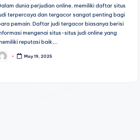
Dalam dunia perjudian online, memiliki daftar situs
judi terpercaya dan tergacor sangat penting bagi
para pemain. Daftar judi tergacor biasanya berisi
informasi mengenai situs-situs judi online yang
memiliki reputasi baik,…
May 19, 2025
osted
y