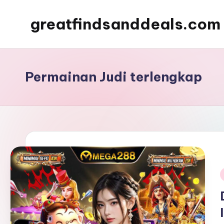
greatfindsanddeals.com
Skip
to
content
Permainan Judi terlengkap
i