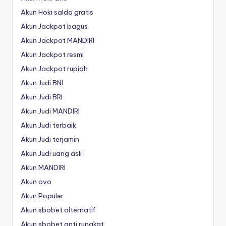
Akun Hoki saldo gratis
Akun Jackpot bagus
Akun Jackpot MANDIRI
Akun Jackpot resmi
Akun Jackpot rupiah
Akun Judi BNI
Akun Judi BRI
Akun Judi MANDIRI
Akun Judi terbaik
Akun Judi terjamin
Akun Judi uang asli
Akun MANDIRI
Akun ovo
Akun Populer
Akun sbobet alternatif
Akun sbobet anti rungkat