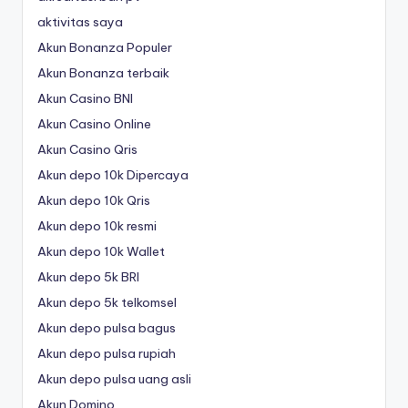
aktivitas saya
Akun Bonanza Populer
Akun Bonanza terbaik
Akun Casino BNI
Akun Casino Online
Akun Casino Qris
Akun depo 10k Dipercaya
Akun depo 10k Qris
Akun depo 10k resmi
Akun depo 10k Wallet
Akun depo 5k BRI
Akun depo 5k telkomsel
Akun depo pulsa bagus
Akun depo pulsa rupiah
Akun depo pulsa uang asli
Akun Domino