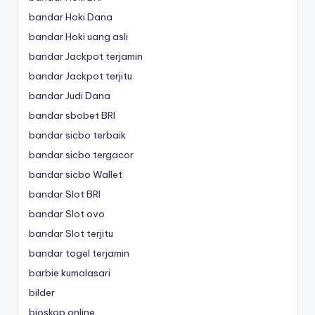
bandar Hoki Dana
bandar Hoki uang asli
bandar Jackpot terjamin
bandar Jackpot terjitu
bandar Judi Dana
bandar sbobet BRI
bandar sicbo terbaik
bandar sicbo tergacor
bandar sicbo Wallet
bandar Slot BRI
bandar Slot ovo
bandar Slot terjitu
bandar togel terjamin
barbie kumalasari
bilder
bioskop online