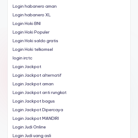
Login habanero aman
Login habanero XL
Login Hoki BNI
Login Hoki Populer
Login Hoki saldo gratis
Login Hoki telkomsel
login irctc
Login Jackpot
Login Jackpot alternatif
Login Jackpot aman
Login Jackpot anti rungkat
Login Jackpot bagus
Login Jackpot Dipercaya
Login Jackpot MANDIRI
Login Judi Online
Login Judi uang asli