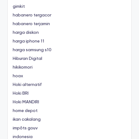
gimkit
habanero tergacor
habanero terjamin
harga diskon
harga iphone 11
harga samsung s10
Hiburan Digital
hikikomori
hoax
Hoki alternatif
Hoki BRI
Hoki MANDIRI
home depot
ikan cakalang
impôts gouv
indonesia