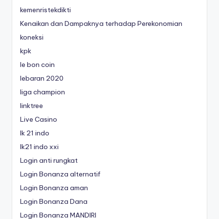
kemenristekdikti
Kenaikan dan Dampaknya terhadap Perekonomian
koneksi
kpk
le bon coin
lebaran 2020
liga champion
linktree
Live Casino
lk 21 indo
lk21 indo xxi
Login anti rungkat
Login Bonanza alternatif
Login Bonanza aman
Login Bonanza Dana
Login Bonanza MANDIRI