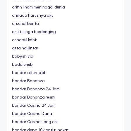
arifin ilham meninggal dunia
armada harusnya aku
arsenal berita
arti telinga berdenging
ashabul kahfi
atta halilintar
babyshivid
baddiehub
bandar alternatif
bandar Bonanza
bandar Bonanza 24 Jam
bandar Bonanza resmi
bandar Casino 24 Jam
bandar Casino Dana
bandar Casino uang asli
bandar depo 10k anti rungkat