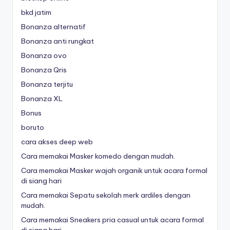
bkd jatim
Bonanza alternatif
Bonanza anti rungkat
Bonanza ovo
Bonanza Qris
Bonanza terjitu
Bonanza XL
Bonus
boruto
cara akses deep web
Cara memakai Masker komedo dengan mudah.
Cara memakai Masker wajah organik untuk acara formal
di siang hari
Cara memakai Sepatu sekolah merk ardiles dengan
mudah.
Cara memakai Sneakers pria casual untuk acara formal