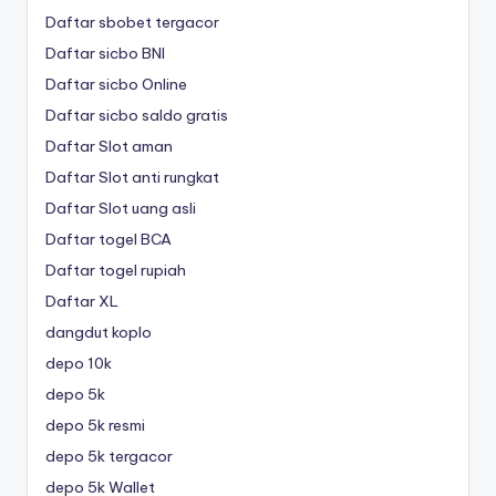
Daftar sbobet tergacor
Daftar sicbo BNI
Daftar sicbo Online
Daftar sicbo saldo gratis
Daftar Slot aman
Daftar Slot anti rungkat
Daftar Slot uang asli
Daftar togel BCA
Daftar togel rupiah
Daftar XL
dangdut koplo
depo 10k
depo 5k
depo 5k resmi
depo 5k tergacor
depo 5k Wallet