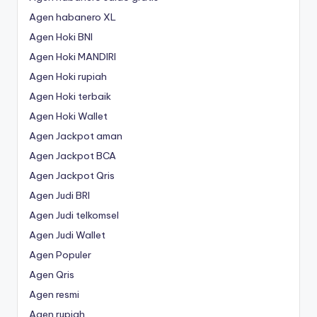
Agen habanero XL
Agen Hoki BNI
Agen Hoki MANDIRI
Agen Hoki rupiah
Agen Hoki terbaik
Agen Hoki Wallet
Agen Jackpot aman
Agen Jackpot BCA
Agen Jackpot Qris
Agen Judi BRI
Agen Judi telkomsel
Agen Judi Wallet
Agen Populer
Agen Qris
Agen resmi
Agen rupiah