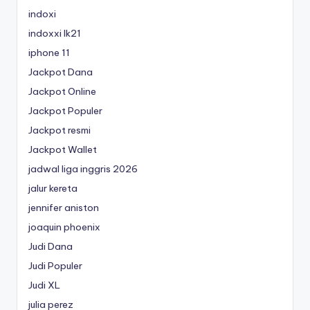
indoxi
indoxxi lk21
iphone 11
Jackpot Dana
Jackpot Online
Jackpot Populer
Jackpot resmi
Jackpot Wallet
jadwal liga inggris 2026
jalur kereta
jennifer aniston
joaquin phoenix
Judi Dana
Judi Populer
Judi XL
julia perez