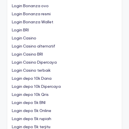
Login Bonanza ovo
Login Bonanza resmi
Login Bonanza Wallet
Login BRI
Login Casino
Login Casino alternatif
Login Casino BRI
Login Casino Dipercaya
Login Casino terbaik
Login depo 10k Dana
Login depo 10k Dipercaya
Login depo 10k Qris
Login depo 5k BNI
Login depo 5k Online
Login depo 5k rupiah
Login depo 5k terjitu