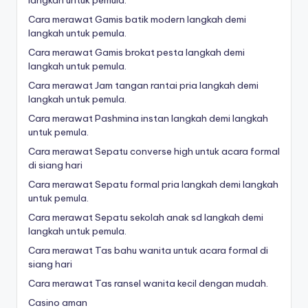
langkah untuk pemula.
Cara merawat Gamis batik modern langkah demi
langkah untuk pemula.
Cara merawat Gamis brokat pesta langkah demi
langkah untuk pemula.
Cara merawat Jam tangan rantai pria langkah demi
langkah untuk pemula.
Cara merawat Pashmina instan langkah demi langkah
untuk pemula.
Cara merawat Sepatu converse high untuk acara formal
di siang hari
Cara merawat Sepatu formal pria langkah demi langkah
untuk pemula.
Cara merawat Sepatu sekolah anak sd langkah demi
langkah untuk pemula.
Cara merawat Tas bahu wanita untuk acara formal di
siang hari
Cara merawat Tas ransel wanita kecil dengan mudah.
Casino aman