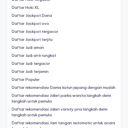
Daftar Hoki XL
Daftar Jackpot Dana
Daftar Jackpot ovo
Daftar Jackpot tergacor
Daftar Jackpot terjitu
Daftar Judi aman
Daftar Judi anti rungkat
Daftar Judi tergacor
Daftar Judi terjamin
Daftar Populer
Daftar rekomendasi Gamis katun jepang dengan mudah.
Daftar rekomendasi Jaket parka wanita langkah demi
langkah untuk pemula.
Daftar rekomendasi Jaket varsity pria langkah demi
langkah untuk pemula.
Daftar rekomendasi Jam tangan automatic untuk acara