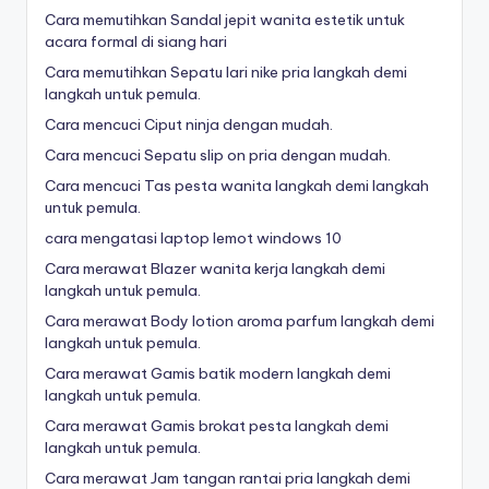
Cara memutihkan Sandal jepit wanita estetik untuk
acara formal di siang hari
Cara memutihkan Sepatu lari nike pria langkah demi
langkah untuk pemula.
Cara mencuci Ciput ninja dengan mudah.
Cara mencuci Sepatu slip on pria dengan mudah.
Cara mencuci Tas pesta wanita langkah demi langkah
untuk pemula.
cara mengatasi laptop lemot windows 10
Cara merawat Blazer wanita kerja langkah demi
langkah untuk pemula.
Cara merawat Body lotion aroma parfum langkah demi
langkah untuk pemula.
Cara merawat Gamis batik modern langkah demi
langkah untuk pemula.
Cara merawat Gamis brokat pesta langkah demi
langkah untuk pemula.
Cara merawat Jam tangan rantai pria langkah demi