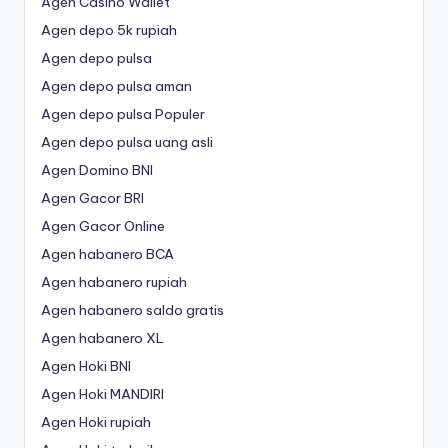
Agen Casino Wallet
Agen depo 5k rupiah
Agen depo pulsa
Agen depo pulsa aman
Agen depo pulsa Populer
Agen depo pulsa uang asli
Agen Domino BNI
Agen Gacor BRI
Agen Gacor Online
Agen habanero BCA
Agen habanero rupiah
Agen habanero saldo gratis
Agen habanero XL
Agen Hoki BNI
Agen Hoki MANDIRI
Agen Hoki rupiah