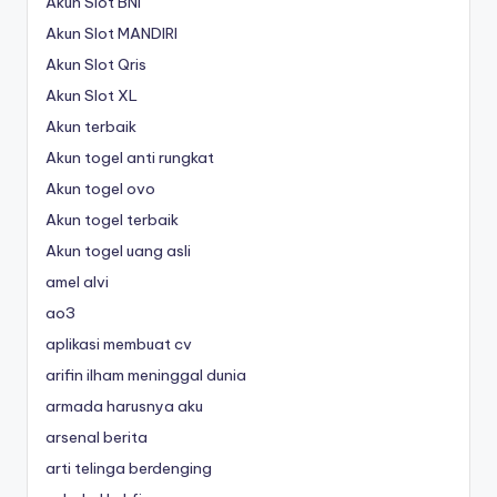
Akun Slot BNI
Akun Slot MANDIRI
Akun Slot Qris
Akun Slot XL
Akun terbaik
Akun togel anti rungkat
Akun togel ovo
Akun togel terbaik
Akun togel uang asli
amel alvi
ao3
aplikasi membuat cv
arifin ilham meninggal dunia
armada harusnya aku
arsenal berita
arti telinga berdenging