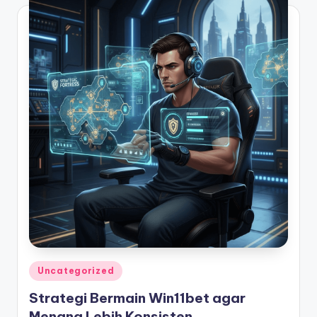
Posted
Uncategorized
in
Strategi Bermain Win11bet agar
Menang Lebih Konsisten