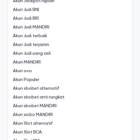
Akun Jackpot rupiah
Akun Judi BNI
Akun Judi BRI
Akun Judi MANDIRI
Akun Judi terbaik
Akun Judi terjamin
Akun Judi uang asli
Akun MANDIRI
Akun ovo
Akun Populer
Akun sbobet alternatif
Akun sbobet anti rungkat
Akun sbobet MANDIRI
Akun sicbo MANDIRI
Akun Slot alternatif
Akun Slot BCA