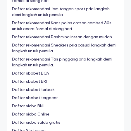
formal di siang hari
Daftar rekomendasi Jam tangan sport pria langkah
demi langkah untuk pemula.
Daftar rekomendasi Kaos polos cotton combed 30s
untuk acara formal di siang hari
Daftar rekomendasi Pashmina instan dengan mudah.
Daftar rekomendasi Sneakers pria casual langkah demi
langkah untuk pemula.
Daftar rekomendasi Tas pinggang pria langkah demi
langkah untuk pemula.
Daftar sbobet BCA
Daftar sbobet BRI
Daftar sbobet terbaik
Daftar sbobet tergacor
Daftar sicbo BNI
Daftar sicbo Online
Daftar sicbo saldo gratis
Daftar Slot aman