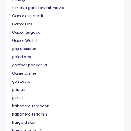
film dua garis biru full movie
Gacor alternatif
Gacor Qris
Gacor tergacor
Gacor Wallet
gaji presiden
galeri ptsc
gambar pancasila
Game Online
gazzetta
gestun
gimkit
habanero tergacor
habanero terjamin
harga diskon
harga iphone 11