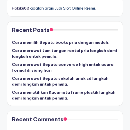
Hokiku88
adalah Situs Judi Slot Online Resmi.
Recent Posts
Cara memilih Sepatu boots pria dengan mudah.
Cara merawat Jam tangan rantai pria langkah demi
langkah untuk pemula.
Cara merawat Sepatu converse high untuk acara
formal di siang hari
Cara merawat Sepatu sekolah anak sd langkah
demi langkah untuk pemula.
Cara memutihkan Kacamata frame plastik langkah
demi langkah untuk pemula.
Recent Comments