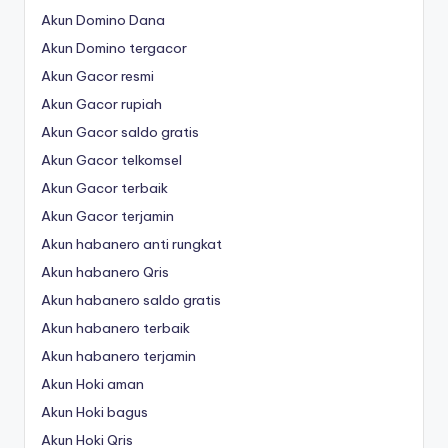
Akun Domino Dana
Akun Domino tergacor
Akun Gacor resmi
Akun Gacor rupiah
Akun Gacor saldo gratis
Akun Gacor telkomsel
Akun Gacor terbaik
Akun Gacor terjamin
Akun habanero anti rungkat
Akun habanero Qris
Akun habanero saldo gratis
Akun habanero terbaik
Akun habanero terjamin
Akun Hoki aman
Akun Hoki bagus
Akun Hoki Qris