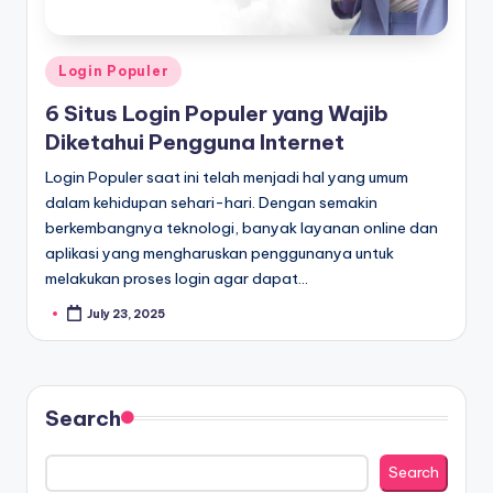
Posted
Login Populer
in
6 Situs Login Populer yang Wajib
Diketahui Pengguna Internet
Login Populer saat ini telah menjadi hal yang umum
dalam kehidupan sehari-hari. Dengan semakin
berkembangnya teknologi, banyak layanan online dan
aplikasi yang mengharuskan penggunanya untuk
melakukan proses login agar dapat…
July 23, 2025
Posted
by
Search
Search