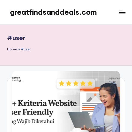
greatfindsanddeals.com
Skip
to
content
#user
Home
»
#user