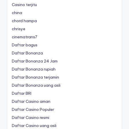
Casino terjitu
china
chord hampa
chrisye
cinematrans7
Daftar bagus
Daftar Bonanza
Daftar Bonanza 24 Jam
Daftar Bonanza rupiah
Daftar Bonanza terjamin
Daftar Bonanza uang asli
Daftar BRI
Daftar Casino aman
Daftar Casino Populer
Daftar Casino resmi
Daftar Casino uang asli