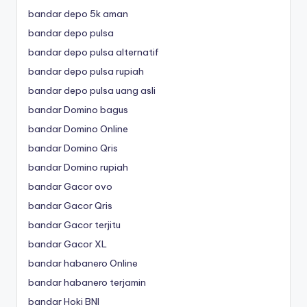
bandar depo 5k aman
bandar depo pulsa
bandar depo pulsa alternatif
bandar depo pulsa rupiah
bandar depo pulsa uang asli
bandar Domino bagus
bandar Domino Online
bandar Domino Qris
bandar Domino rupiah
bandar Gacor ovo
bandar Gacor Qris
bandar Gacor terjitu
bandar Gacor XL
bandar habanero Online
bandar habanero terjamin
bandar Hoki BNI