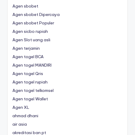
Agen sbobet
Agen sbobet Dipercaya
Agen sbobet Populer
Agen sicbo rupiah
Agen Slot uang asli
Agen terjamin
Agen togel BCA
Agen togel MANDIRI
Agen togel Qris
Agen togel rupiah
Agen togel telkomsel
Agen togel Wallet
Agen XL
ahmad dhani
air asia
akreditasi ban pt