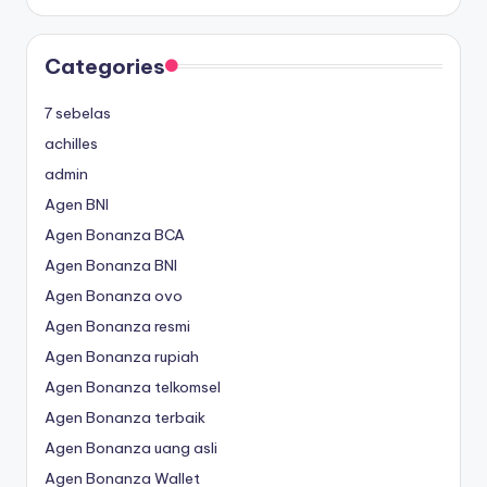
Categories
7 sebelas
achilles
admin
Agen BNI
Agen Bonanza BCA
Agen Bonanza BNI
Agen Bonanza ovo
Agen Bonanza resmi
Agen Bonanza rupiah
Agen Bonanza telkomsel
Agen Bonanza terbaik
Agen Bonanza uang asli
Agen Bonanza Wallet