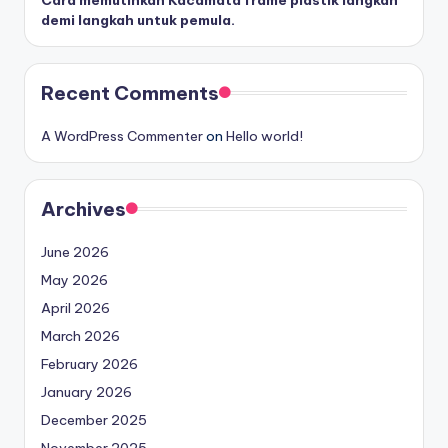
Cara memutihkan Kacamata frame plastik langkah
demi langkah untuk pemula.
Recent Comments
A WordPress Commenter
on
Hello world!
Archives
June 2026
May 2026
April 2026
March 2026
February 2026
January 2026
December 2025