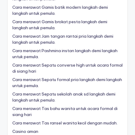
Cara merawat Gamis batik modern langkah demi
langkah untuk pemula.
Cara merawat Gamis brokat pesta langkah demi
langkah untuk pemula.
Cara merawat Jam tangan rantai pria langkah demi
langkah untuk pemula.
Cara merawat Pashmina instan langkah demi langkah
untuk pemula.
Cara merawat Sepatu converse high untuk acara formal
di siang hari
Cara merawat Sepatu formal pria langkah demi langkah
untuk pemula.
Cara merawat Sepatu sekolah anak sd langkah demi
langkah untuk pemula.
Cara merawat Tas bahu wanita untuk acara formal di
siang hari
Cara merawat Tas ransel wanita kecil dengan mudah.
Casino aman