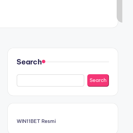
Search
Search
WIN11BET Resmi