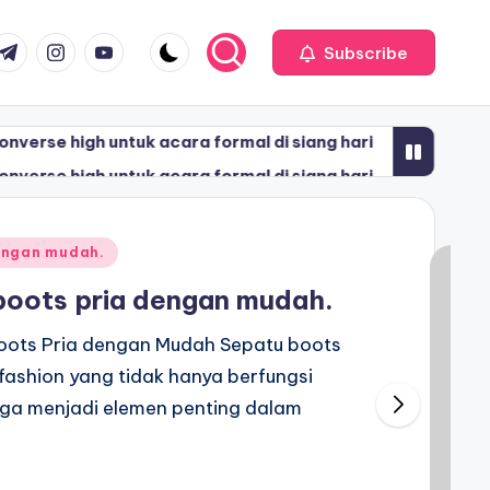
com
r.com
.me
instagram.com
youtube.com
Subscribe
untuk acara formal di siang hari
Cara merawat Sepatu s
May 25, 2026
untuk acara formal di siang hari
Cara merawat Sepatu s
May 25, 2026
dengan mudah.
boots pria dengan mudah.
oots Pria dengan Mudah Sepatu boots
fashion yang tidak hanya berfungsi
juga menjadi elemen penting dalam