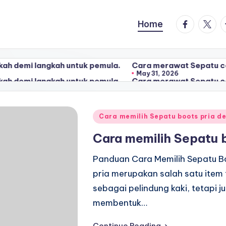
facebook.
twitte
t
Home
ngkah untuk pemula.
Cara merawat Sepatu converse high 
May 31, 2026
ngkah untuk pemula.
Cara merawat Sepatu converse high 
May 31, 2026
Posted
Cara memilih Sepatu boots pria 
in
Cara memilih Sepatu 
Panduan Cara Memilih Sepatu B
pria merupakan salah satu item 
sebagai pelindung kaki, tetapi 
membentuk…
Continue Reading