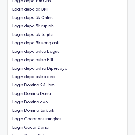
Login depo 10k Qris
Login depo 5k BNI
Login depo 5k Online
Login depo 5k rupiah
Login depo 5k terjitu
Login depo 5k uang asli
Login depo pulsa bagus
Login depo pulsa BRI
Login depo pulsa Dipercaya
Login depo pulsa ovo
Login Domino 24 Jam
Login Domino Dana
Login Domino ovo
Login Domino terbaik
Login Gacor anti rungkat
Login Gacor Dana