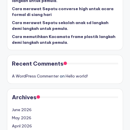
langkah untuk pemula.
Cara merawat Sepatu converse high untuk acara
formal di siang hari
Cara merawat Sepatu sekolah anak sd langkah
demi langkah untuk pemula.
Cara memutihkan Kacamata frame plastik langkah
demi langkah untuk pemula.
Recent Comments
A WordPress Commenter
on
Hello world!
Archives
June 2026
May 2026
April 2026