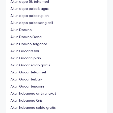
Akun depo 5k telkomsel
Akun depo pulsa bagus
Akun depo pulsa rupiah
Akun depo pulsa uang asli
Akun Domino
Akun Domino Dana
Akun Domino tergacor
Akun Gacor resmi
Akun Gacor rupiah
Akun Gacor saldo gratis
Akun Gacor telkomsel
Akun Gacor terbaik
Akun Gacor terjamin
Akun habanero anti rungkat
Akun habanero Qris
Akun habanero saldo gratis