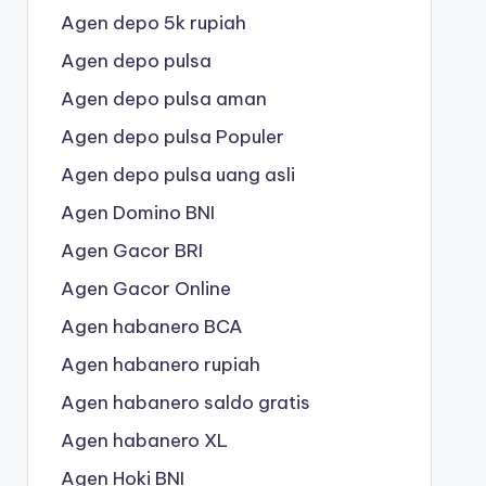
Agen depo 5k rupiah
Agen depo pulsa
Agen depo pulsa aman
Agen depo pulsa Populer
Agen depo pulsa uang asli
Agen Domino BNI
Agen Gacor BRI
Agen Gacor Online
Agen habanero BCA
Agen habanero rupiah
Agen habanero saldo gratis
Agen habanero XL
Agen Hoki BNI