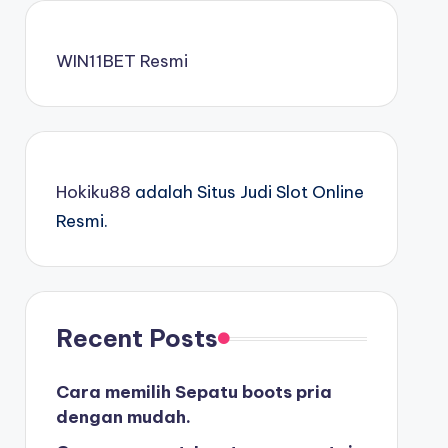
WIN11BET Resmi
Hokiku88
adalah Situs Judi Slot Online
Resmi.
Recent Posts
Cara memilih Sepatu boots pria
dengan mudah.