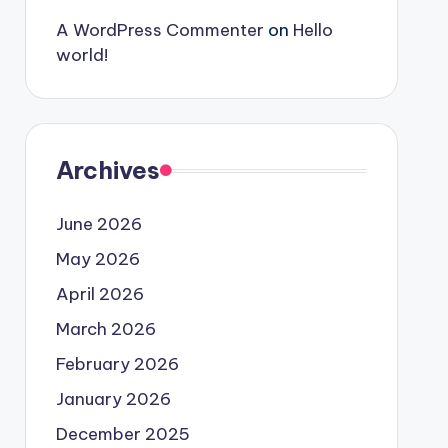
A WordPress Commenter
on
Hello
world!
Archives
June 2026
May 2026
April 2026
March 2026
February 2026
January 2026
December 2025