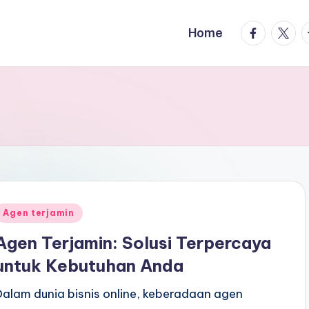
facebook.
twitte
t
Home
Posted
Agen terjamin
n
Agen Terjamin: Solusi Terpercaya
untuk Kebutuhan Anda
Dalam dunia bisnis online, keberadaan agen