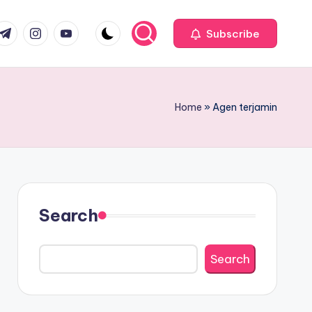
com
r.com
.me
instagram.com
youtube.com
Subscribe
Home
»
Agen terjamin
Search
Search