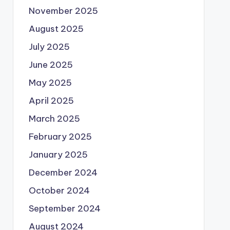
November 2025
August 2025
July 2025
June 2025
May 2025
April 2025
March 2025
February 2025
January 2025
December 2024
October 2024
September 2024
August 2024