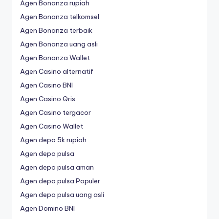
Agen Bonanza rupiah
Agen Bonanza telkomsel
Agen Bonanza terbaik
Agen Bonanza uang asli
Agen Bonanza Wallet
Agen Casino alternatif
Agen Casino BNI
Agen Casino Qris
Agen Casino tergacor
Agen Casino Wallet
Agen depo 5k rupiah
Agen depo pulsa
Agen depo pulsa aman
Agen depo pulsa Populer
Agen depo pulsa uang asli
Agen Domino BNI