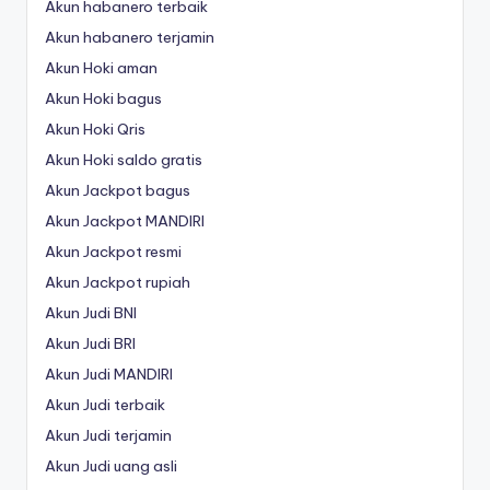
Akun habanero terbaik
Akun habanero terjamin
Akun Hoki aman
Akun Hoki bagus
Akun Hoki Qris
Akun Hoki saldo gratis
Akun Jackpot bagus
Akun Jackpot MANDIRI
Akun Jackpot resmi
Akun Jackpot rupiah
Akun Judi BNI
Akun Judi BRI
Akun Judi MANDIRI
Akun Judi terbaik
Akun Judi terjamin
Akun Judi uang asli