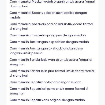
Cara memakai Masker wajah organik untuk acara formal
di siang hari
Cara memakai Sepatu sekolah merk ardiles dengan
mudah.
Cara memakai Sneakers pria casual untuk acara formal
di siang hari
Cara memakai Tas selempang pria dengan mudah.
Cara memilih Jam tangan expedition dengan mudah.
Cara memilih Jam tangan g-shock langkah demi
langkah untuk pemula.
Cara memilih Sandal bulu wanita untuk acara formal di
siang hari
Cara memilih Sandal kulit pria formal untuk acara formal
di siang hari
Cara memilih Sepatu boots pria dengan mudah.
Cara memilih Sepatu lari puma untuk acara formal di
siang hari
Cara memilih Sepatu vans original dengan mudah.