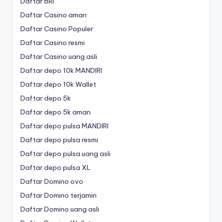
Daftar BRI
Daftar Casino aman
Daftar Casino Populer
Daftar Casino resmi
Daftar Casino uang asli
Daftar depo 10k MANDIRI
Daftar depo 10k Wallet
Daftar depo 5k
Daftar depo 5k aman
Daftar depo pulsa MANDIRI
Daftar depo pulsa resmi
Daftar depo pulsa uang asli
Daftar depo pulsa XL
Daftar Domino ovo
Daftar Domino terjamin
Daftar Domino uang asli