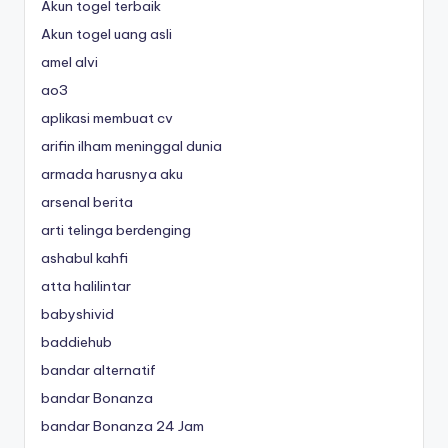
Akun togel terbaik
Akun togel uang asli
amel alvi
ao3
aplikasi membuat cv
arifin ilham meninggal dunia
armada harusnya aku
arsenal berita
arti telinga berdenging
ashabul kahfi
atta halilintar
babyshivid
baddiehub
bandar alternatif
bandar Bonanza
bandar Bonanza 24 Jam