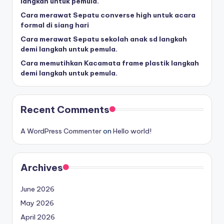
langkah untuk pemula.
Cara merawat Sepatu converse high untuk acara
formal di siang hari
Cara merawat Sepatu sekolah anak sd langkah
demi langkah untuk pemula.
Cara memutihkan Kacamata frame plastik langkah
demi langkah untuk pemula.
Recent Comments
A WordPress Commenter
on
Hello world!
Archives
June 2026
May 2026
April 2026