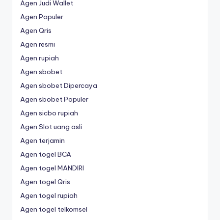
Agen Judi Wallet
Agen Populer
Agen Qris
Agen resmi
Agen rupiah
Agen sbobet
Agen sbobet Dipercaya
Agen sbobet Populer
Agen sicbo rupiah
Agen Slot uang asli
Agen terjamin
Agen togel BCA
Agen togel MANDIRI
Agen togel Qris
Agen togel rupiah
Agen togel telkomsel