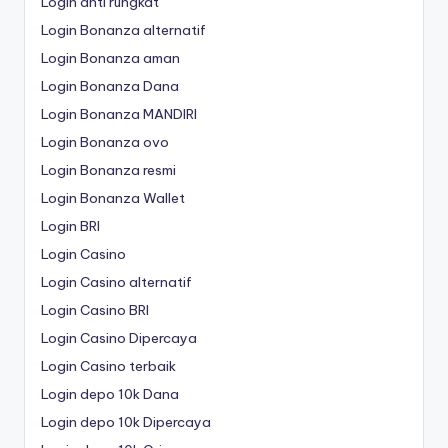
Login anti rungkat
Login Bonanza alternatif
Login Bonanza aman
Login Bonanza Dana
Login Bonanza MANDIRI
Login Bonanza ovo
Login Bonanza resmi
Login Bonanza Wallet
Login BRI
Login Casino
Login Casino alternatif
Login Casino BRI
Login Casino Dipercaya
Login Casino terbaik
Login depo 10k Dana
Login depo 10k Dipercaya