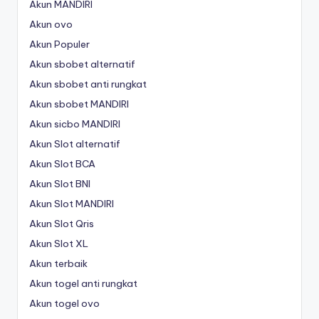
Akun MANDIRI
Akun ovo
Akun Populer
Akun sbobet alternatif
Akun sbobet anti rungkat
Akun sbobet MANDIRI
Akun sicbo MANDIRI
Akun Slot alternatif
Akun Slot BCA
Akun Slot BNI
Akun Slot MANDIRI
Akun Slot Qris
Akun Slot XL
Akun terbaik
Akun togel anti rungkat
Akun togel ovo