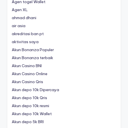
Agen togel Wallet
Agen XL
ahmad dhani
air asia
akreditasi ban pt
aktivitas saya
Akun Bonanza Populer
Akun Bonanza terbaik
Akun Casino BNI
Akun Casino Online
Akun Casino Qris
Akun depo 10k Dipercaya
Akun depo 10k Qris
Akun depo 10k resmi
Akun depo 10k Wallet
Akun depo 5k BRI