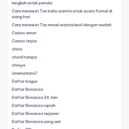
langkah untuk pemula.
Cara merawat Tas bahu wanita untuk acara formal di
siang hari
Cara merawat Tas ransel wanita kecil dengan mudah.
Casino aman
Casino terjitu
china
chord hampa
chrisye
cinematrans7
Daftar bagus
Daftar Bonanza
Daftar Bonanza 24 Jam
Daftar Bonanza rupiah
Daftar Bonanza terjamin
Daftar Bonanza uang asli