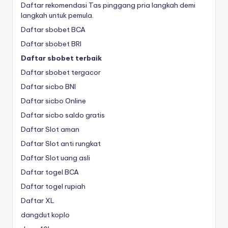
Daftar rekomendasi Tas pinggang pria langkah demi
langkah untuk pemula.
Daftar sbobet BCA
Daftar sbobet BRI
Daftar sbobet terbaik
Daftar sbobet tergacor
Daftar sicbo BNI
Daftar sicbo Online
Daftar sicbo saldo gratis
Daftar Slot aman
Daftar Slot anti rungkat
Daftar Slot uang asli
Daftar togel BCA
Daftar togel rupiah
Daftar XL
dangdut koplo