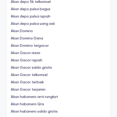
Akun depo 5k telkomsel
Akun depo pulsa bagus
Akun depo pulsa rupiah
Akun depo pulsa uang asli
Akun Domino
Akun Domino Dana
Akun Domino tergacor
Akun Gacor resmi
Akun Gacor rupiah
Akun Gacor saldo gratis
Akun Gacor telkomsel
Akun Gacor terbaik
Akun Gacor terjamin
Akun habanero anti rungkat
Akun habanero Qris
Akun habanero saldo gratis