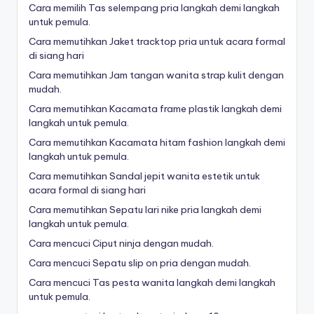
Cara memilih Tas selempang pria langkah demi langkah
untuk pemula.
Cara memutihkan Jaket tracktop pria untuk acara formal
di siang hari
Cara memutihkan Jam tangan wanita strap kulit dengan
mudah.
Cara memutihkan Kacamata frame plastik langkah demi
langkah untuk pemula.
Cara memutihkan Kacamata hitam fashion langkah demi
langkah untuk pemula.
Cara memutihkan Sandal jepit wanita estetik untuk
acara formal di siang hari
Cara memutihkan Sepatu lari nike pria langkah demi
langkah untuk pemula.
Cara mencuci Ciput ninja dengan mudah.
Cara mencuci Sepatu slip on pria dengan mudah.
Cara mencuci Tas pesta wanita langkah demi langkah
untuk pemula.