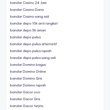
bandar Casino 24 Jam
bandar Casino Dana
bandar Casino uang asli
bandar depo 10k anti rungkat
bandar depo 5k aman
bandar depo pulsa
bandar depo pulsa alternatif
bandar depo pulsa rupiah
bandar depo pulsa uang asli
bandar Domino bagus
bandar Domino Online
bandar Domino Qris
bandar Domino rupiah
bandar Gacor ovo
bandar Gacor Qris
bandar Gacor terjitu