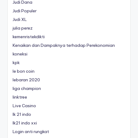
Judi Dana
Judi Populer
Judi XL
julia perez
kemenristekdikti
Kenaikan dan Dampaknya terhadap Perekonomian
koneksi
kpk
le bon coin
lebaran 2020
liga champion
linktree
Live Casino
lk 21 indo
lk21 indo xxi
Login anti rungkat