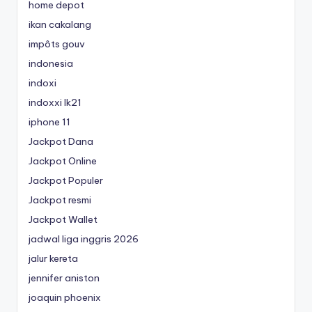
home depot
ikan cakalang
impôts gouv
indonesia
indoxi
indoxxi lk21
iphone 11
Jackpot Dana
Jackpot Online
Jackpot Populer
Jackpot resmi
Jackpot Wallet
jadwal liga inggris 2026
jalur kereta
jennifer aniston
joaquin phoenix