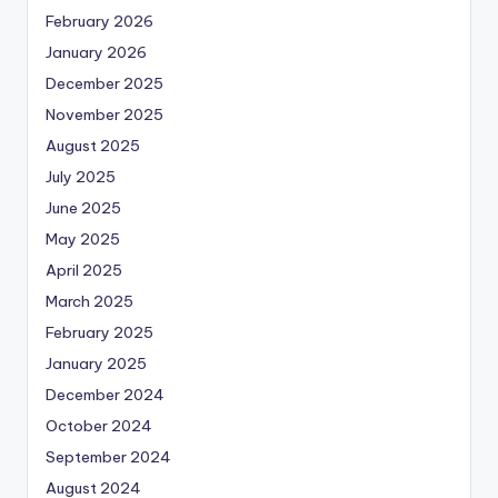
February 2026
January 2026
December 2025
November 2025
August 2025
July 2025
June 2025
May 2025
April 2025
March 2025
February 2025
January 2025
December 2024
October 2024
September 2024
August 2024