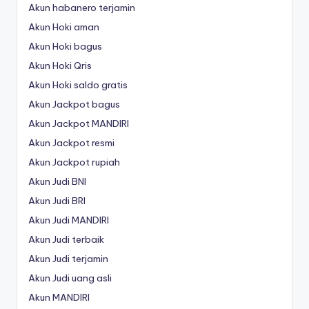
Akun habanero terjamin
Akun Hoki aman
Akun Hoki bagus
Akun Hoki Qris
Akun Hoki saldo gratis
Akun Jackpot bagus
Akun Jackpot MANDIRI
Akun Jackpot resmi
Akun Jackpot rupiah
Akun Judi BNI
Akun Judi BRI
Akun Judi MANDIRI
Akun Judi terbaik
Akun Judi terjamin
Akun Judi uang asli
Akun MANDIRI