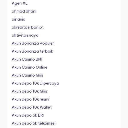
Agen XL
ahmad dhani
air asia
akreditasi ban pt
aktivitas saya
Akun Bonanza Populer
Akun Bonanza terbaik
Akun Casino BNI
Akun Casino Online
Akun Casino Qris
Akun depo 10k Dipercaya
Akun depo 10k Qris
Akun depo 10k resmi
Akun depo 10k Wallet
Akun depo 5k BRI
Akun depo 5k telkomsel