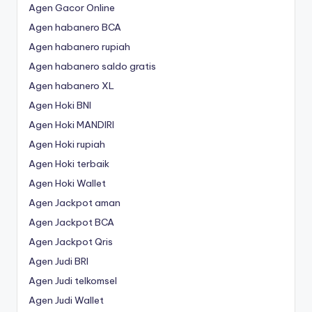
Agen Gacor Online
Agen habanero BCA
Agen habanero rupiah
Agen habanero saldo gratis
Agen habanero XL
Agen Hoki BNI
Agen Hoki MANDIRI
Agen Hoki rupiah
Agen Hoki terbaik
Agen Hoki Wallet
Agen Jackpot aman
Agen Jackpot BCA
Agen Jackpot Qris
Agen Judi BRI
Agen Judi telkomsel
Agen Judi Wallet