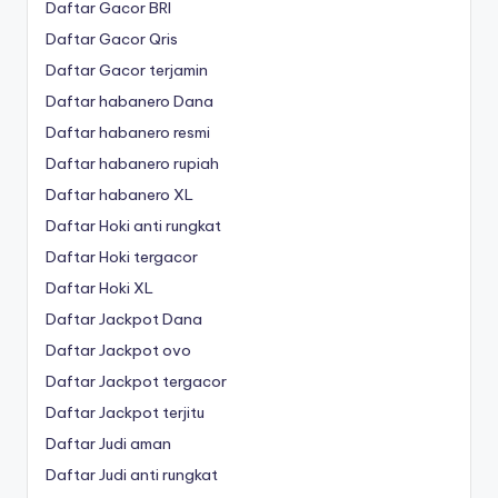
Daftar Gacor BRI
Daftar Gacor Qris
Daftar Gacor terjamin
Daftar habanero Dana
Daftar habanero resmi
Daftar habanero rupiah
Daftar habanero XL
Daftar Hoki anti rungkat
Daftar Hoki tergacor
Daftar Hoki XL
Daftar Jackpot Dana
Daftar Jackpot ovo
Daftar Jackpot tergacor
Daftar Jackpot terjitu
Daftar Judi aman
Daftar Judi anti rungkat