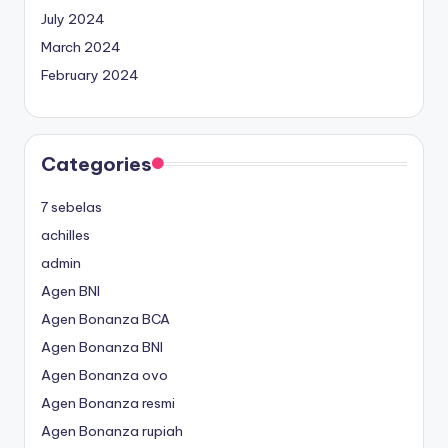
July 2024
March 2024
February 2024
Categories
7 sebelas
achilles
admin
Agen BNI
Agen Bonanza BCA
Agen Bonanza BNI
Agen Bonanza ovo
Agen Bonanza resmi
Agen Bonanza rupiah