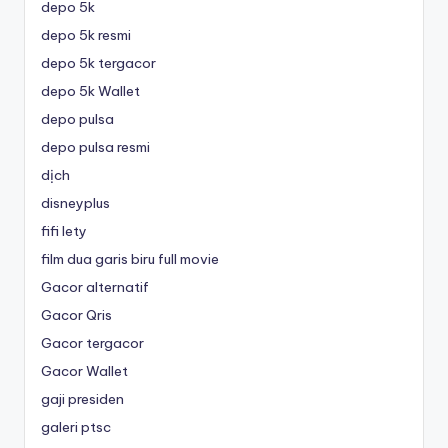
depo 5k
depo 5k resmi
depo 5k tergacor
depo 5k Wallet
depo pulsa
depo pulsa resmi
dịch
disneyplus
fifi lety
film dua garis biru full movie
Gacor alternatif
Gacor Qris
Gacor tergacor
Gacor Wallet
gaji presiden
galeri ptsc