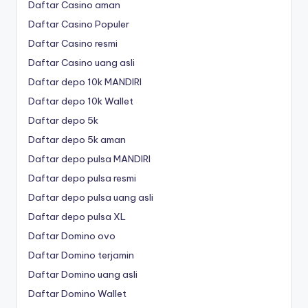
Daftar Casino aman
Daftar Casino Populer
Daftar Casino resmi
Daftar Casino uang asli
Daftar depo 10k MANDIRI
Daftar depo 10k Wallet
Daftar depo 5k
Daftar depo 5k aman
Daftar depo pulsa MANDIRI
Daftar depo pulsa resmi
Daftar depo pulsa uang asli
Daftar depo pulsa XL
Daftar Domino ovo
Daftar Domino terjamin
Daftar Domino uang asli
Daftar Domino Wallet