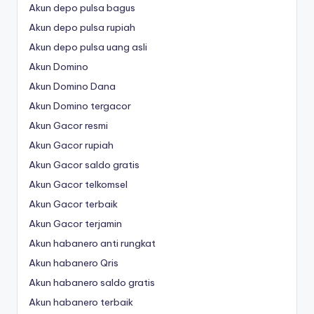
Akun depo pulsa bagus
Akun depo pulsa rupiah
Akun depo pulsa uang asli
Akun Domino
Akun Domino Dana
Akun Domino tergacor
Akun Gacor resmi
Akun Gacor rupiah
Akun Gacor saldo gratis
Akun Gacor telkomsel
Akun Gacor terbaik
Akun Gacor terjamin
Akun habanero anti rungkat
Akun habanero Qris
Akun habanero saldo gratis
Akun habanero terbaik