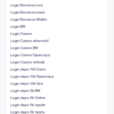
Login Bonanza ovo
Login Bonanza resmi
Login Bonanza Wallet
Login BRI
Login Casino
Login Casino alternatif
Login Casino BRI
Login Casino Dipercaya
Login Casino terbaik
Login depo 10k Dana
Login depo 10k Dipercaya
Login depo 10k Qris
Login depo 5k BNI
Login depo 5k Online
Login depo 5k rupiah
Login depo 5k terjitu