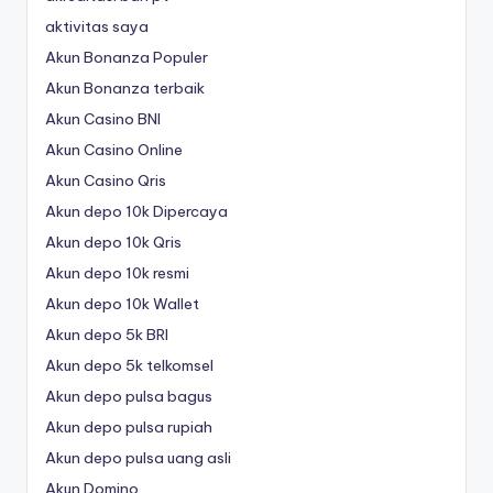
aktivitas saya
Akun Bonanza Populer
Akun Bonanza terbaik
Akun Casino BNI
Akun Casino Online
Akun Casino Qris
Akun depo 10k Dipercaya
Akun depo 10k Qris
Akun depo 10k resmi
Akun depo 10k Wallet
Akun depo 5k BRI
Akun depo 5k telkomsel
Akun depo pulsa bagus
Akun depo pulsa rupiah
Akun depo pulsa uang asli
Akun Domino