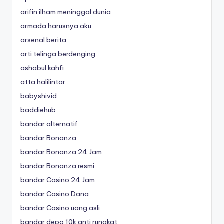
arifin ilham meninggal dunia
armada harusnya aku
arsenal berita
arti telinga berdenging
ashabul kahfi
atta halilintar
babyshivid
baddiehub
bandar alternatif
bandar Bonanza
bandar Bonanza 24 Jam
bandar Bonanza resmi
bandar Casino 24 Jam
bandar Casino Dana
bandar Casino uang asli
bandar depo 10k anti rungkat