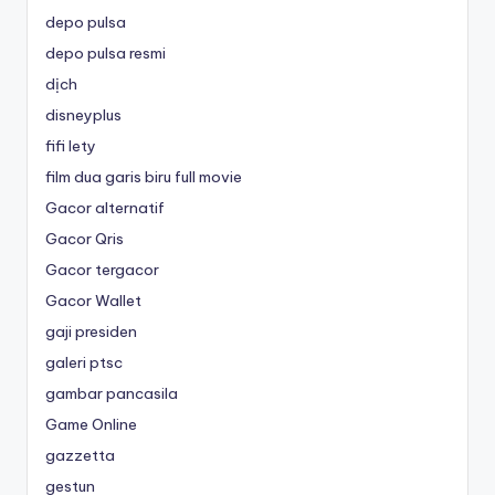
depo pulsa
depo pulsa resmi
dịch
disneyplus
fifi lety
film dua garis biru full movie
Gacor alternatif
Gacor Qris
Gacor tergacor
Gacor Wallet
gaji presiden
galeri ptsc
gambar pancasila
Game Online
gazzetta
gestun