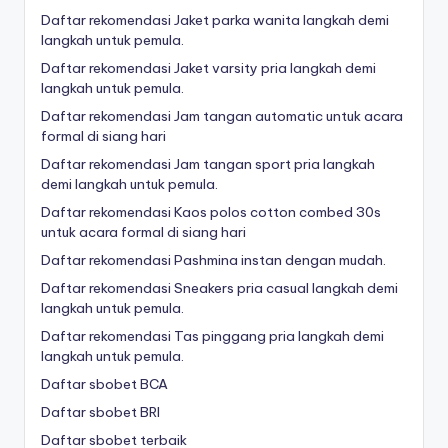
Daftar rekomendasi Jaket parka wanita langkah demi
langkah untuk pemula.
Daftar rekomendasi Jaket varsity pria langkah demi
langkah untuk pemula.
Daftar rekomendasi Jam tangan automatic untuk acara
formal di siang hari
Daftar rekomendasi Jam tangan sport pria langkah
demi langkah untuk pemula.
Daftar rekomendasi Kaos polos cotton combed 30s
untuk acara formal di siang hari
Daftar rekomendasi Pashmina instan dengan mudah.
Daftar rekomendasi Sneakers pria casual langkah demi
langkah untuk pemula.
Daftar rekomendasi Tas pinggang pria langkah demi
langkah untuk pemula.
Daftar sbobet BCA
Daftar sbobet BRI
Daftar sbobet terbaik