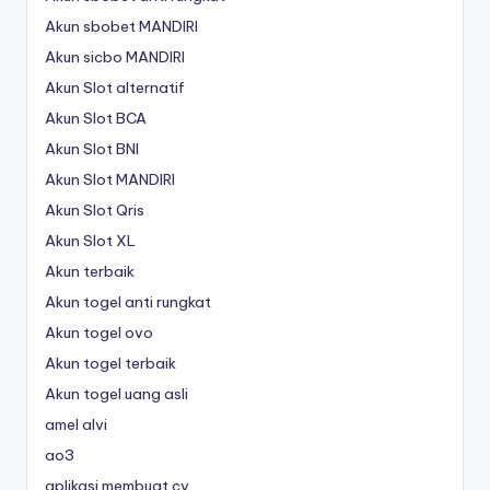
Akun sbobet MANDIRI
Akun sicbo MANDIRI
Akun Slot alternatif
Akun Slot BCA
Akun Slot BNI
Akun Slot MANDIRI
Akun Slot Qris
Akun Slot XL
Akun terbaik
Akun togel anti rungkat
Akun togel ovo
Akun togel terbaik
Akun togel uang asli
amel alvi
ao3
aplikasi membuat cv