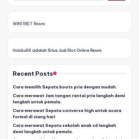
WIN11BET Resmi
Hokiku88
adalah Situs Judi Slot Online Resmi.
Recent Posts
Cara memilih Sepatu boots pria dengan mudah.
Cara merawat Jam tangan rantai pria langkah demi
langkah untuk pemula.
Cara merawat Sepatu converse high untuk acara
formal di siang hari
Cara merawat Sepatu sekolah anak sd langkah
demi langkah untuk pemula.