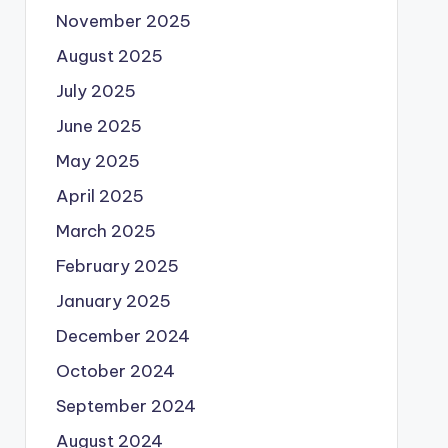
November 2025
August 2025
July 2025
June 2025
May 2025
April 2025
March 2025
February 2025
January 2025
December 2024
October 2024
September 2024
August 2024