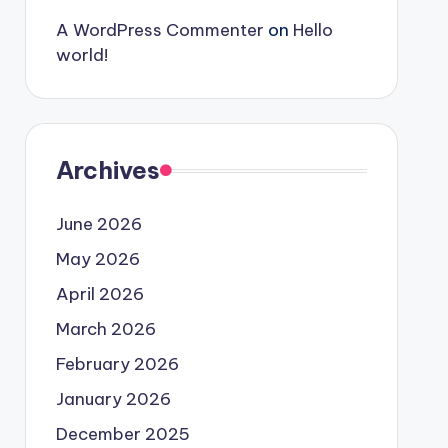
A WordPress Commenter
on
Hello
world!
Archives
June 2026
May 2026
April 2026
March 2026
February 2026
January 2026
December 2025