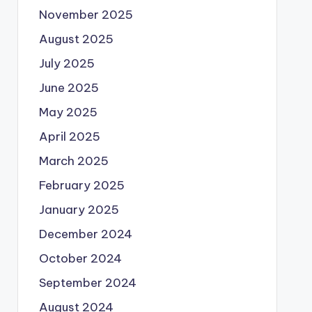
November 2025
August 2025
July 2025
June 2025
May 2025
April 2025
March 2025
February 2025
January 2025
December 2024
October 2024
September 2024
August 2024