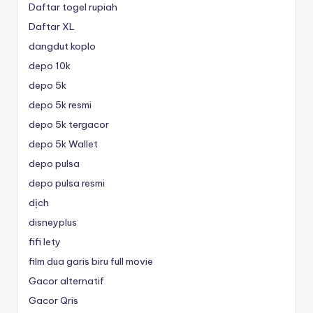
Daftar togel rupiah
Daftar XL
dangdut koplo
depo 10k
depo 5k
depo 5k resmi
depo 5k tergacor
depo 5k Wallet
depo pulsa
depo pulsa resmi
dịch
disneyplus
fifi lety
film dua garis biru full movie
Gacor alternatif
Gacor Qris