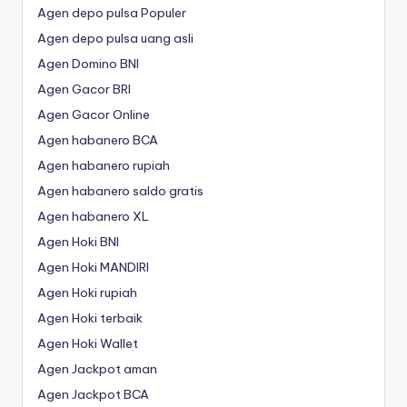
Agen depo pulsa Populer
Agen depo pulsa uang asli
Agen Domino BNI
Agen Gacor BRI
Agen Gacor Online
Agen habanero BCA
Agen habanero rupiah
Agen habanero saldo gratis
Agen habanero XL
Agen Hoki BNI
Agen Hoki MANDIRI
Agen Hoki rupiah
Agen Hoki terbaik
Agen Hoki Wallet
Agen Jackpot aman
Agen Jackpot BCA