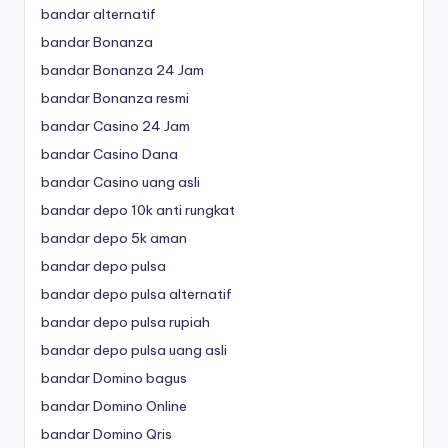
bandar alternatif
bandar Bonanza
bandar Bonanza 24 Jam
bandar Bonanza resmi
bandar Casino 24 Jam
bandar Casino Dana
bandar Casino uang asli
bandar depo 10k anti rungkat
bandar depo 5k aman
bandar depo pulsa
bandar depo pulsa alternatif
bandar depo pulsa rupiah
bandar depo pulsa uang asli
bandar Domino bagus
bandar Domino Online
bandar Domino Qris