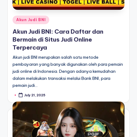
Posted
Akun Judi BNI
in
Akun Judi BNI: Cara Daftar dan
Bermain di Situs Judi Online
Terpercaya
Akun judi BNI merupakan salah satu metode
pembayaran yang banyak digunakan oleh para pemain
judi online di Indonesia. Dengan adanya kemudahan
dalam melakukan transaksi melalui Bank BNI, para
pemain judi…
July 21, 2025
Posted
by