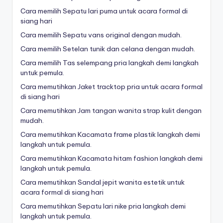
Cara memilih Sepatu lari puma untuk acara formal di
siang hari
Cara memilih Sepatu vans original dengan mudah.
Cara memilih Setelan tunik dan celana dengan mudah.
Cara memilih Tas selempang pria langkah demi langkah
untuk pemula.
Cara memutihkan Jaket tracktop pria untuk acara formal
di siang hari
Cara memutihkan Jam tangan wanita strap kulit dengan
mudah.
Cara memutihkan Kacamata frame plastik langkah demi
langkah untuk pemula.
Cara memutihkan Kacamata hitam fashion langkah demi
langkah untuk pemula.
Cara memutihkan Sandal jepit wanita estetik untuk
acara formal di siang hari
Cara memutihkan Sepatu lari nike pria langkah demi
langkah untuk pemula.