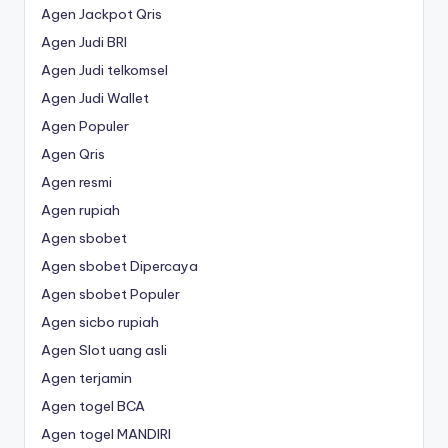
Agen Jackpot Qris
Agen Judi BRI
Agen Judi telkomsel
Agen Judi Wallet
Agen Populer
Agen Qris
Agen resmi
Agen rupiah
Agen sbobet
Agen sbobet Dipercaya
Agen sbobet Populer
Agen sicbo rupiah
Agen Slot uang asli
Agen terjamin
Agen togel BCA
Agen togel MANDIRI