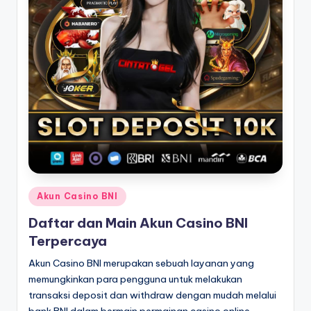
Posted
Akun Casino BNI
in
Daftar dan Main Akun Casino BNI
Terpercaya
Akun Casino BNI merupakan sebuah layanan yang
memungkinkan para pengguna untuk melakukan
transaksi deposit dan withdraw dengan mudah melalui
bank BNI dalam bermain permainan casino online.