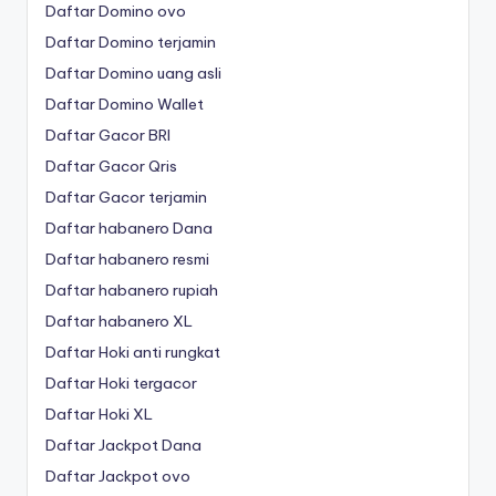
Daftar Domino ovo
Daftar Domino terjamin
Daftar Domino uang asli
Daftar Domino Wallet
Daftar Gacor BRI
Daftar Gacor Qris
Daftar Gacor terjamin
Daftar habanero Dana
Daftar habanero resmi
Daftar habanero rupiah
Daftar habanero XL
Daftar Hoki anti rungkat
Daftar Hoki tergacor
Daftar Hoki XL
Daftar Jackpot Dana
Daftar Jackpot ovo