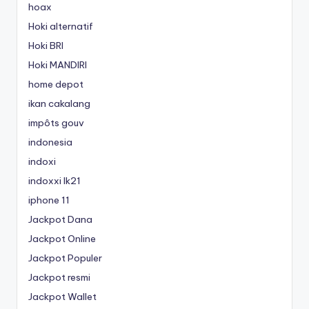
hoax
Hoki alternatif
Hoki BRI
Hoki MANDIRI
home depot
ikan cakalang
impôts gouv
indonesia
indoxi
indoxxi lk21
iphone 11
Jackpot Dana
Jackpot Online
Jackpot Populer
Jackpot resmi
Jackpot Wallet