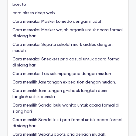
boruto
cara akses deep web
Cara memakai Masker komedo dengan mudah.
Cara memakai Masker wajah organik untuk acara formal
di siang hari
Cara memakai Sepatu sekolah merk ardiles dengan
mudah.
Cara memakai Sneakers pria casual untuk acara formal
di siang hari
Cara memakai Tas selempang pria dengan mudah.
Cara memilih Jam tangan expedition dengan mudah.
Cara memilih Jam tangan g-shock langkah demi
langkah untuk pemula.
Cara memilih Sandal bulu wanita untuk acara formal di
siang hari
Cara memilih Sandal kulit pria formal untuk acara formal
di siang hari
Cara memilih Sepatu boots pria dengan mudah.