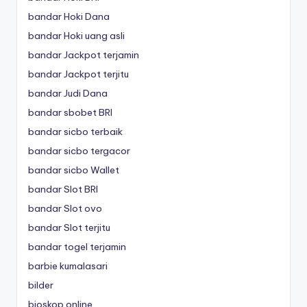
bandar Hoki Dana
bandar Hoki uang asli
bandar Jackpot terjamin
bandar Jackpot terjitu
bandar Judi Dana
bandar sbobet BRI
bandar sicbo terbaik
bandar sicbo tergacor
bandar sicbo Wallet
bandar Slot BRI
bandar Slot ovo
bandar Slot terjitu
bandar togel terjamin
barbie kumalasari
bilder
bioskop online