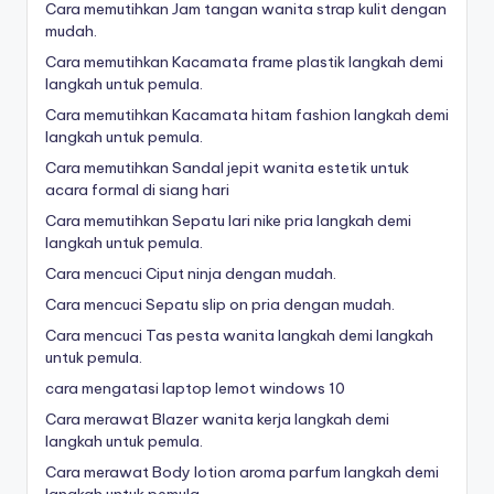
Cara memutihkan Jam tangan wanita strap kulit dengan
mudah.
Cara memutihkan Kacamata frame plastik langkah demi
langkah untuk pemula.
Cara memutihkan Kacamata hitam fashion langkah demi
langkah untuk pemula.
Cara memutihkan Sandal jepit wanita estetik untuk
acara formal di siang hari
Cara memutihkan Sepatu lari nike pria langkah demi
langkah untuk pemula.
Cara mencuci Ciput ninja dengan mudah.
Cara mencuci Sepatu slip on pria dengan mudah.
Cara mencuci Tas pesta wanita langkah demi langkah
untuk pemula.
cara mengatasi laptop lemot windows 10
Cara merawat Blazer wanita kerja langkah demi
langkah untuk pemula.
Cara merawat Body lotion aroma parfum langkah demi