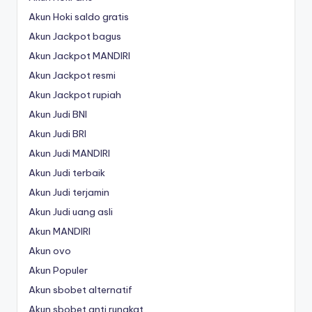
Akun Hoki saldo gratis
Akun Jackpot bagus
Akun Jackpot MANDIRI
Akun Jackpot resmi
Akun Jackpot rupiah
Akun Judi BNI
Akun Judi BRI
Akun Judi MANDIRI
Akun Judi terbaik
Akun Judi terjamin
Akun Judi uang asli
Akun MANDIRI
Akun ovo
Akun Populer
Akun sbobet alternatif
Akun sbobet anti rungkat