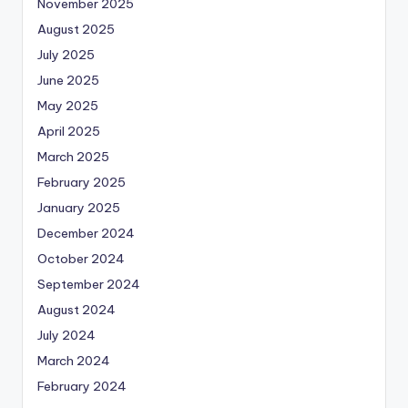
November 2025
August 2025
July 2025
June 2025
May 2025
April 2025
March 2025
February 2025
January 2025
December 2024
October 2024
September 2024
August 2024
July 2024
March 2024
February 2024