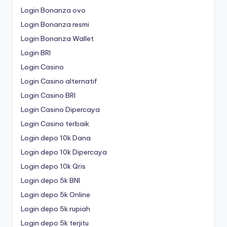
Login Bonanza ovo
Login Bonanza resmi
Login Bonanza Wallet
Login BRI
Login Casino
Login Casino alternatif
Login Casino BRI
Login Casino Dipercaya
Login Casino terbaik
Login depo 10k Dana
Login depo 10k Dipercaya
Login depo 10k Qris
Login depo 5k BNI
Login depo 5k Online
Login depo 5k rupiah
Login depo 5k terjitu