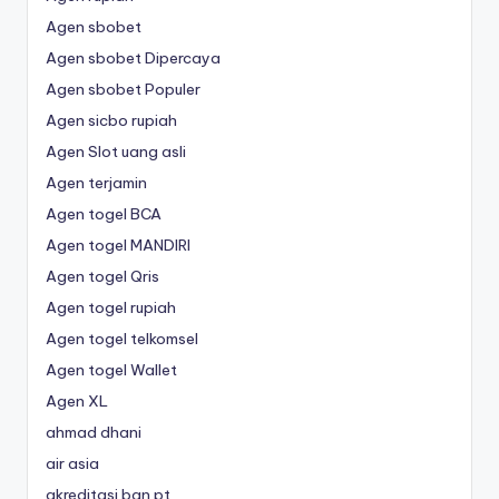
Agen sbobet
Agen sbobet Dipercaya
Agen sbobet Populer
Agen sicbo rupiah
Agen Slot uang asli
Agen terjamin
Agen togel BCA
Agen togel MANDIRI
Agen togel Qris
Agen togel rupiah
Agen togel telkomsel
Agen togel Wallet
Agen XL
ahmad dhani
air asia
akreditasi ban pt