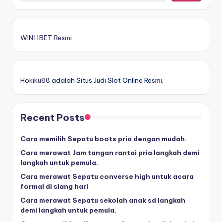
WIN11BET Resmi
Hokiku88
adalah Situs Judi Slot Online Resmi.
Recent Posts
Cara memilih Sepatu boots pria dengan mudah.
Cara merawat Jam tangan rantai pria langkah demi
langkah untuk pemula.
Cara merawat Sepatu converse high untuk acara
formal di siang hari
Cara merawat Sepatu sekolah anak sd langkah
demi langkah untuk pemula.