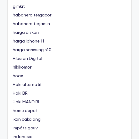
gimkit
habanero tergacor
habanero terjamin
harga diskon
harga iphone 11
harga samsung s10
Hiburan Digital
hikikomori
hoax
Hoki alternatif
Hoki BRI
Hoki MANDIRI
home depot
ikan cakalang
impôts gouv
indonesia