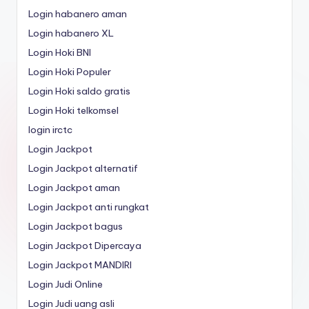
Login habanero aman
Login habanero XL
Login Hoki BNI
Login Hoki Populer
Login Hoki saldo gratis
Login Hoki telkomsel
login irctc
Login Jackpot
Login Jackpot alternatif
Login Jackpot aman
Login Jackpot anti rungkat
Login Jackpot bagus
Login Jackpot Dipercaya
Login Jackpot MANDIRI
Login Judi Online
Login Judi uang asli