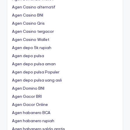
Agen Casino alternatif
Agen Casino BNI
Agen Casino Qris
Agen Casino tergacor
Agen Casino Wallet
Agen depo 5k rupiah
Agen depo pulsa
Agen depo pulsa aman
Agen depo pulsa Populer
Agen depo pulsa uang asli
Agen Domino BNI
Agen Gacor BRI
Agen Gacor Online
Agen habanero BCA
Agen habanero rupiah
Agen habanero saldo gratis