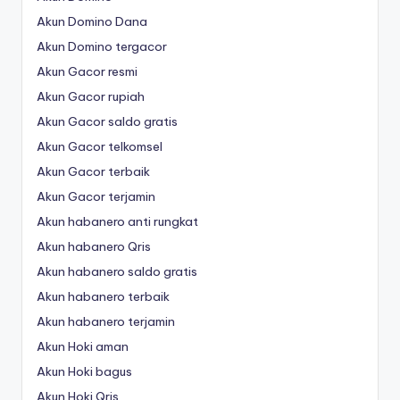
Akun Domino Dana
Akun Domino tergacor
Akun Gacor resmi
Akun Gacor rupiah
Akun Gacor saldo gratis
Akun Gacor telkomsel
Akun Gacor terbaik
Akun Gacor terjamin
Akun habanero anti rungkat
Akun habanero Qris
Akun habanero saldo gratis
Akun habanero terbaik
Akun habanero terjamin
Akun Hoki aman
Akun Hoki bagus
Akun Hoki Qris