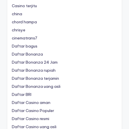
Casino terjitu
china
chord hampa
chrisye
cinematrans7
Daftar bagus
Daftar Bonanza
Daftar Bonanza 24 Jam
Daftar Bonanza rupiah
Daftar Bonanza terjamin
Daftar Bonanza uang asli
Daftar BRI
Daftar Casino aman
Daftar Casino Populer
Daftar Casino resmi
Daftar Casino uang asli