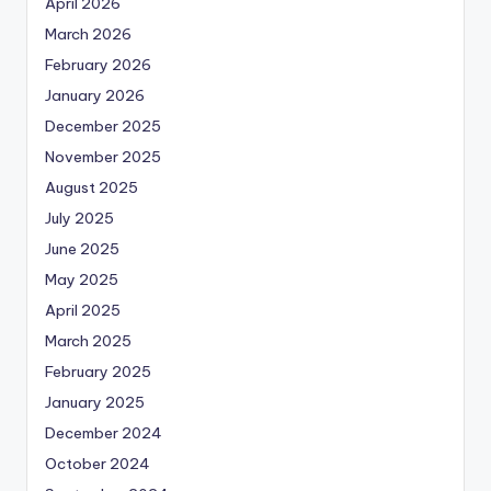
April 2026
March 2026
February 2026
January 2026
December 2025
November 2025
August 2025
July 2025
June 2025
May 2025
April 2025
March 2025
February 2025
January 2025
December 2024
October 2024