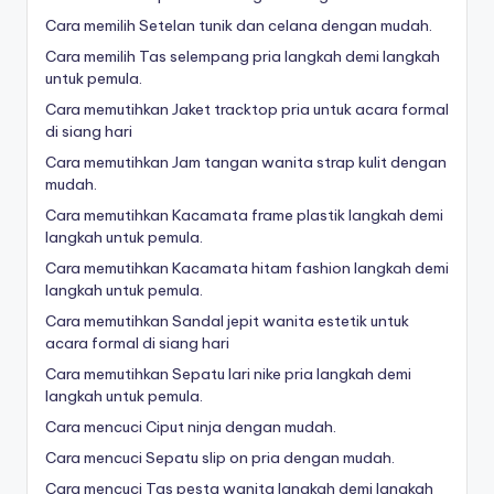
Cara memilih Setelan tunik dan celana dengan mudah.
Cara memilih Tas selempang pria langkah demi langkah
untuk pemula.
Cara memutihkan Jaket tracktop pria untuk acara formal
di siang hari
Cara memutihkan Jam tangan wanita strap kulit dengan
mudah.
Cara memutihkan Kacamata frame plastik langkah demi
langkah untuk pemula.
Cara memutihkan Kacamata hitam fashion langkah demi
langkah untuk pemula.
Cara memutihkan Sandal jepit wanita estetik untuk
acara formal di siang hari
Cara memutihkan Sepatu lari nike pria langkah demi
langkah untuk pemula.
Cara mencuci Ciput ninja dengan mudah.
Cara mencuci Sepatu slip on pria dengan mudah.
Cara mencuci Tas pesta wanita langkah demi langkah