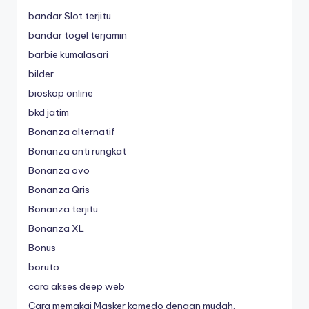
bandar Slot terjitu
bandar togel terjamin
barbie kumalasari
bilder
bioskop online
bkd jatim
Bonanza alternatif
Bonanza anti rungkat
Bonanza ovo
Bonanza Qris
Bonanza terjitu
Bonanza XL
Bonus
boruto
cara akses deep web
Cara memakai Masker komedo dengan mudah.