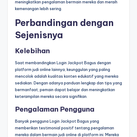
meningkatkan pengalaman bermain mereka dan meraih
kemenangan lebih sering.
Perbandingan dengan
Sejenisnya
Kelebihan
Saat membandingkan Login Jackpot Bagus dengan
platform judi online lainnya, keunggulan yang paling
mencolok adalah kualitas konten edukatif yang mereka
sediakan. Dengan adanya panduan lengkap dan tips yang
bermanfaat, pemain dapat belajar dan meningkatkan
keterampilan mereka secara signifikan.
Pengalaman Pengguna
Banyak pengguna Login Jackpot Bagus yang
memberikan testimonial positif tentang pengalaman
mereka dalam bermain judi online di platform ini. Mereka