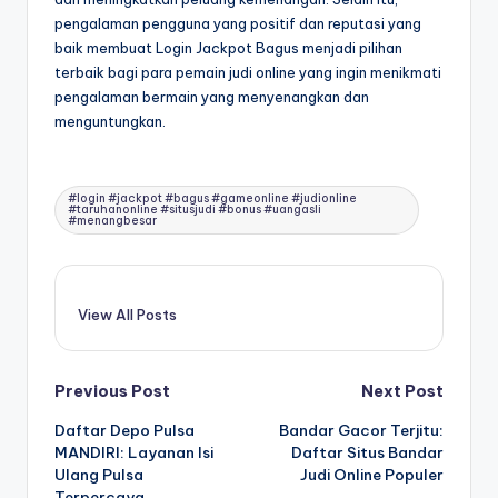
pengalaman pengguna yang positif dan reputasi yang
baik membuat Login Jackpot Bagus menjadi pilihan
terbaik bagi para pemain judi online yang ingin menikmati
pengalaman bermain yang menyenangkan dan
menguntungkan.
Tags:
#login #jackpot #bagus #gameonline #judionline
#taruhanonline #situsjudi #bonus #uangasli
#menangbesar
View All Posts
Post
Previous Post
Next Post
Daftar Depo Pulsa
Bandar Gacor Terjitu:
navigation
MANDIRI: Layanan Isi
Daftar Situs Bandar
Ulang Pulsa
Judi Online Populer
Terpercaya