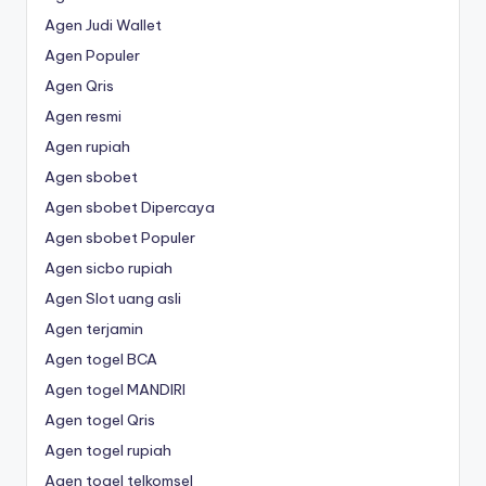
Agen Judi Wallet
Agen Populer
Agen Qris
Agen resmi
Agen rupiah
Agen sbobet
Agen sbobet Dipercaya
Agen sbobet Populer
Agen sicbo rupiah
Agen Slot uang asli
Agen terjamin
Agen togel BCA
Agen togel MANDIRI
Agen togel Qris
Agen togel rupiah
Agen togel telkomsel