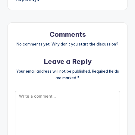
Comments
No comments yet. Why don’t you start the discussion?
Leave a Reply
Your email address will not be published.
Required fields
are marked
*