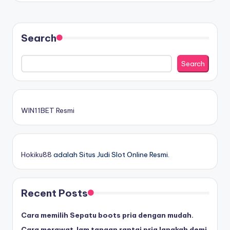
Search
Search
WIN11BET Resmi
Hokiku88
adalah Situs Judi Slot Online Resmi.
Recent Posts
Cara memilih Sepatu boots pria dengan mudah.
Cara merawat Jam tangan rantai pria langkah demi