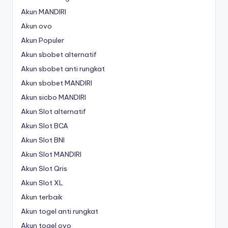
Akun MANDIRI
Akun ovo
Akun Populer
Akun sbobet alternatif
Akun sbobet anti rungkat
Akun sbobet MANDIRI
Akun sicbo MANDIRI
Akun Slot alternatif
Akun Slot BCA
Akun Slot BNI
Akun Slot MANDIRI
Akun Slot Qris
Akun Slot XL
Akun terbaik
Akun togel anti rungkat
Akun togel ovo