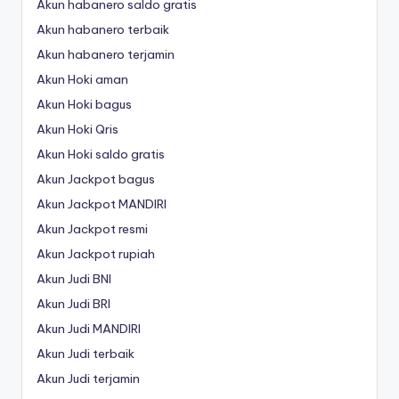
Akun habanero saldo gratis
Akun habanero terbaik
Akun habanero terjamin
Akun Hoki aman
Akun Hoki bagus
Akun Hoki Qris
Akun Hoki saldo gratis
Akun Jackpot bagus
Akun Jackpot MANDIRI
Akun Jackpot resmi
Akun Jackpot rupiah
Akun Judi BNI
Akun Judi BRI
Akun Judi MANDIRI
Akun Judi terbaik
Akun Judi terjamin