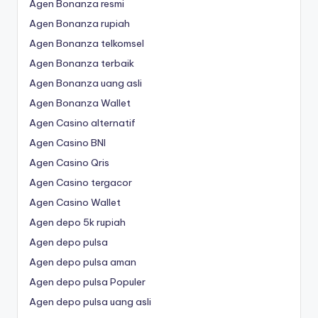
Agen Bonanza resmi
Agen Bonanza rupiah
Agen Bonanza telkomsel
Agen Bonanza terbaik
Agen Bonanza uang asli
Agen Bonanza Wallet
Agen Casino alternatif
Agen Casino BNI
Agen Casino Qris
Agen Casino tergacor
Agen Casino Wallet
Agen depo 5k rupiah
Agen depo pulsa
Agen depo pulsa aman
Agen depo pulsa Populer
Agen depo pulsa uang asli