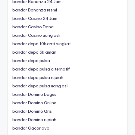
bandar Bonanza 24 Jam
bandar Bonanza resmi
bandar Casino 24 Jam
bandar Casino Dana
bandar Casino uang asli
bandar depo 10k anti rungkat
bandar depo 5k aman
bandar depo pulsa
bandar depo pulsa alternatif
bandar depo pulsa rupiah
bandar depo pulsa uang asli
bandar Domino bagus
bandar Domino Online
bandar Domino Qris
bandar Domino rupiah
bandar Gacor ovo