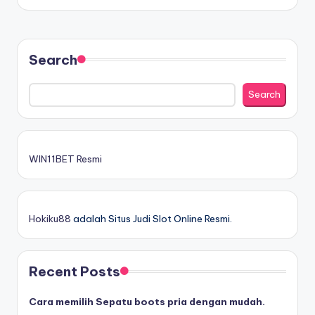
by
Search
Search
WIN11BET Resmi
Hokiku88
adalah Situs Judi Slot Online Resmi.
Recent Posts
Cara memilih Sepatu boots pria dengan mudah.