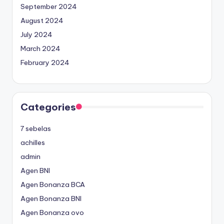
September 2024
August 2024
July 2024
March 2024
February 2024
Categories
7 sebelas
achilles
admin
Agen BNI
Agen Bonanza BCA
Agen Bonanza BNI
Agen Bonanza ovo