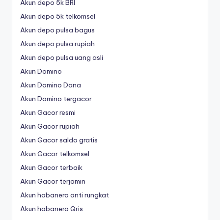
Akun depo 5k BRI
Akun depo 5k telkomsel
Akun depo pulsa bagus
Akun depo pulsa rupiah
Akun depo pulsa uang asli
Akun Domino
Akun Domino Dana
Akun Domino tergacor
Akun Gacor resmi
Akun Gacor rupiah
Akun Gacor saldo gratis
Akun Gacor telkomsel
Akun Gacor terbaik
Akun Gacor terjamin
Akun habanero anti rungkat
Akun habanero Qris