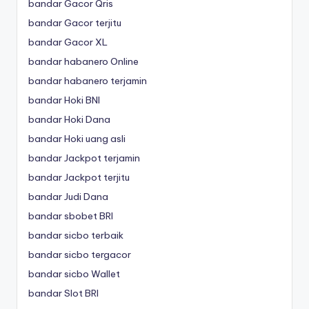
bandar Gacor Qris
bandar Gacor terjitu
bandar Gacor XL
bandar habanero Online
bandar habanero terjamin
bandar Hoki BNI
bandar Hoki Dana
bandar Hoki uang asli
bandar Jackpot terjamin
bandar Jackpot terjitu
bandar Judi Dana
bandar sbobet BRI
bandar sicbo terbaik
bandar sicbo tergacor
bandar sicbo Wallet
bandar Slot BRI