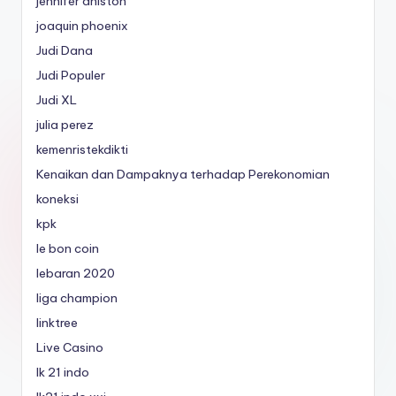
jennifer aniston
joaquin phoenix
Judi Dana
Judi Populer
Judi XL
julia perez
kemenristekdikti
Kenaikan dan Dampaknya terhadap Perekonomian
koneksi
kpk
le bon coin
lebaran 2020
liga champion
linktree
Live Casino
lk 21 indo