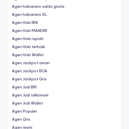
Agen habanero saldo gratis
Agen habanero XL
Agen Hoki BNI
Agen Hoki MANDIRI
Agen Hoki rupiah
Agen Hoki terbaik
Agen Hoki Wallet
Agen Jackpot aman
Agen Jackpot BCA
Agen Jackpot Qris
Agen Judi BRI
Agen Judi telkomsel
Agen Judi Wallet
Agen Populer
Agen Qris
Agen resmi