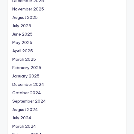
December 2025
November 2025
August 2025
July 2025
June 2025
May 2025
April 2025
March 2025
February 2025
January 2025
December 2024
October 2024
September 2024
August 2024
July 2024
March 2024