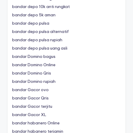
bandar depo 10k anti rungkat
bandar depo 5k aman
bandar depo pulsa
bandar depo pulsa alternatif
bandar depo pulsa rupiah
bandar depo pulsa uang asli
bandar Domino bagus
bandar Domino Online
bandar Domino Qris
bandar Domino rupiah
bandar Gacor ovo
bandar Gacor Qris
bandar Gacor terjitu
bandar Gacor XL
bandar habanero Online
bandar habanero terjamin