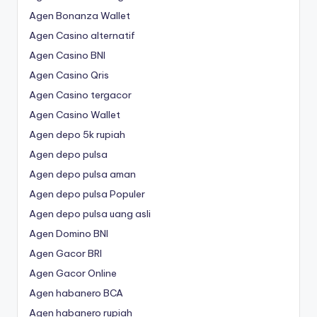
Agen Bonanza Wallet
Agen Casino alternatif
Agen Casino BNI
Agen Casino Qris
Agen Casino tergacor
Agen Casino Wallet
Agen depo 5k rupiah
Agen depo pulsa
Agen depo pulsa aman
Agen depo pulsa Populer
Agen depo pulsa uang asli
Agen Domino BNI
Agen Gacor BRI
Agen Gacor Online
Agen habanero BCA
Agen habanero rupiah