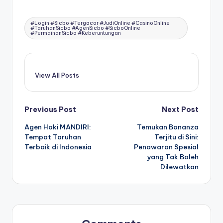
Tags:
#Login #Sicbo #Tergacor #JudiOnline #CasinoOnline
#TaruhanSicbo #AgenSicbo #SicboOnline
#PermainanSicbo #Keberuntungan
View All Posts
Post
Previous Post
Next Post
Agen Hoki MANDIRI:
Temukan Bonanza
navigation
Tempat Taruhan
Terjitu di Sini:
Terbaik di Indonesia
Penawaran Spesial
yang Tak Boleh
Dilewatkan