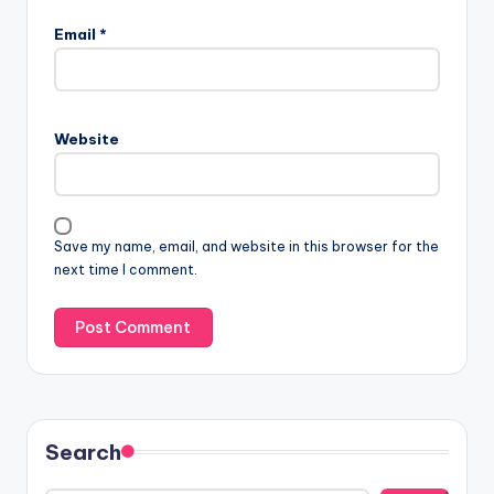
Email
*
Website
Save my name, email, and website in this browser for the
next time I comment.
Search