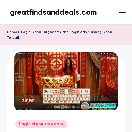
greatfindsanddeals.com
Skip
to
content
Home
»
Login Sicbo Tergacor: Cara Login dan Menang Sicbo
Terbaik
Posted
Login sicbo tergacor
in