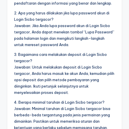
pendaftaran dengan informasi yang benar dan lengkap.
2. Apa yang harus dilakukan jika lupa password akun di
Login Sicbo tergacor?
Jawaban: Jika Anda lupa password akun di Login Sicbo
tergacor, Anda dapat menekan tombol “Lupa Password”
pada halaman login dan mengikuti langkah-langkah
untuk mereset password Anda.
3. Bagaimana cara melakukan deposit di Login Sicbo
tergacor?
Jawaban: Untuk melakukan deposit di Login Sicbo
tergacor, Anda harus masuk ke akun Anda, kemudian pilih
opsi deposit dan pilih metode pembayaran yang
diinginkan. Ikuti petunjuk selanjutnya untuk
menyelesaikan proses deposit.
4. Berapa minimal taruhan di Login Sicbo tergacor?
Jawaban: Minimal taruhan di Login Sicbo tergacor bisa
berbeda-beda tergantung pada jenis permainan yang
dimainkan. Pastikan untuk memeriksa aturan dan
ketentuan yang berlaku sebelum memasang taruhan.