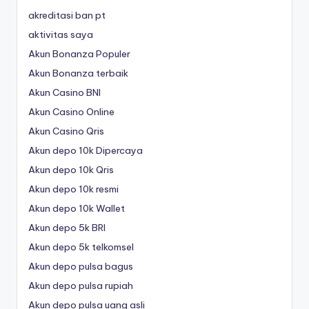
akreditasi ban pt
aktivitas saya
Akun Bonanza Populer
Akun Bonanza terbaik
Akun Casino BNI
Akun Casino Online
Akun Casino Qris
Akun depo 10k Dipercaya
Akun depo 10k Qris
Akun depo 10k resmi
Akun depo 10k Wallet
Akun depo 5k BRI
Akun depo 5k telkomsel
Akun depo pulsa bagus
Akun depo pulsa rupiah
Akun depo pulsa uang asli