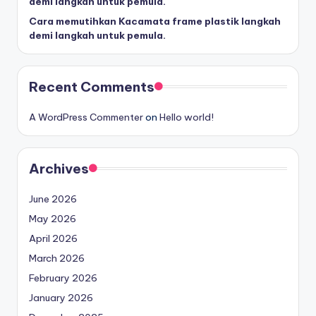
demi langkah untuk pemula.
Cara memutihkan Kacamata frame plastik langkah
demi langkah untuk pemula.
Recent Comments
A WordPress Commenter
on
Hello world!
Archives
June 2026
May 2026
April 2026
March 2026
February 2026
January 2026