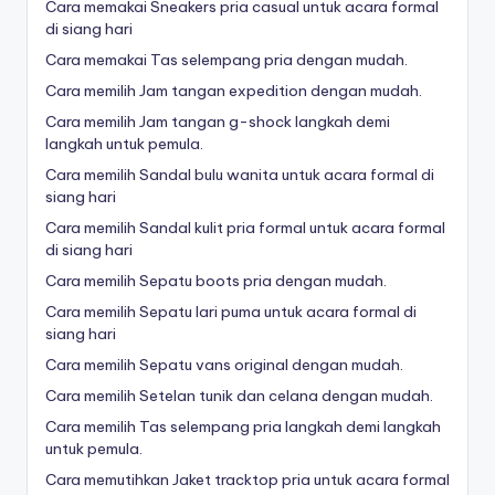
Cara memakai Sneakers pria casual untuk acara formal
di siang hari
Cara memakai Tas selempang pria dengan mudah.
Cara memilih Jam tangan expedition dengan mudah.
Cara memilih Jam tangan g-shock langkah demi
langkah untuk pemula.
Cara memilih Sandal bulu wanita untuk acara formal di
siang hari
Cara memilih Sandal kulit pria formal untuk acara formal
di siang hari
Cara memilih Sepatu boots pria dengan mudah.
Cara memilih Sepatu lari puma untuk acara formal di
siang hari
Cara memilih Sepatu vans original dengan mudah.
Cara memilih Setelan tunik dan celana dengan mudah.
Cara memilih Tas selempang pria langkah demi langkah
untuk pemula.
Cara memutihkan Jaket tracktop pria untuk acara formal