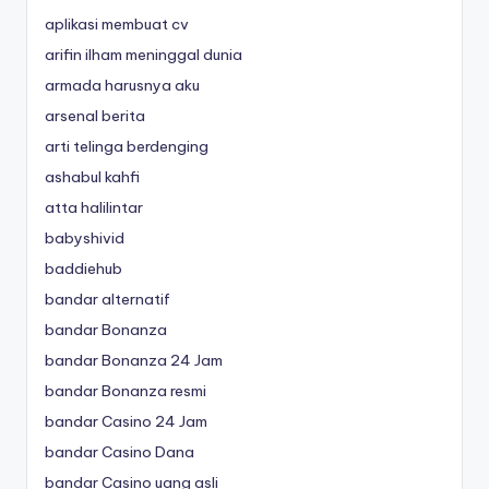
aplikasi membuat cv
arifin ilham meninggal dunia
armada harusnya aku
arsenal berita
arti telinga berdenging
ashabul kahfi
atta halilintar
babyshivid
baddiehub
bandar alternatif
bandar Bonanza
bandar Bonanza 24 Jam
bandar Bonanza resmi
bandar Casino 24 Jam
bandar Casino Dana
bandar Casino uang asli