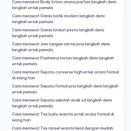
Cara merawat Body lotion aroma parfum langkah demi
langkah untuk pemula.
Cara merawat Gamis batik modern langkah demi
langkah untuk pemula.
Cara merawat Gamis brokat pesta langkah demi
langkah untuk pemula.
Cara merawat Jam tangan rantai pria langkah demi
langkah untuk pemula.
Cara merawat Pashmina instan langkah demi langkah
untuk pemula.
Cara merawat Sepatu converse high untuk acara formal
di siang hari
Cara merawat Sepatu formal pria langkah demi langkah
untuk pemula.
Cara merawat Sepatu sekolah anak sd langkah demi
langkah untuk pemula.
Cara merawat Tas bahu wanita untuk acara formal di
siang hari
Cara merawat Tas ransel wanita kecil dengan mudah.