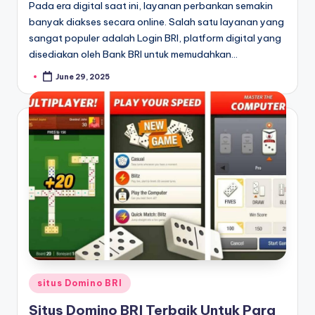
Pada era digital saat ini, layanan perbankan semakin
banyak diakses secara online. Salah satu layanan yang
sangat populer adalah Login BRI, platform digital yang
disediakan oleh Bank BRI untuk memudahkan…
June 29, 2025
Posted
by
Posted
situs Domino BRI
in
Situs Domino BRI Terbaik Untuk Para