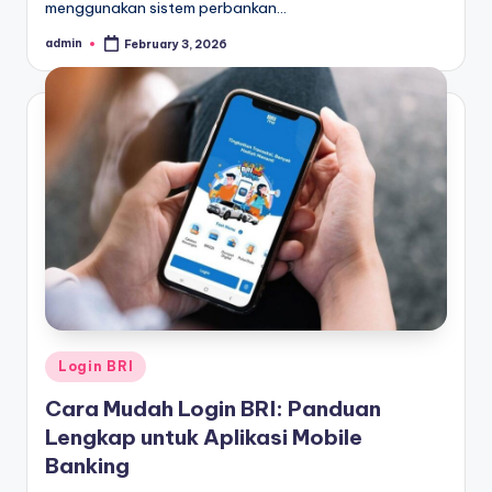
menggunakan sistem perbankan…
admin
February 3, 2026
Posted
by
Posted
Login BRI
in
Cara Mudah Login BRI: Panduan
Lengkap untuk Aplikasi Mobile
Banking