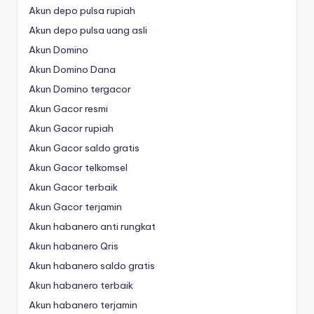
Akun depo pulsa rupiah
Akun depo pulsa uang asli
Akun Domino
Akun Domino Dana
Akun Domino tergacor
Akun Gacor resmi
Akun Gacor rupiah
Akun Gacor saldo gratis
Akun Gacor telkomsel
Akun Gacor terbaik
Akun Gacor terjamin
Akun habanero anti rungkat
Akun habanero Qris
Akun habanero saldo gratis
Akun habanero terbaik
Akun habanero terjamin