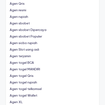
Agen Qris
Agen resmi
Agen rupiah
Agen sbobet
Agen sbobet Dipercaya
Agen sbobet Populer
Agen sicbo rupiah
Agen Slot uang asli
Agen terjamin
Agen togel BCA
Agen togel MANDIRI
Agen togel Qris
Agen togel rupiah
Agen togel telkomsel
Agen togel Wallet
Agen XL