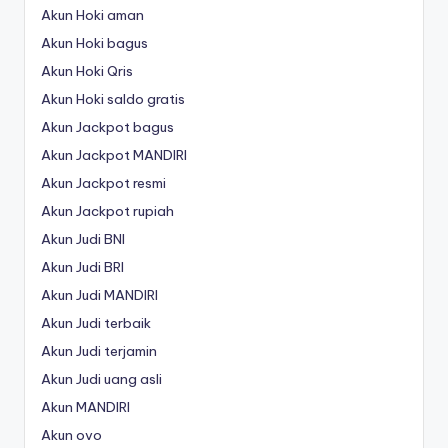
Akun Hoki aman
Akun Hoki bagus
Akun Hoki Qris
Akun Hoki saldo gratis
Akun Jackpot bagus
Akun Jackpot MANDIRI
Akun Jackpot resmi
Akun Jackpot rupiah
Akun Judi BNI
Akun Judi BRI
Akun Judi MANDIRI
Akun Judi terbaik
Akun Judi terjamin
Akun Judi uang asli
Akun MANDIRI
Akun ovo