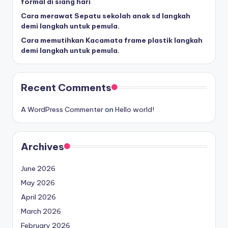
formal di siang hari
Cara merawat Sepatu sekolah anak sd langkah
demi langkah untuk pemula.
Cara memutihkan Kacamata frame plastik langkah
demi langkah untuk pemula.
Recent Comments
A WordPress Commenter
on
Hello world!
Archives
June 2026
May 2026
April 2026
March 2026
February 2026