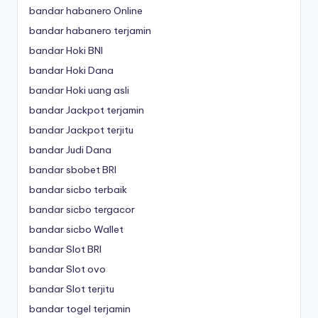
bandar habanero Online
bandar habanero terjamin
bandar Hoki BNI
bandar Hoki Dana
bandar Hoki uang asli
bandar Jackpot terjamin
bandar Jackpot terjitu
bandar Judi Dana
bandar sbobet BRI
bandar sicbo terbaik
bandar sicbo tergacor
bandar sicbo Wallet
bandar Slot BRI
bandar Slot ovo
bandar Slot terjitu
bandar togel terjamin