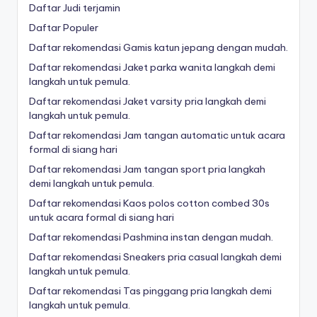
Daftar Judi terjamin
Daftar Populer
Daftar rekomendasi Gamis katun jepang dengan mudah.
Daftar rekomendasi Jaket parka wanita langkah demi
langkah untuk pemula.
Daftar rekomendasi Jaket varsity pria langkah demi
langkah untuk pemula.
Daftar rekomendasi Jam tangan automatic untuk acara
formal di siang hari
Daftar rekomendasi Jam tangan sport pria langkah
demi langkah untuk pemula.
Daftar rekomendasi Kaos polos cotton combed 30s
untuk acara formal di siang hari
Daftar rekomendasi Pashmina instan dengan mudah.
Daftar rekomendasi Sneakers pria casual langkah demi
langkah untuk pemula.
Daftar rekomendasi Tas pinggang pria langkah demi
langkah untuk pemula.