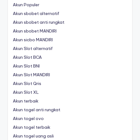
Akun Populer
Akun sbobet alternatif
Akun sbobet anti rungkat
Akun sbobet MANDIRI
Akun sicbo MANDIRI
Akun Slot alternatif
Akun Slot BCA
Akun Slot BNI
Akun Slot MANDIRI
Akun Slot Qris
Akun Slot XL
Akun terbaik
Akun togel anti rungkat
Akun togel ovo
Akun togel terbaik
Akun togel uang asli