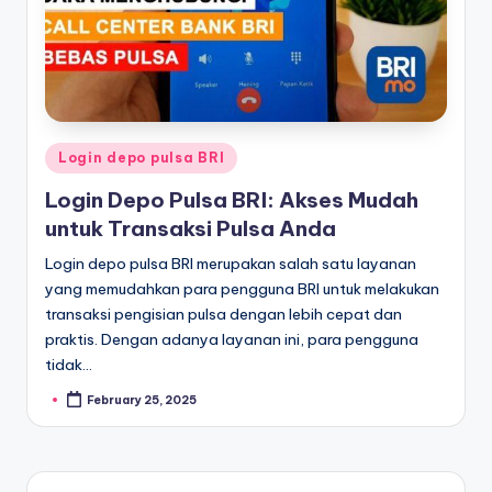
Posted
Login depo pulsa BRI
in
Login Depo Pulsa BRI: Akses Mudah
untuk Transaksi Pulsa Anda
Login depo pulsa BRI merupakan salah satu layanan
yang memudahkan para pengguna BRI untuk melakukan
transaksi pengisian pulsa dengan lebih cepat dan
praktis. Dengan adanya layanan ini, para pengguna
tidak…
February 25, 2025
Posted
by