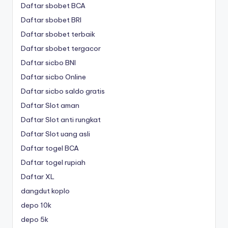
Daftar sbobet BCA
Daftar sbobet BRI
Daftar sbobet terbaik
Daftar sbobet tergacor
Daftar sicbo BNI
Daftar sicbo Online
Daftar sicbo saldo gratis
Daftar Slot aman
Daftar Slot anti rungkat
Daftar Slot uang asli
Daftar togel BCA
Daftar togel rupiah
Daftar XL
dangdut koplo
depo 10k
depo 5k