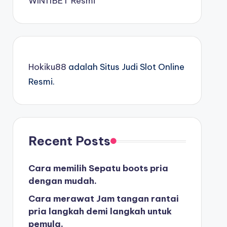
WIN11BET Resmi
Hokiku88
adalah Situs Judi Slot Online
Resmi.
Recent Posts
Cara memilih Sepatu boots pria
dengan mudah.
Cara merawat Jam tangan rantai
pria langkah demi langkah untuk
pemula.