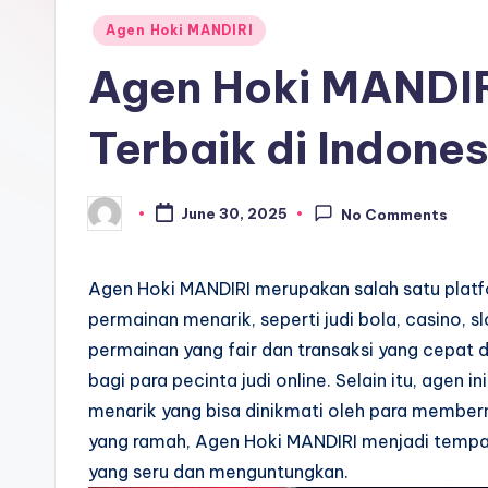
Posted
Agen Hoki MANDIRI
in
Agen Hoki MANDIR
Terbaik di Indones
June 30, 2025
No Comments
Posted
by
Agen Hoki MANDIRI merupakan salah satu platfo
permainan menarik, seperti judi bola, casino, s
permainan yang fair dan transaksi yang cepat
bagi para pecinta judi online. Selain itu, agen
menarik yang bisa dinikmati oleh para member
yang ramah, Agen Hoki MANDIRI menjadi tempa
yang seru dan menguntungkan.