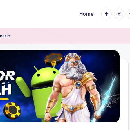
facebook.
twitte
t
Home
nesia