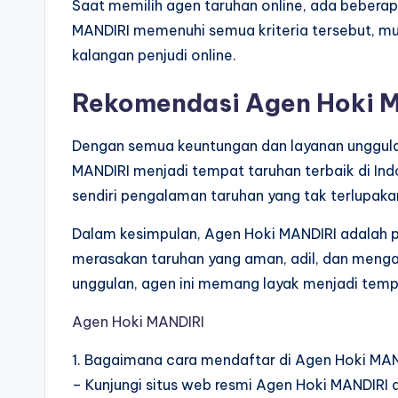
Saat memilih agen taruhan online, ada beberap
MANDIRI memenuhi semua kriteria tersebut, mulai
kalangan penjudi online.
Rekomendasi Agen Hoki 
Dengan semua keuntungan dan layanan unggulan
MANDIRI menjadi tempat taruhan terbaik di Ind
sendiri pengalaman taruhan yang tak terlupaka
Dalam kesimpulan, Agen Hoki MANDIRI adalah pil
merasakan taruhan yang aman, adil, dan menga
unggulan, agen ini memang layak menjadi tempa
Agen Hoki MANDIRI
1. Bagaimana cara mendaftar di Agen Hoki MA
– Kunjungi situs web resmi Agen Hoki MANDIRI d