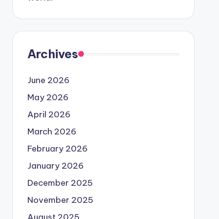
Archives
June 2026
May 2026
April 2026
March 2026
February 2026
January 2026
December 2025
November 2025
August 2025