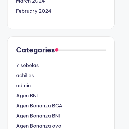
March 2024
February 2024
Categories
7 sebelas
achilles
admin
Agen BNI
Agen Bonanza BCA
Agen Bonanza BNI
Agen Bonanza ovo