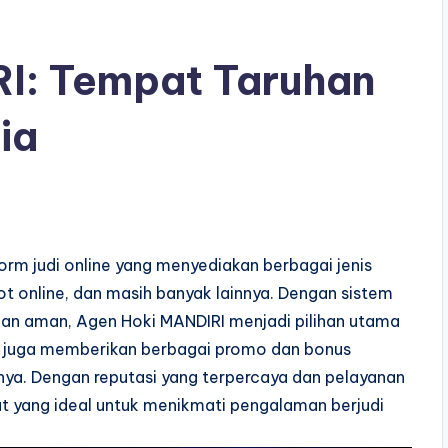
I: Tempat Taruhan
ia
rm judi online yang menyediakan berbagai jenis
lot online, dan masih banyak lainnya. Dengan sistem
 dan aman, Agen Hoki MANDIRI menjadi pilihan utama
 ini juga memberikan berbagai promo dan bonus
nya. Dengan reputasi yang terpercaya dan pelayanan
t yang ideal untuk menikmati pengalaman berjudi