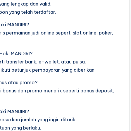
yang lengkap dan valid.
pon yang telah terdaftar.
Hoki MANDIRI?
 permainan judi online seperti slot online, poker,
 Hoki MANDIRI?
i transfer bank, e-wallet, atau pulsa.
ikuti petunjuk pembayaran yang diberikan.
nus atau promo?
 bonus dan promo menarik seperti bonus deposit,
oki MANDIRI?
asukkan jumlah yang ingin ditarik.
ntuan yang berlaku.