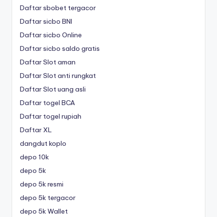
Daftar sbobet tergacor
Daftar sicbo BNI
Daftar sicbo Online
Daftar sicbo saldo gratis
Daftar Slot aman
Daftar Slot anti rungkat
Daftar Slot uang asli
Daftar togel BCA
Daftar togel rupiah
Daftar XL
dangdut koplo
depo 10k
depo 5k
depo 5k resmi
depo 5k tergacor
depo 5k Wallet