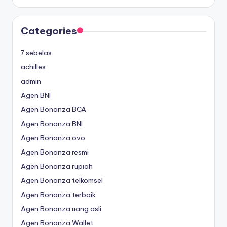
Categories
7 sebelas
achilles
admin
Agen BNI
Agen Bonanza BCA
Agen Bonanza BNI
Agen Bonanza ovo
Agen Bonanza resmi
Agen Bonanza rupiah
Agen Bonanza telkomsel
Agen Bonanza terbaik
Agen Bonanza uang asli
Agen Bonanza Wallet