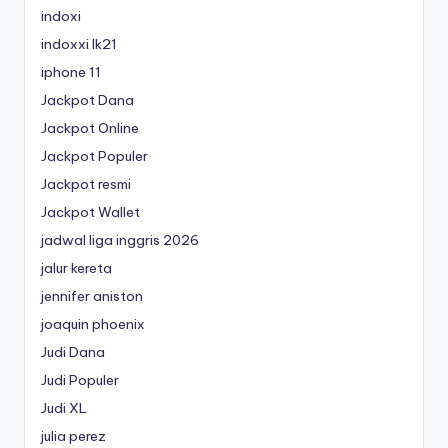
indoxi
indoxxi lk21
iphone 11
Jackpot Dana
Jackpot Online
Jackpot Populer
Jackpot resmi
Jackpot Wallet
jadwal liga inggris 2026
jalur kereta
jennifer aniston
joaquin phoenix
Judi Dana
Judi Populer
Judi XL
julia perez