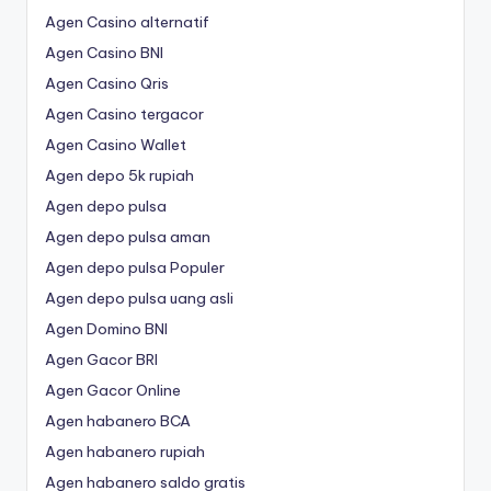
Agen Casino alternatif
Agen Casino BNI
Agen Casino Qris
Agen Casino tergacor
Agen Casino Wallet
Agen depo 5k rupiah
Agen depo pulsa
Agen depo pulsa aman
Agen depo pulsa Populer
Agen depo pulsa uang asli
Agen Domino BNI
Agen Gacor BRI
Agen Gacor Online
Agen habanero BCA
Agen habanero rupiah
Agen habanero saldo gratis