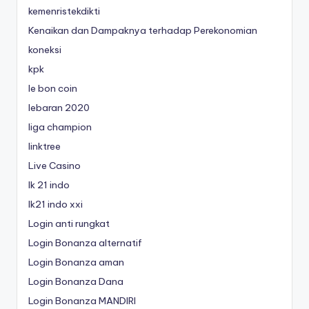
kemenristekdikti
Kenaikan dan Dampaknya terhadap Perekonomian
koneksi
kpk
le bon coin
lebaran 2020
liga champion
linktree
Live Casino
lk 21 indo
lk21 indo xxi
Login anti rungkat
Login Bonanza alternatif
Login Bonanza aman
Login Bonanza Dana
Login Bonanza MANDIRI