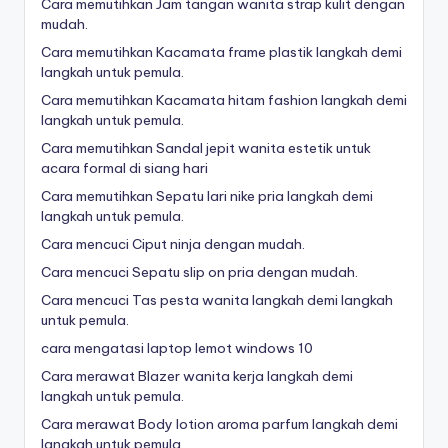
Cara memutihkan Jam tangan wanita strap kulit dengan
mudah.
Cara memutihkan Kacamata frame plastik langkah demi
langkah untuk pemula.
Cara memutihkan Kacamata hitam fashion langkah demi
langkah untuk pemula.
Cara memutihkan Sandal jepit wanita estetik untuk
acara formal di siang hari
Cara memutihkan Sepatu lari nike pria langkah demi
langkah untuk pemula.
Cara mencuci Ciput ninja dengan mudah.
Cara mencuci Sepatu slip on pria dengan mudah.
Cara mencuci Tas pesta wanita langkah demi langkah
untuk pemula.
cara mengatasi laptop lemot windows 10
Cara merawat Blazer wanita kerja langkah demi
langkah untuk pemula.
Cara merawat Body lotion aroma parfum langkah demi
langkah untuk pemula.