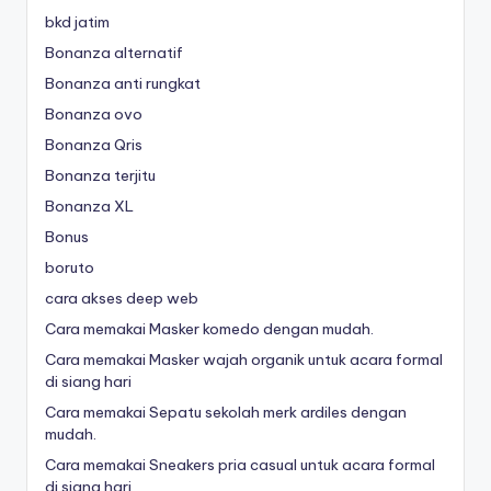
bkd jatim
Bonanza alternatif
Bonanza anti rungkat
Bonanza ovo
Bonanza Qris
Bonanza terjitu
Bonanza XL
Bonus
boruto
cara akses deep web
Cara memakai Masker komedo dengan mudah.
Cara memakai Masker wajah organik untuk acara formal
di siang hari
Cara memakai Sepatu sekolah merk ardiles dengan
mudah.
Cara memakai Sneakers pria casual untuk acara formal
di siang hari