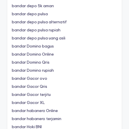
bandar depo 5k aman
bandar depo pulsa
bandar depo pulsa alternatif
bandar depo pulsa rupiah
bandar depo pulsa uang asli
bandar Domino bagus
bandar Domino Online
bandar Domino Qris
bandar Domino rupiah
bandar Gacor ovo
bandar Gacor Qris
bandar Gacor terjitu
bandar Gacor XL
bandar habanero Online
bandar habanero terjamin
bandar Hoki BNI