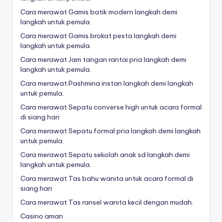
Cara merawat Gamis batik modern langkah demi
langkah untuk pemula.
Cara merawat Gamis brokat pesta langkah demi
langkah untuk pemula.
Cara merawat Jam tangan rantai pria langkah demi
langkah untuk pemula.
Cara merawat Pashmina instan langkah demi langkah
untuk pemula.
Cara merawat Sepatu converse high untuk acara formal
di siang hari
Cara merawat Sepatu formal pria langkah demi langkah
untuk pemula.
Cara merawat Sepatu sekolah anak sd langkah demi
langkah untuk pemula.
Cara merawat Tas bahu wanita untuk acara formal di
siang hari
Cara merawat Tas ransel wanita kecil dengan mudah.
Casino aman