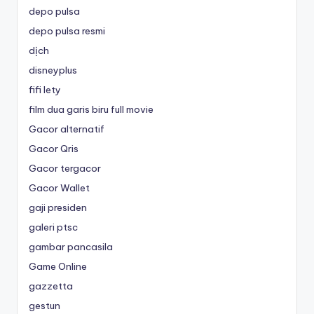
depo pulsa
depo pulsa resmi
dịch
disneyplus
fifi lety
film dua garis biru full movie
Gacor alternatif
Gacor Qris
Gacor tergacor
Gacor Wallet
gaji presiden
galeri ptsc
gambar pancasila
Game Online
gazzetta
gestun