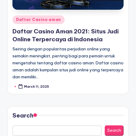
Posted
Daftar Casino aman
in
Daftar Casino Aman 2021: Situs Judi
Online Terpercaya di Indonesia
Seiring dengan popularitas perjudian online yang
semakin meningkat, penting bagi para pemain untuk
mengetahui tentang daftar casino aman. Daftar casino
aman adalah kumpulan situs judi online yang terpercaya
dan memiliki…
March 11, 2025
Posted
by
Search
Search