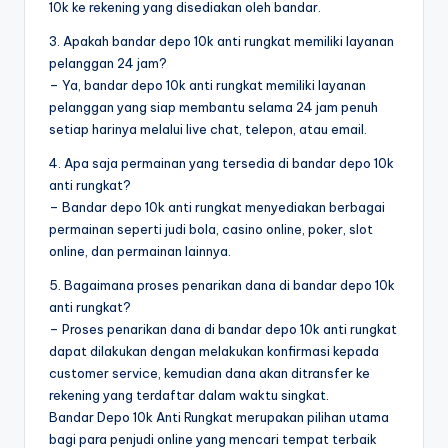
10k ke rekening yang disediakan oleh bandar.
3. Apakah bandar depo 10k anti rungkat memiliki layanan
pelanggan 24 jam?
– Ya, bandar depo 10k anti rungkat memiliki layanan
pelanggan yang siap membantu selama 24 jam penuh
setiap harinya melalui live chat, telepon, atau email.
4. Apa saja permainan yang tersedia di bandar depo 10k
anti rungkat?
– Bandar depo 10k anti rungkat menyediakan berbagai
permainan seperti judi bola, casino online, poker, slot
online, dan permainan lainnya.
5. Bagaimana proses penarikan dana di bandar depo 10k
anti rungkat?
– Proses penarikan dana di bandar depo 10k anti rungkat
dapat dilakukan dengan melakukan konfirmasi kepada
customer service, kemudian dana akan ditransfer ke
rekening yang terdaftar dalam waktu singkat.
Bandar Depo 10k Anti Rungkat merupakan pilihan utama
bagi para penjudi online yang mencari tempat terbaik