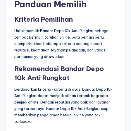
Panduan Memilih
Kriteria Pemilihan
Untuk memilih Bandar Depo 10k Anti Rungkat sebagai
tempat bermain taruhan online, para pemain perlu
memperhatikan beberapa kriteria penting seperti
reputasi, keamanan, layanan pelanggan, dan variasi
permainan yang ditawarkan.
Rekomendasi Bandar Depo
10k Anti Rungkat
Berdasarkan kriteria-kriteria di atas, Bandar Depo 10k
Anti Rungkat dapat menjadi pilihan terbaik bagi para
penjudi online. Dengan reputasi yang baik dan layanan
yang terpercaya, Bandar Depo 10k Anti Rungkat siap
memberikan pengalaman berjudi online yang tak
terlupakan.