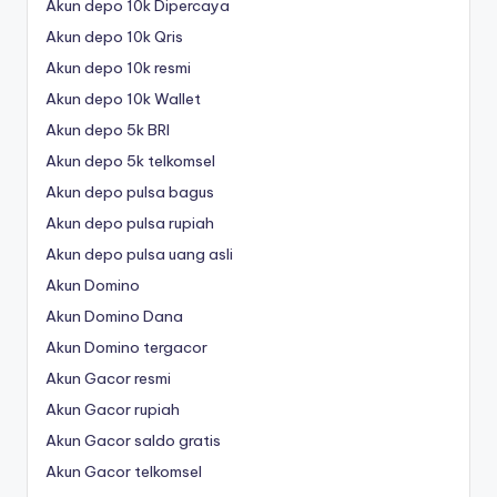
Akun depo 10k Dipercaya
Akun depo 10k Qris
Akun depo 10k resmi
Akun depo 10k Wallet
Akun depo 5k BRI
Akun depo 5k telkomsel
Akun depo pulsa bagus
Akun depo pulsa rupiah
Akun depo pulsa uang asli
Akun Domino
Akun Domino Dana
Akun Domino tergacor
Akun Gacor resmi
Akun Gacor rupiah
Akun Gacor saldo gratis
Akun Gacor telkomsel