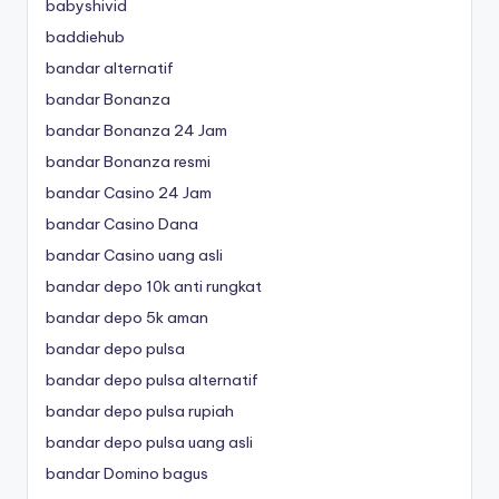
babyshivid
baddiehub
bandar alternatif
bandar Bonanza
bandar Bonanza 24 Jam
bandar Bonanza resmi
bandar Casino 24 Jam
bandar Casino Dana
bandar Casino uang asli
bandar depo 10k anti rungkat
bandar depo 5k aman
bandar depo pulsa
bandar depo pulsa alternatif
bandar depo pulsa rupiah
bandar depo pulsa uang asli
bandar Domino bagus