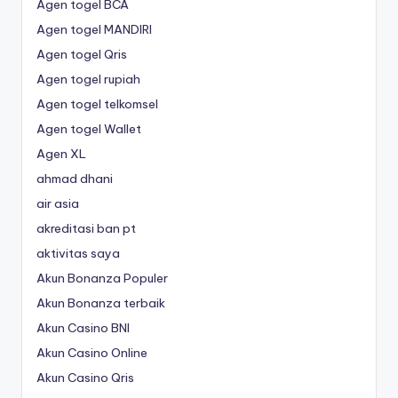
Agen togel BCA
Agen togel MANDIRI
Agen togel Qris
Agen togel rupiah
Agen togel telkomsel
Agen togel Wallet
Agen XL
ahmad dhani
air asia
akreditasi ban pt
aktivitas saya
Akun Bonanza Populer
Akun Bonanza terbaik
Akun Casino BNI
Akun Casino Online
Akun Casino Qris