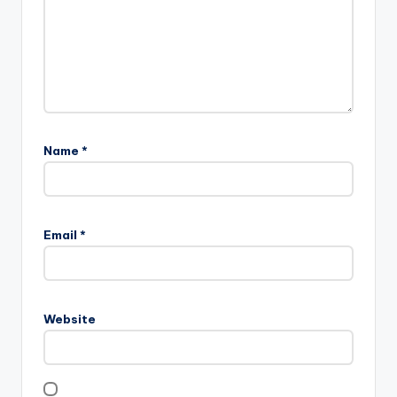
Name
*
Email
*
Website