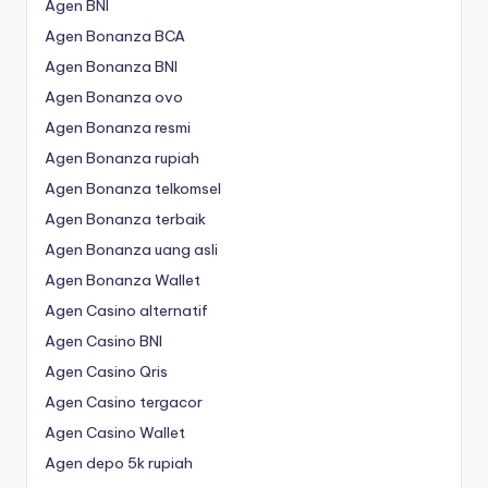
Agen BNI
Agen Bonanza BCA
Agen Bonanza BNI
Agen Bonanza ovo
Agen Bonanza resmi
Agen Bonanza rupiah
Agen Bonanza telkomsel
Agen Bonanza terbaik
Agen Bonanza uang asli
Agen Bonanza Wallet
Agen Casino alternatif
Agen Casino BNI
Agen Casino Qris
Agen Casino tergacor
Agen Casino Wallet
Agen depo 5k rupiah