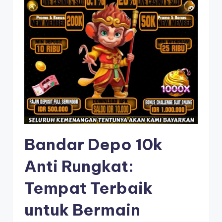
Bandar Depo 10k
Anti Rungkat:
Tempat Terbaik
untuk Bermain