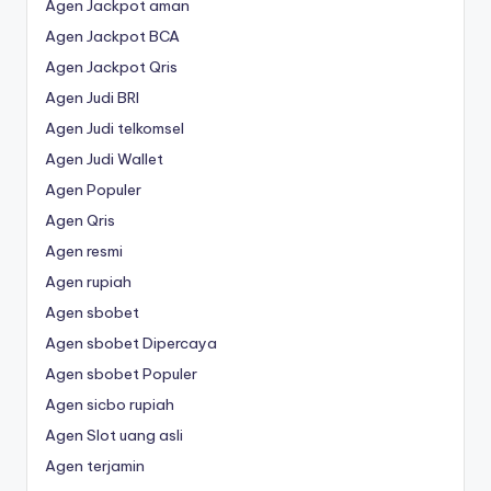
Agen Jackpot aman
Agen Jackpot BCA
Agen Jackpot Qris
Agen Judi BRI
Agen Judi telkomsel
Agen Judi Wallet
Agen Populer
Agen Qris
Agen resmi
Agen rupiah
Agen sbobet
Agen sbobet Dipercaya
Agen sbobet Populer
Agen sicbo rupiah
Agen Slot uang asli
Agen terjamin