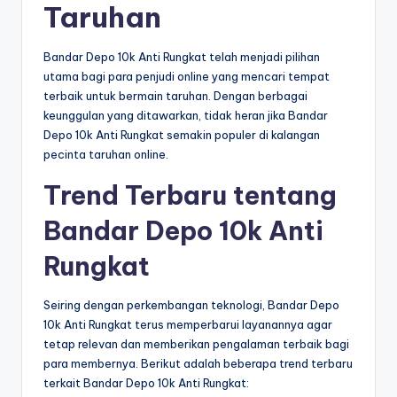
Taruhan
Bandar Depo 10k Anti Rungkat telah menjadi pilihan
utama bagi para penjudi online yang mencari tempat
terbaik untuk bermain taruhan. Dengan berbagai
keunggulan yang ditawarkan, tidak heran jika Bandar
Depo 10k Anti Rungkat semakin populer di kalangan
pecinta taruhan online.
Trend Terbaru tentang
Bandar Depo 10k Anti
Rungkat
Seiring dengan perkembangan teknologi, Bandar Depo
10k Anti Rungkat terus memperbarui layanannya agar
tetap relevan dan memberikan pengalaman terbaik bagi
para membernya. Berikut adalah beberapa trend terbaru
terkait Bandar Depo 10k Anti Rungkat: