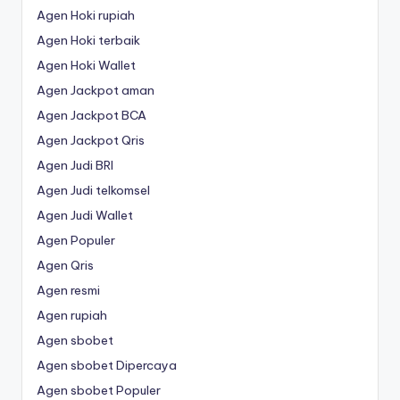
Agen Hoki rupiah
Agen Hoki terbaik
Agen Hoki Wallet
Agen Jackpot aman
Agen Jackpot BCA
Agen Jackpot Qris
Agen Judi BRI
Agen Judi telkomsel
Agen Judi Wallet
Agen Populer
Agen Qris
Agen resmi
Agen rupiah
Agen sbobet
Agen sbobet Dipercaya
Agen sbobet Populer