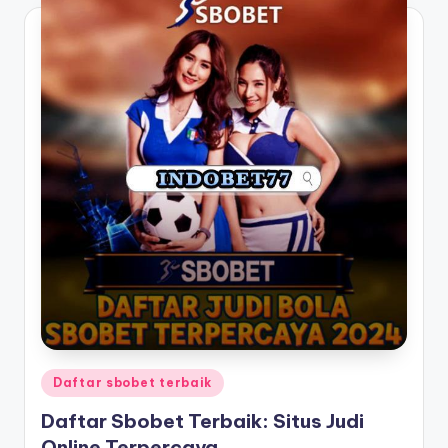
Posted
Daftar sbobet terbaik
in
Daftar Sbobet Terbaik: Situs Judi
Online Terpercaya