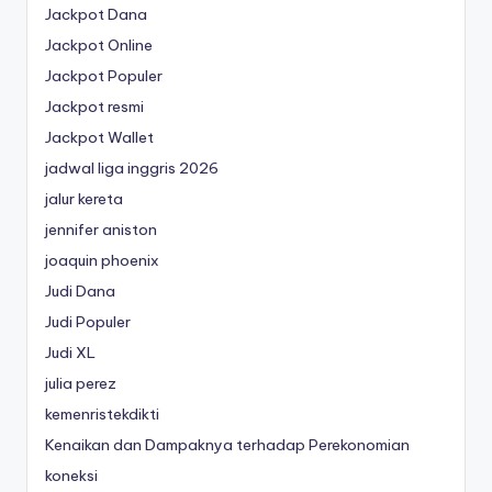
Jackpot Dana
Jackpot Online
Jackpot Populer
Jackpot resmi
Jackpot Wallet
jadwal liga inggris 2026
jalur kereta
jennifer aniston
joaquin phoenix
Judi Dana
Judi Populer
Judi XL
julia perez
kemenristekdikti
Kenaikan dan Dampaknya terhadap Perekonomian
koneksi