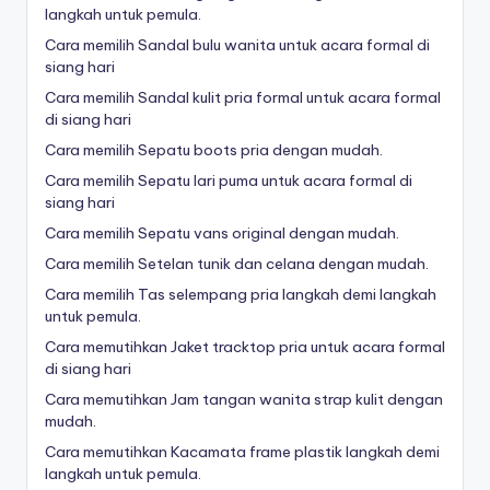
langkah untuk pemula.
Cara memilih Sandal bulu wanita untuk acara formal di
siang hari
Cara memilih Sandal kulit pria formal untuk acara formal
di siang hari
Cara memilih Sepatu boots pria dengan mudah.
Cara memilih Sepatu lari puma untuk acara formal di
siang hari
Cara memilih Sepatu vans original dengan mudah.
Cara memilih Setelan tunik dan celana dengan mudah.
Cara memilih Tas selempang pria langkah demi langkah
untuk pemula.
Cara memutihkan Jaket tracktop pria untuk acara formal
di siang hari
Cara memutihkan Jam tangan wanita strap kulit dengan
mudah.
Cara memutihkan Kacamata frame plastik langkah demi
langkah untuk pemula.