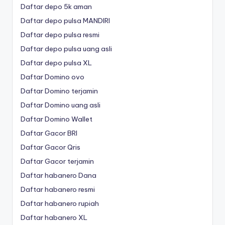
Daftar depo 5k aman
Daftar depo pulsa MANDIRI
Daftar depo pulsa resmi
Daftar depo pulsa uang asli
Daftar depo pulsa XL
Daftar Domino ovo
Daftar Domino terjamin
Daftar Domino uang asli
Daftar Domino Wallet
Daftar Gacor BRI
Daftar Gacor Qris
Daftar Gacor terjamin
Daftar habanero Dana
Daftar habanero resmi
Daftar habanero rupiah
Daftar habanero XL