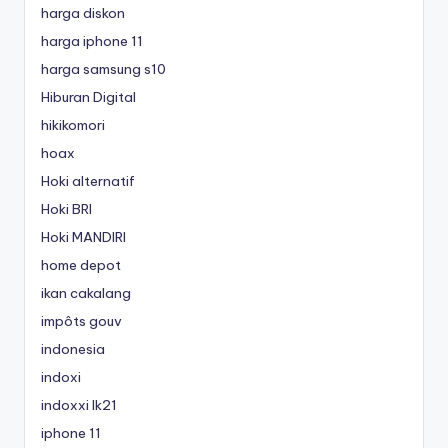
harga diskon
harga iphone 11
harga samsung s10
Hiburan Digital
hikikomori
hoax
Hoki alternatif
Hoki BRI
Hoki MANDIRI
home depot
ikan cakalang
impôts gouv
indonesia
indoxi
indoxxi lk21
iphone 11