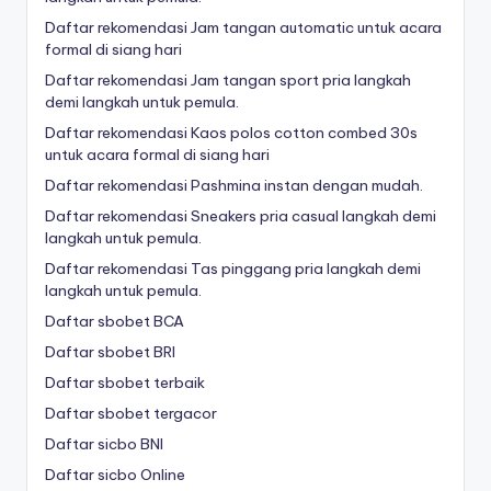
Daftar rekomendasi Jam tangan automatic untuk acara
formal di siang hari
Daftar rekomendasi Jam tangan sport pria langkah
demi langkah untuk pemula.
Daftar rekomendasi Kaos polos cotton combed 30s
untuk acara formal di siang hari
Daftar rekomendasi Pashmina instan dengan mudah.
Daftar rekomendasi Sneakers pria casual langkah demi
langkah untuk pemula.
Daftar rekomendasi Tas pinggang pria langkah demi
langkah untuk pemula.
Daftar sbobet BCA
Daftar sbobet BRI
Daftar sbobet terbaik
Daftar sbobet tergacor
Daftar sicbo BNI
Daftar sicbo Online