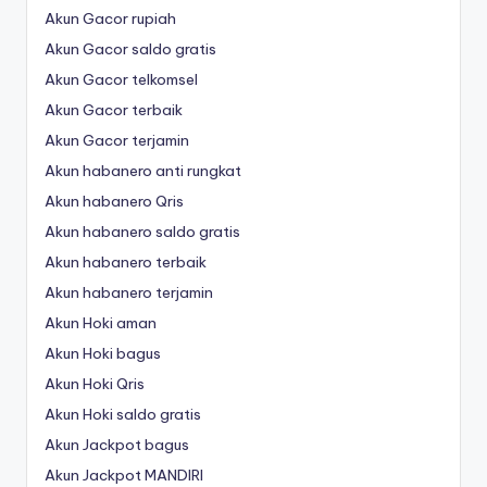
Akun Gacor rupiah
Akun Gacor saldo gratis
Akun Gacor telkomsel
Akun Gacor terbaik
Akun Gacor terjamin
Akun habanero anti rungkat
Akun habanero Qris
Akun habanero saldo gratis
Akun habanero terbaik
Akun habanero terjamin
Akun Hoki aman
Akun Hoki bagus
Akun Hoki Qris
Akun Hoki saldo gratis
Akun Jackpot bagus
Akun Jackpot MANDIRI