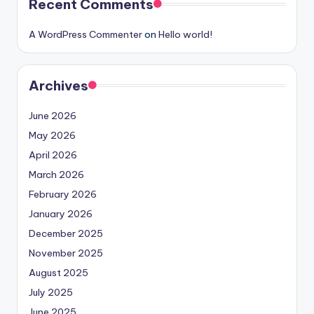
Recent Comments
A WordPress Commenter
on
Hello world!
Archives
June 2026
May 2026
April 2026
March 2026
February 2026
January 2026
December 2025
November 2025
August 2025
July 2025
June 2025