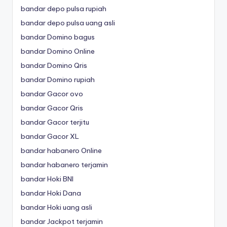
bandar depo pulsa rupiah
bandar depo pulsa uang asli
bandar Domino bagus
bandar Domino Online
bandar Domino Qris
bandar Domino rupiah
bandar Gacor ovo
bandar Gacor Qris
bandar Gacor terjitu
bandar Gacor XL
bandar habanero Online
bandar habanero terjamin
bandar Hoki BNI
bandar Hoki Dana
bandar Hoki uang asli
bandar Jackpot terjamin