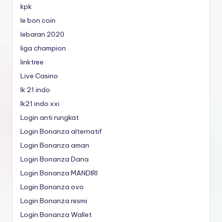
kpk
le bon coin
lebaran 2020
liga champion
linktree
Live Casino
lk 21 indo
lk21 indo xxi
Login anti rungkat
Login Bonanza alternatif
Login Bonanza aman
Login Bonanza Dana
Login Bonanza MANDIRI
Login Bonanza ovo
Login Bonanza resmi
Login Bonanza Wallet