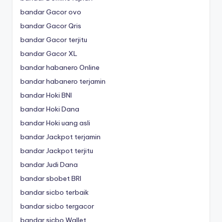
bandar Gacor ovo
bandar Gacor Qris
bandar Gacor terjitu
bandar Gacor XL
bandar habanero Online
bandar habanero terjamin
bandar Hoki BNI
bandar Hoki Dana
bandar Hoki uang asli
bandar Jackpot terjamin
bandar Jackpot terjitu
bandar Judi Dana
bandar sbobet BRI
bandar sicbo terbaik
bandar sicbo tergacor
bandar sicbo Wallet