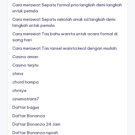
Cara merawat Sepatu formal pria langkah demi langkah
untuk pemula.
Cara merawat Sepatu sekolah anak sd langkah demi
langkah untuk pemula.
Cara merawat Tas bahu wanita untuk acara formal di
siang hari
Cara merawat Tas ransel wanita kecil dengan mudah.
Casino aman
Casino terjitu
china
chord hampa
chrisye
cinematrans7
Daftar bagus
Daftar Bonanza
Daftar Bonanza 24 Jam
Daftar Bonanza rupiah