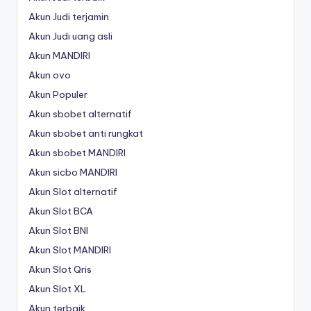
Akun Judi terjamin
Akun Judi uang asli
Akun MANDIRI
Akun ovo
Akun Populer
Akun sbobet alternatif
Akun sbobet anti rungkat
Akun sbobet MANDIRI
Akun sicbo MANDIRI
Akun Slot alternatif
Akun Slot BCA
Akun Slot BNI
Akun Slot MANDIRI
Akun Slot Qris
Akun Slot XL
Akun terbaik