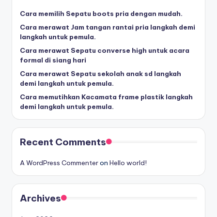
Cara memilih Sepatu boots pria dengan mudah.
Cara merawat Jam tangan rantai pria langkah demi
langkah untuk pemula.
Cara merawat Sepatu converse high untuk acara
formal di siang hari
Cara merawat Sepatu sekolah anak sd langkah
demi langkah untuk pemula.
Cara memutihkan Kacamata frame plastik langkah
demi langkah untuk pemula.
Recent Comments
A WordPress Commenter
on
Hello world!
Archives