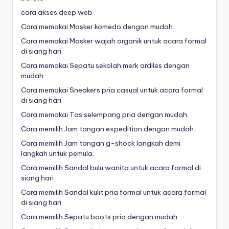
cara akses deep web
Cara memakai Masker komedo dengan mudah.
Cara memakai Masker wajah organik untuk acara formal
di siang hari
Cara memakai Sepatu sekolah merk ardiles dengan
mudah.
Cara memakai Sneakers pria casual untuk acara formal
di siang hari
Cara memakai Tas selempang pria dengan mudah.
Cara memilih Jam tangan expedition dengan mudah.
Cara memilih Jam tangan g-shock langkah demi
langkah untuk pemula.
Cara memilih Sandal bulu wanita untuk acara formal di
siang hari
Cara memilih Sandal kulit pria formal untuk acara formal
di siang hari
Cara memilih Sepatu boots pria dengan mudah.