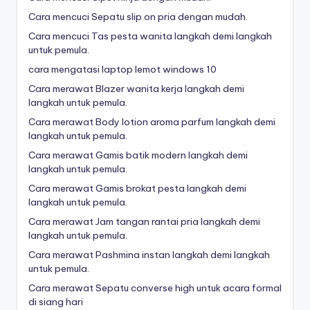
Cara mencuci Sepatu slip on pria dengan mudah.
Cara mencuci Tas pesta wanita langkah demi langkah
untuk pemula.
cara mengatasi laptop lemot windows 10
Cara merawat Blazer wanita kerja langkah demi
langkah untuk pemula.
Cara merawat Body lotion aroma parfum langkah demi
langkah untuk pemula.
Cara merawat Gamis batik modern langkah demi
langkah untuk pemula.
Cara merawat Gamis brokat pesta langkah demi
langkah untuk pemula.
Cara merawat Jam tangan rantai pria langkah demi
langkah untuk pemula.
Cara merawat Pashmina instan langkah demi langkah
untuk pemula.
Cara merawat Sepatu converse high untuk acara formal
di siang hari