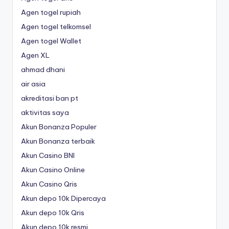
Agen togel rupiah
Agen togel telkomsel
Agen togel Wallet
Agen XL
ahmad dhani
air asia
akreditasi ban pt
aktivitas saya
Akun Bonanza Populer
Akun Bonanza terbaik
Akun Casino BNI
Akun Casino Online
Akun Casino Qris
Akun depo 10k Dipercaya
Akun depo 10k Qris
Akun depo 10k resmi