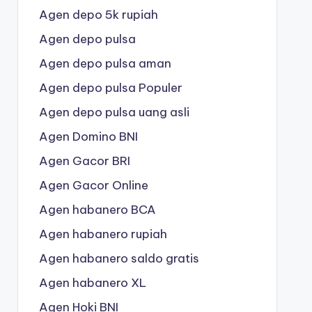
Agen depo 5k rupiah
Agen depo pulsa
Agen depo pulsa aman
Agen depo pulsa Populer
Agen depo pulsa uang asli
Agen Domino BNI
Agen Gacor BRI
Agen Gacor Online
Agen habanero BCA
Agen habanero rupiah
Agen habanero saldo gratis
Agen habanero XL
Agen Hoki BNI