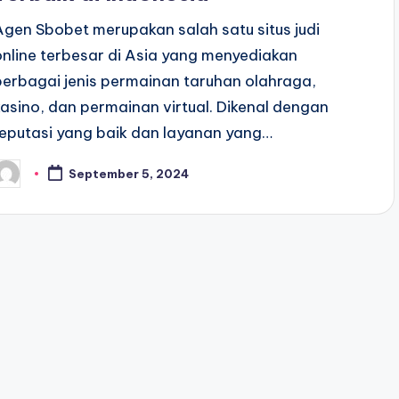
Agen Sbobet merupakan salah satu situs judi
online terbesar di Asia yang menyediakan
berbagai jenis permainan taruhan olahraga,
kasino, dan permainan virtual. Dikenal dengan
reputasi yang baik dan layanan yang…
September 5, 2024
osted
y