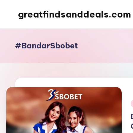
greatfindsanddeals.com
Skip
to
content
#BandarSbobet
i