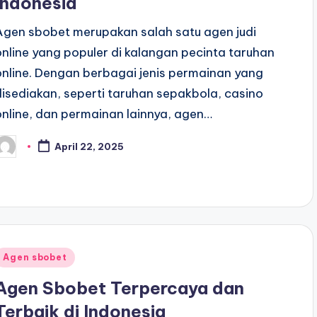
Indonesia
Agen sbobet merupakan salah satu agen judi
online yang populer di kalangan pecinta taruhan
online. Dengan berbagai jenis permainan yang
disediakan, seperti taruhan sepakbola, casino
online, dan permainan lainnya, agen…
April 22, 2025
osted
y
Posted
Agen sbobet
n
Agen Sbobet Terpercaya dan
Terbaik di Indonesia