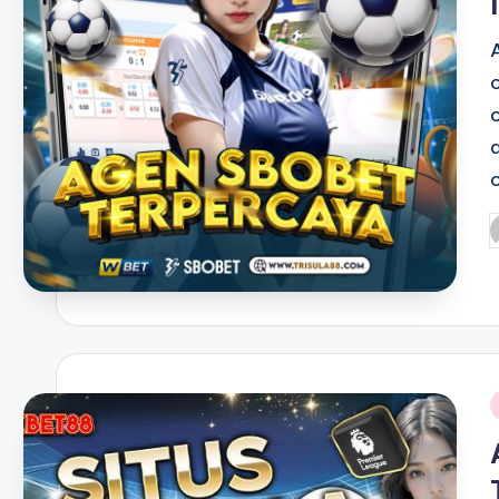
P
b
i