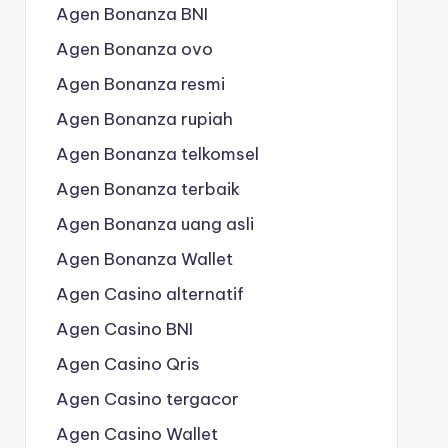
Agen Bonanza BNI
Agen Bonanza ovo
Agen Bonanza resmi
Agen Bonanza rupiah
Agen Bonanza telkomsel
Agen Bonanza terbaik
Agen Bonanza uang asli
Agen Bonanza Wallet
Agen Casino alternatif
Agen Casino BNI
Agen Casino Qris
Agen Casino tergacor
Agen Casino Wallet