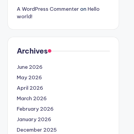
A WordPress Commenter
on
Hello
world!
Archives
June 2026
May 2026
April 2026
March 2026
February 2026
January 2026
December 2025