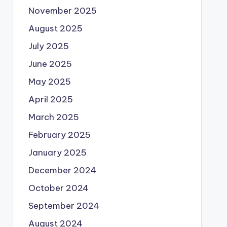
November 2025
August 2025
July 2025
June 2025
May 2025
April 2025
March 2025
February 2025
January 2025
December 2024
October 2024
September 2024
August 2024