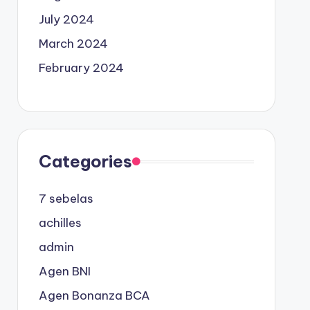
July 2024
March 2024
February 2024
Categories
7 sebelas
achilles
admin
Agen BNI
Agen Bonanza BCA