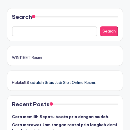
Search
Search
WIN11BET Resmi
Hokiku88
adalah Situs Judi Slot Online Resmi.
Recent Posts
Cara memilih Sepatu boots pria dengan mudah.
Cara merawat Jam tangan rantai pria langkah demi