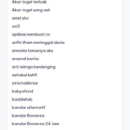
Akun togel terbaik
Akun togel uang asli
amel alvi
ao3
aplikasi membuat cv
arifin ilham meninggal dunia
armada harusnya aku
arsenal berita
arti telinga berdenging
ashabul kahfi
atta halilintar
babyshivid
baddiehub
bandar alternatif
bandar Bonanza
bandar Bonanza 24 Jam