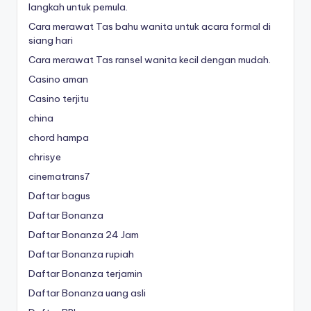
langkah untuk pemula.
Cara merawat Tas bahu wanita untuk acara formal di
siang hari
Cara merawat Tas ransel wanita kecil dengan mudah.
Casino aman
Casino terjitu
china
chord hampa
chrisye
cinematrans7
Daftar bagus
Daftar Bonanza
Daftar Bonanza 24 Jam
Daftar Bonanza rupiah
Daftar Bonanza terjamin
Daftar Bonanza uang asli