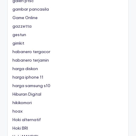
galeri ptsc
gambar pancasila
Game Online
gazzetta
gestun
gimkit
habanero tergacor
habanero terjamin
harga diskon
harga iphone 11
harga samsung s10
Hiburan Digital
hikikomori
hoax
Hoki alternatif
Hoki BRI