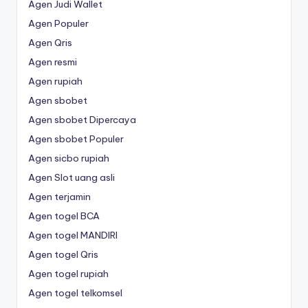
Agen Judi Wallet
Agen Populer
Agen Qris
Agen resmi
Agen rupiah
Agen sbobet
Agen sbobet Dipercaya
Agen sbobet Populer
Agen sicbo rupiah
Agen Slot uang asli
Agen terjamin
Agen togel BCA
Agen togel MANDIRI
Agen togel Qris
Agen togel rupiah
Agen togel telkomsel