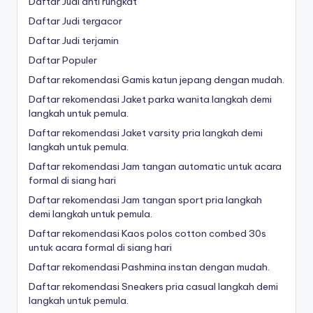
Daftar Judi anti rungkat
Daftar Judi tergacor
Daftar Judi terjamin
Daftar Populer
Daftar rekomendasi Gamis katun jepang dengan mudah.
Daftar rekomendasi Jaket parka wanita langkah demi
langkah untuk pemula.
Daftar rekomendasi Jaket varsity pria langkah demi
langkah untuk pemula.
Daftar rekomendasi Jam tangan automatic untuk acara
formal di siang hari
Daftar rekomendasi Jam tangan sport pria langkah
demi langkah untuk pemula.
Daftar rekomendasi Kaos polos cotton combed 30s
untuk acara formal di siang hari
Daftar rekomendasi Pashmina instan dengan mudah.
Daftar rekomendasi Sneakers pria casual langkah demi
langkah untuk pemula.