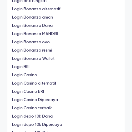
Login anti rungkat
Login Bonanza alternatif
Login Bonanza aman
Login Bonanza Dana
Login Bonanza MANDIRI
Login Bonanza ovo
Login Bonanza resmi
Login Bonanza Wallet
Login BRI
Login Casino
Login Casino alternatif
Login Casino BRI
Login Casino Dipercaya
Login Casino terbaik
Login depo 10k Dana
Login depo 10k Dipercaya