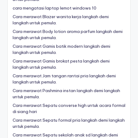
cara mengatasi laptop lemot windows 10
Cara merawat Blazer wanita kerja langkah demi
langkah untuk pemula.
Cara merawat Body lotion aroma parfum langkah demi
langkah untuk pemula.
Cara merawat Gamis batik modern langkah demi
langkah untuk pemula.
Cara merawat Gamis brokat pesta langkah demi
langkah untuk pemula.
Cara merawat Jam tangan rantai pria langkah demi
langkah untuk pemula.
Cara merawat Pashmina instan langkah demi langkah
untuk pemula.
Cara merawat Sepatu converse high untuk acara formal
di siang hari
Cara merawat Sepatu formal pria langkah demi langkah
untuk pemula.
Cara merawat Sepatu sekolah anak sd langkah demi