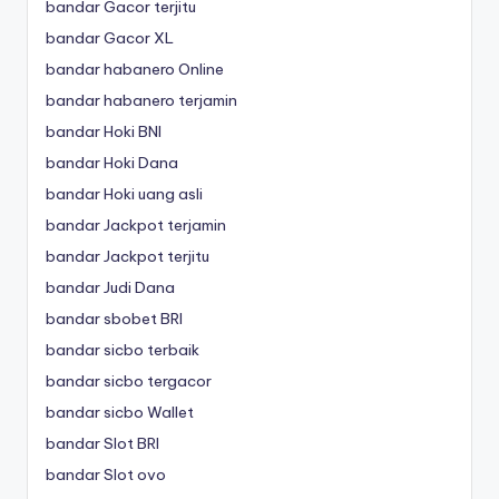
bandar Gacor terjitu
bandar Gacor XL
bandar habanero Online
bandar habanero terjamin
bandar Hoki BNI
bandar Hoki Dana
bandar Hoki uang asli
bandar Jackpot terjamin
bandar Jackpot terjitu
bandar Judi Dana
bandar sbobet BRI
bandar sicbo terbaik
bandar sicbo tergacor
bandar sicbo Wallet
bandar Slot BRI
bandar Slot ovo