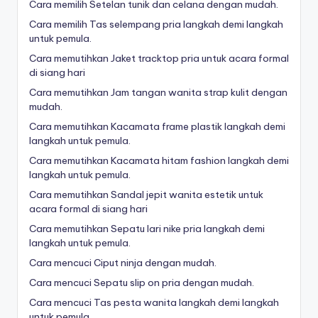
Cara memilih Setelan tunik dan celana dengan mudah.
Cara memilih Tas selempang pria langkah demi langkah
untuk pemula.
Cara memutihkan Jaket tracktop pria untuk acara formal
di siang hari
Cara memutihkan Jam tangan wanita strap kulit dengan
mudah.
Cara memutihkan Kacamata frame plastik langkah demi
langkah untuk pemula.
Cara memutihkan Kacamata hitam fashion langkah demi
langkah untuk pemula.
Cara memutihkan Sandal jepit wanita estetik untuk
acara formal di siang hari
Cara memutihkan Sepatu lari nike pria langkah demi
langkah untuk pemula.
Cara mencuci Ciput ninja dengan mudah.
Cara mencuci Sepatu slip on pria dengan mudah.
Cara mencuci Tas pesta wanita langkah demi langkah
untuk pemula.