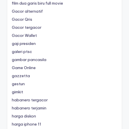
film dua garis biru full movie
Gacor alternatif
Gacor Qris
Gacor tergacor
Gacor Wallet
gaji presiden
galeri ptsc
gambar pancasila
Game Online
gazzetta
gestun
gimkit
habanero tergacor
habanero terjamin
harga diskon
harga iphone 11