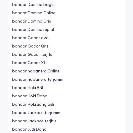
bandar Domino bagus
bandar Domino Online
bandar Domino Qris
bandar Domino rupiah
bandar Gacor ovo
bandar Gacor Qris
bandar Gacor terjitu
bandar Gacor XL
bandar habanero Online
bandar habanero terjamin
bandar Hoki BNI
bandar Hoki Dana
bandar Hoki uang asli
bandar Jackpot terjamin
bandar Jackpot terjitu
bandar Judi Dana