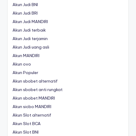
Akun Judi BNI
Akun Judi BRI
Akun Judi MANDIRI
Akun Judi terbaik
Akun Judi terjamin
Akun Judi uang asli
Akun MANDIRI
Akun ovo
Akun Populer
Akun sbobet alternatif
Akun sbobet anti rungkat
Akun sbobet MANDIRI
Akun sicbo MANDIRI
Akun Slot alternatif
Akun Slot BCA
Akun Slot BNI