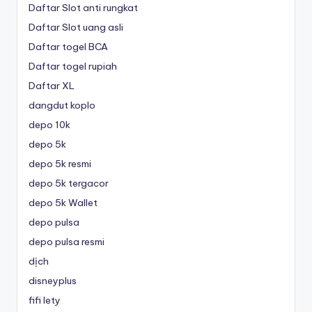
Daftar Slot anti rungkat
Daftar Slot uang asli
Daftar togel BCA
Daftar togel rupiah
Daftar XL
dangdut koplo
depo 10k
depo 5k
depo 5k resmi
depo 5k tergacor
depo 5k Wallet
depo pulsa
depo pulsa resmi
dịch
disneyplus
fifi lety