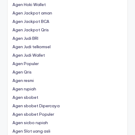
Agen Hoki Wallet
Agen Jackpot aman
Agen Jackpot BCA
Agen Jackpot Qris
Agen Judi BRI
Agen Judi telkomsel
Agen Judi Wallet
Agen Populer
Agen Qris
Agen resmi
Agen rupiah
Agen sbobet
Agen sbobet Dipercaya
Agen sbobet Populer
Agen sicbo rupiah
Agen Slot uang asli