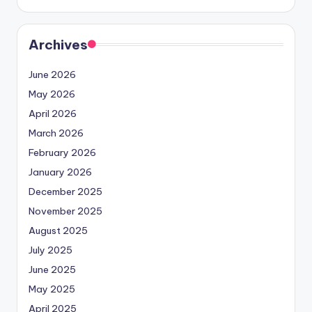
Archives
June 2026
May 2026
April 2026
March 2026
February 2026
January 2026
December 2025
November 2025
August 2025
July 2025
June 2025
May 2025
April 2025