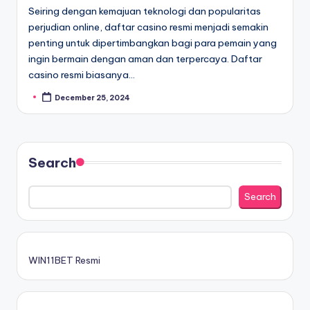
Seiring dengan kemajuan teknologi dan popularitas
perjudian online, daftar casino resmi menjadi semakin
penting untuk dipertimbangkan bagi para pemain yang
ingin bermain dengan aman dan terpercaya. Daftar
casino resmi biasanya…
December 25, 2024
Posted
by
Search
Search
WIN11BET Resmi