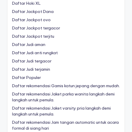
Daftar Hoki XL
Daftar Jackpot Dana
Daftar Jackpot ovo
Daftar Jackpot tergacor
Daftar Jackpot terjitu
Daftar Judi aman
Daftar Judi anti rungkat
Daftar Judi tergacor
Daftar Judi terjamin
Daftar Populer
Daftar rekomendasi Gamis katun jepang dengan mudah.
Daftar rekomendasi Jaket parka wanita langkah demi
langkah untuk pemula.
Daftar rekomendasi Jaket varsity pria langkah demi
langkah untuk pemula.
Daftar rekomendasi Jam tangan automatic untuk acara
formal di siang hari