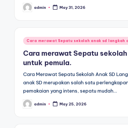
admin
May 31, 2026
Posted
by
Posted
Cara merawat Sepatu sekolah anak sd langkah 
in
Cara merawat Sepatu sekolah 
untuk pemula.
Cara Merawat Sepatu Sekolah Anak SD Lang
anak SD merupakan salah satu perlengkapan 
pemakaian yang intens, sepatu mudah…
admin
May 25, 2026
Posted
by