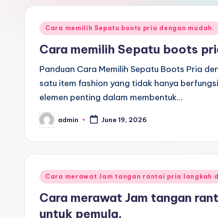
Posted
Cara memilih Sepatu boots pria dengan mudah.
in
Cara memilih Sepatu boots pr
Panduan Cara Memilih Sepatu Boots Pria de
satu item fashion yang tidak hanya berfungsi
elemen penting dalam membentuk…
admin
June 19, 2026
Posted
by
Posted
Cara merawat Jam tangan rantai pria langkah d
in
Cara merawat Jam tangan ranta
untuk pemula.