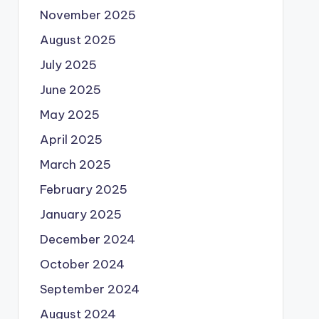
November 2025
August 2025
July 2025
June 2025
May 2025
April 2025
March 2025
February 2025
January 2025
December 2024
October 2024
September 2024
August 2024