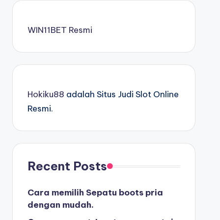
WIN11BET Resmi
Hokiku88
adalah Situs Judi Slot Online
Resmi.
Recent Posts
Cara memilih Sepatu boots pria
dengan mudah.