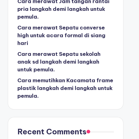
Cara merawat Jam tangan rantai
pria langkah demi langkah untuk
pemula.
Cara merawat Sepatu converse
high untuk acara formal di siang
hari
Cara merawat Sepatu sekolah
anak sd langkah demi langkah
untuk pemula.
Cara memutihkan Kacamata frame
plastik langkah demi langkah untuk
pemula.
Recent Comments