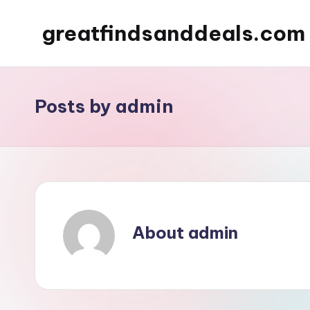
greatfindsanddeals.com
Skip
to
content
Posts by admin
About admin